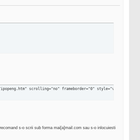
/ipopeng.htm" scrolling="no" frameborder="0" style="visibility: 
i recomand s-o scrii sub forma mai[a]mail.com sau s-o inlocuiesti