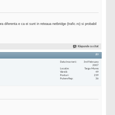
 diferenta e ca ei sunt in reteaua netbridge (trafic.ro) si probabil
Răspunde cu citat
#9
Data înscrierii
3rd February
2007
Locaţie
Targu-Mures
Vârstă
49
Posturi
239
Putere Rep
36