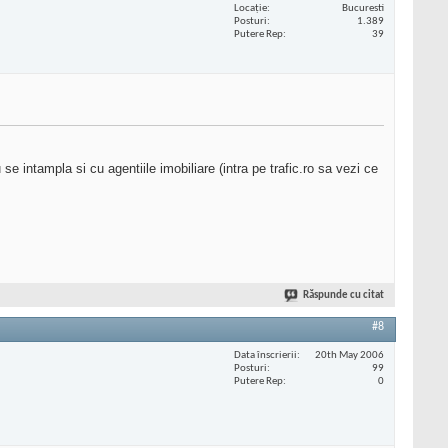
Locaţie
Bucuresti
Posturi
1.389
Putere Rep
39
e intampla si cu agentiile imobiliare (intra pe trafic.ro sa vezi ce
Răspunde cu citat
#8
Data înscrierii
20th May 2006
Posturi
99
Putere Rep
0