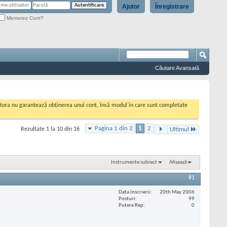
Ajutor
Înregistrare
Memorez Cont?
Căutare Avansată
cestora nu garantează obținerea unui cont, însă modul în care sunt completate
Pagina 1 din 2
1
2
Rezultate 1 la 10 din 16
Ultimul
Instrumente subiect
Afișează
#1
Data înscrierii
20th May 2006
Posturi
99
Putere Rep
0