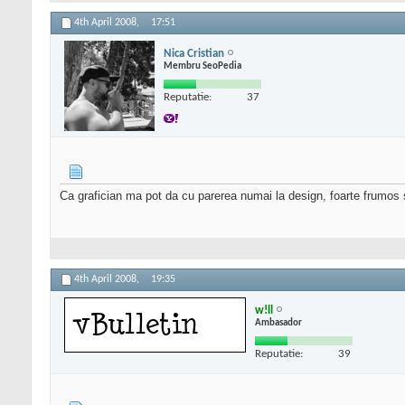
4th April 2008,
17:51
Nica Cristian
Membru SeoPedia
Reputatie:
37
Ca grafician ma pot da cu parerea numai la design, foarte frumos s
4th April 2008,
19:35
w!ll
Ambasador
Reputatie:
39