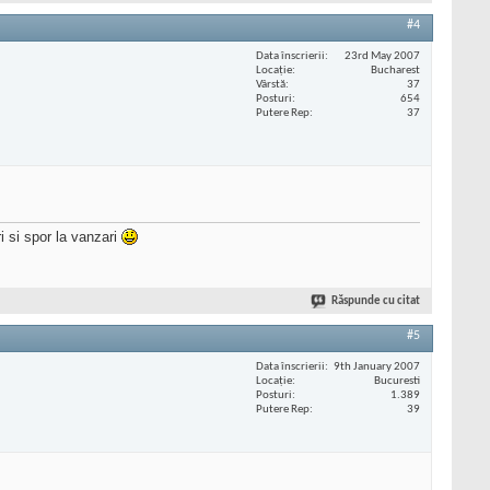
#4
Data înscrierii
23rd May 2007
Locaţie
Bucharest
Vârstă
37
Posturi
654
Putere Rep
37
ri si spor la vanzari
Răspunde cu citat
#5
Data înscrierii
9th January 2007
Locaţie
Bucuresti
Posturi
1.389
Putere Rep
39