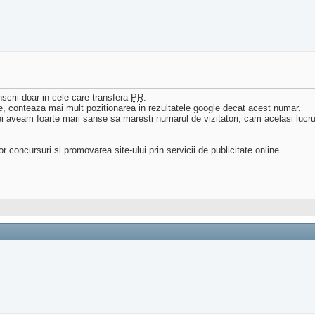
nscrii doar in cele care transfera
PR
.
site, conteaza mai mult pozitionarea in rezultatele google decat acest numar.
ei aveam foarte mari sanse sa maresti numarul de vizitatori, cam acelasi lucru s
 concursuri si promovarea site-ului prin servicii de publicitate online.