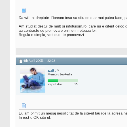
Da will, ai dreptate. Doream insa sa stiu ce s-ar mai putea face, 
Am studiat destul de mult si infoturism.ro, care nu e diferit deloc 
au contracte de promovare online in reteaua lor.
Regula e simpla, vrei sus, te promovezi.
4th April 2008,
22:22
zzzttt
Membru SeoPedia
Reputatie:
36
Eu am primit un mesaj nesolicitat de la site-ul tau (de la adresa new
In rest e OK site-ul.