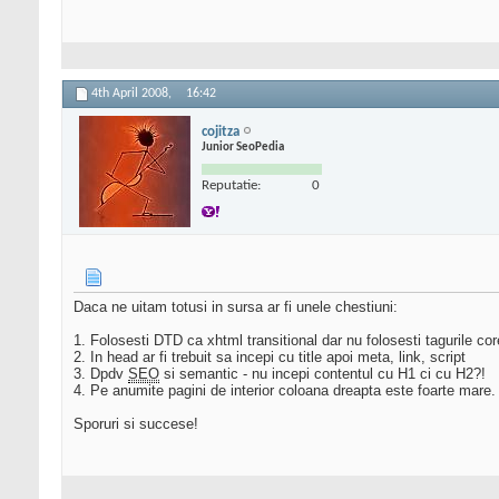
4th April 2008,
16:42
cojitza
Junior SeoPedia
Reputatie:
0
Daca ne uitam totusi in sursa ar fi unele chestiuni:
1. Folosesti DTD ca xhtml transitional dar nu folosesti tagurile cor
2. In head ar fi trebuit sa incepi cu title apoi meta, link, script
3. Dpdv
SEO
si semantic - nu incepi contentul cu H1 ci cu H2?!
4. Pe anumite pagini de interior coloana dreapta este foarte mare. C
Sporuri si succese!