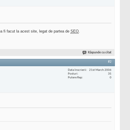
ea fi facut la acest site, legat de partea de
SEO
.
Răspunde cu citat
#2
Data înscrierii
21st March 2006
Posturi
35
Putere Rep
0