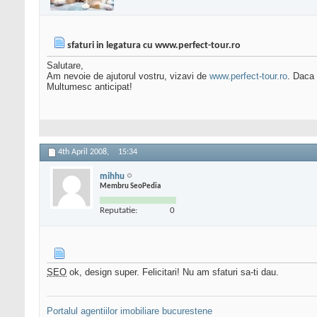
sfaturi in legatura cu www.perfect-tour.ro
Salutare,
Am nevoie de ajutorul vostru, vizavi de
www.perfect-tour.ro
. Daca 
Multumesc anticipat!
4th April 2008,
15:34
mihhu
Membru SeoPedia
Reputatie:
0
SEO
ok, design super. Felicitari! Nu am sfaturi sa-ti dau.
Portalul agentiilor imobiliare bucurestene