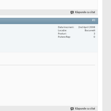
Răspunde cu citat
#3
Data înscrierii
2nd April 2008
Locaţie
Bucuresti
Posturi
3
Putere Rep
0
Răspunde cu citat