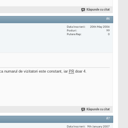
Răspunde cu citat
#6
Data înscrierii
20th May 2006
Posturi
99
Putere Rep
0
ca numarul de vizitatori este constant, iar
PR
doar 4.
Răspunde cu citat
#7
Data înscrierii
9th January 2007