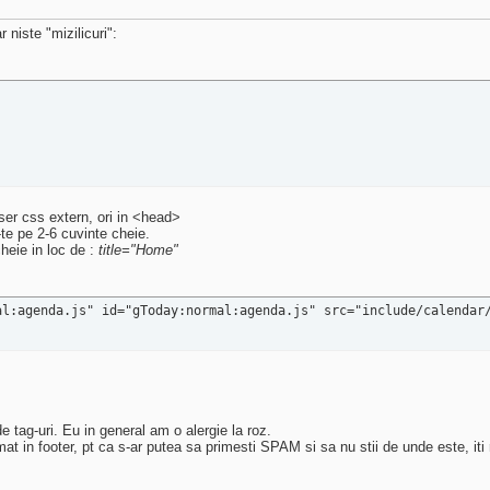
niste "mizilicuri":
iser css extern, ori in <head>
-te pe 2-6 cuvinte cheie.
cheie in loc de :
title="Home"
al:agenda.js" id="gToday:normal:agenda.js" src="include/calendar
e tag-uri. Eu in general am o alergie la roz.
t in footer, pt ca s-ar putea sa primesti SPAM si sa nu stii de unde este, it