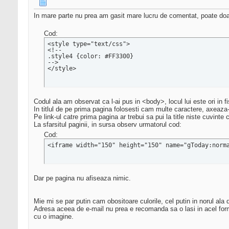
In mare parte nu prea am gasit mare lucru de comentat, poate doar 
Cod:
<style type="text/css">

<!--

.style4 {color: #FF3300}

-->

</style>
Codul ala am observat ca l-ai pus in <body>, locul lui este ori in f
In titlul de pe prima pagina folosesti cam multe caractere, axeaza
Pe link-ul catre prima pagina ar trebui sa pui la title niste cuvinte 
La sfarsitul paginii, in sursa observ urmatorul cod:
Cod:
<iframe width="150" height="150" name="gToday:norm
Dar pe pagina nu afiseaza nimic.
Mie mi se par putin cam obositoare culorile, cel putin in norul ala d
Adresa aceea de e-mail nu prea e recomanda sa o lasi in acel forma
cu o imagine.