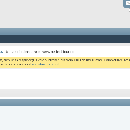
caz
sfaturi in legatura cu www.perfect-tour.ro
ont, trebuie să răspundeți la cele 5 întrebări din formularul de înregistrare. Completarea a
i să fie intotdeauna in
Prezentare forumisti
.