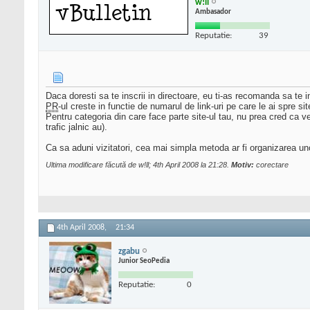
w!ll
Ambasador
Reputatie:
39
Daca doresti sa te inscrii in directoare, eu ti-as recomanda sa te i
PR
-ul creste in functie de numarul de link-uri pe care le ai spre 
Pentru categoria din care face parte site-ul tau, nu prea cred ca v
trafic jalnic au).
Ca sa aduni vizitatori, cea mai simpla metoda ar fi organizarea unor
Ultima modificare făcută de w!ll; 4th April 2008 la
21:28
.
Motiv:
corectare
4th April 2008,
21:34
zgabu
Junior SeoPedia
Reputatie:
0