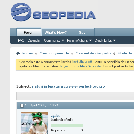
Forum
What's New?
Spy
FAQ
Calendar
Community
Forum Actions
Quick Links
Forum
Chestiuni generale
Comunitatea Seopedia
Studii de 
SeoPedia este o comunitate inchisă
incă din 2008
. Pentru a beneficia de un c
ajută la obținerea acestuia.
Regulile si politica Seopedia
. Primul post ar trebu
Subiect:
sfaturi in legatura cu www.perfect-tour.ro
4th April 2008,
13:22
zgabu
Junior SeoPedia
Reputatie:
0