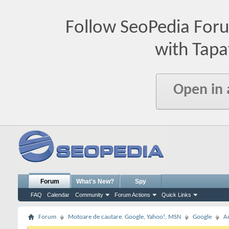
Follow SeoPedia For
with Tapa
Open in
Forum
What's New?
Spy
FAQ
Calendar
Community
Forum Actions
Quick Links
Forum
Motoare de cautare. Google, Yahoo!, MSN
Google
A