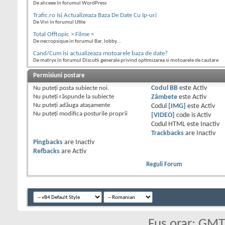
De aliceee în forumul WordPress
Trafic.ro Isi Actualizeaza Baza De Date Cu Ip-uri
De Vivi în forumul Utile
Total Offtopic > Filme <
De necropsique în forumul Bar, lobby...
Cand/Cum isi actualizeaza motoarele baza de date?
De matryx în forumul Discutii generale privind optimizarea si motoarele de cautare
Permisiuni postare
Nu puteţi
posta subiecte noi.
Codul BB
este
Activ
Nu puteţi
răspunde la subiecte
Zâmbete
este
Activ
Nu puteţi
adăuga ataşamente
Codul
[IMG]
este
Activ
Nu puteţi
modifica posturile proprii
[VIDEO]
code is
Activ
Codul HTML este
Inactiv
Trackbacks
are
Inactiv
Pingbacks
are
Inactiv
Refbacks
are
Activ
Reguli Forum
Fus orar: GM