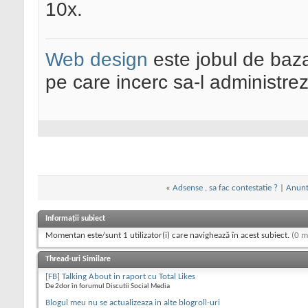
10x.
Web design
este jobul de baz
pe care incerc sa-l administre
«
Adsense , sa fac contestatie ?
|
Anuntu
Informații subiect
Momentan este/sunt 1 utilizator(i) care navighează în acest subiect.
(0 m
Thread-uri Similare
[FB] Talking About in raport cu Total Likes
De 2dor în forumul Discutii Social Media
Blogul meu nu se actualizeaza in alte blogroll-uri