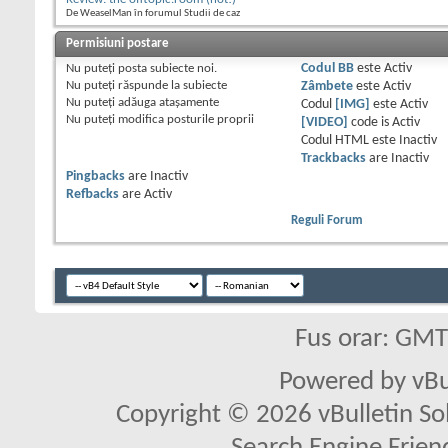
De WeaselMan în forumul Studii de caz
Permisiuni postare
Nu puteţi
posta subiecte noi.
Codul BB
este
Activ
Nu puteţi
răspunde la subiecte
Zâmbete
este
Activ
Nu puteţi
adăuga ataşamente
Codul
[IMG]
este
Activ
Nu puteţi
modifica posturile proprii
[VIDEO]
code is
Activ
Codul HTML este
Inactiv
Trackbacks
are
Inactiv
Pingbacks
are
Inactiv
Refbacks
are
Activ
Reguli Forum
Fus orar: GM
Powered by vBu
Copyright © 2026 vBulletin Solu