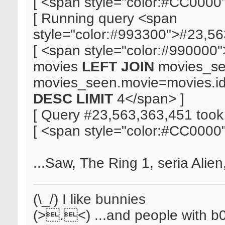
[ <span style="color:#CC000
[ Running query <span
style="color:#993300">#23,56
[ <span style="color:#990000"
movies
LEFT JOIN
movies_s
movies_seen.movie=movies.i
DESC
LIMIT
4</span> ]
[ Query #23,563,363,451 took
[ <span style="color:#CC000
...Saw, The Ring 1, seria Alien,
(\_/) I like bunnies
(>.<) ...and people with b0