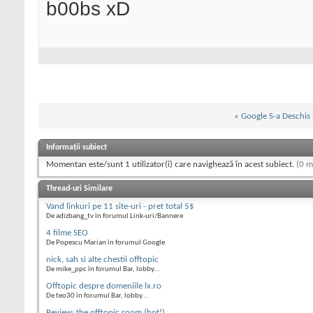
b00bs xD
«
Google S-a Deschis S
Informații subiect
Momentan este/sunt 1 utilizator(i) care navighează în acest subiect.
(0 m
Thread-uri Similare
Vand linkuri pe 11 site-uri - pret total 5$
De adizbang_tv în forumul Link-uri/Bannere
4 filme SEO
De Popescu Marian în forumul Google
nick, sah si alte chestii offtopic
De mike_ppc în forumul Bar, lobby...
Offtopic despre domeniile lx.ro
De teo30 în forumul Bar, lobby...
Review: the offtopic.room (hot!)