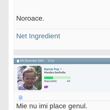
Noroace.
Net Ingredient
6th December 2005,
11:11
Razvan Pop
Membru SeoPedia
Reputatie:
44
Mie nu imi place genul.