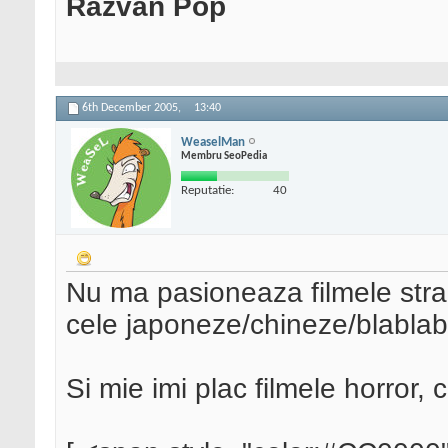
Razvan Pop
6th December 2005,
13:40
WeaselMan
Membru SeoPedia
Reputatie:
40
Nu ma pasioneaza filmele strai
cele japoneze/chineze/blablab
Si mie imi plac filmele horror, 