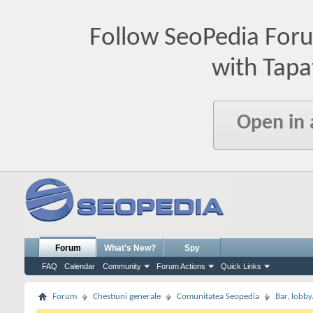
Follow SeoPedia For
with Tapa
Open in
Forum
What's New?
Spy
FAQ
Calendar
Community
Forum Actions
Quick Links
Forum
Chestiuni generale
Comunitatea Seopedia
Bar, lobby.