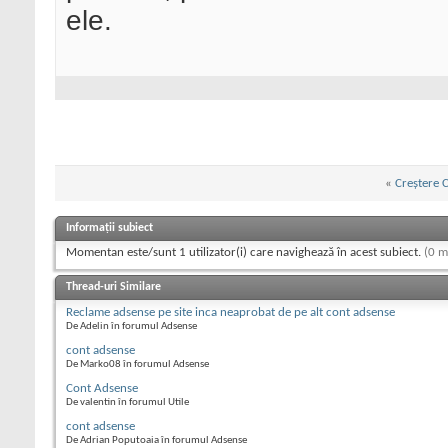
ele.
«
Creștere 
Informații subiect
Momentan este/sunt 1 utilizator(i) care navighează în acest subiect.
(0 m
Thread-uri Similare
Reclame adsense pe site inca neaprobat de pe alt cont adsense
De Adelin în forumul Adsense
cont adsense
De Marko08 în forumul Adsense
Cont Adsense
De valentin în forumul Utile
cont adsense
De Adrian Poputoaia în forumul Adsense