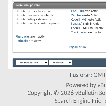
Permisiuni postare
Nu puteţi
posta subiecte noi.
Codul BB
este
Activ
Nu puteţi
răspunde la subiecte
Zâmbete
este
Activ
Nu puteţi
adăuga ataşamente
Codul
[IMG]
este
Activ
Nu puteţi
modifica posturile proprii
[VIDEO]
code is
Activ
Codul HTML este
Inactiv
Trackbacks
are
Inactiv
Pingbacks
are
Inactiv
Refbacks
are
Activ
Reguli Forum
Fus orar: GM
Powered by vBu
Copyright © 2026 vBulletin Solu
Search Engine Frien