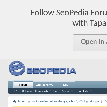
Follow SeoPedia For
with Tapa
Open in
Forum
What's New?
Spy
FAQ
Calendar
Community
Forum Actions
Quick Links
Forum
Motoare de cautare. Google, Yahoo!, MSN
Google
A