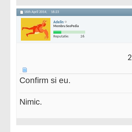
16th April 2014,
16:23
Adelin
Membru SeoPedia
Reputatie:
26
2
Confirm si eu.
Nimic.