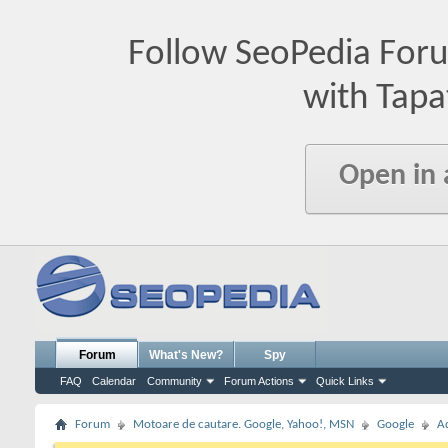
Follow SeoPedia For
with Tapa
Open in
Forum
What's New?
Spy
FAQ
Calendar
Community
Forum Actions
Quick Links
Forum
Motoare de cautare. Google, Yahoo!, MSN
Google
A