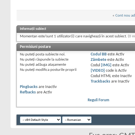
«
Cont nou ad
Informații subiect
Momentan este/sunt 1 utilizator(i) care navighează în acest subiect.
(0 m
Permisiuni postare
Nu puteţi
posta subiecte noi.
Codul BB
este
Activ
Nu puteţi
răspunde la subiecte
Zâmbete
este
Activ
Nu puteţi
adăuga ataşamente
Codul
[IMG]
este
Activ
Nu puteţi
modifica posturile proprii
[VIDEO]
code is
Activ
Codul HTML este
Inactiv
Trackbacks
are
Inactiv
Pingbacks
are
Inactiv
Refbacks
are
Activ
Reguli Forum