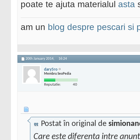
poate te ajuta materialul
asta
am un
blog despre pescari si 
20th January 2014,
16:24
dary5ro
Membru SeoPedia
Reputatie:
40
Postat în original de
simionan
Care este diferenta intre anuntu