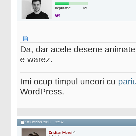
Reputatie:
49
Da, dar acele desene animate s
e warez.
Imi ocup timpul uneori cu
pariu
WordPress.
1st October 2010,
22:32
Cristian Mezei