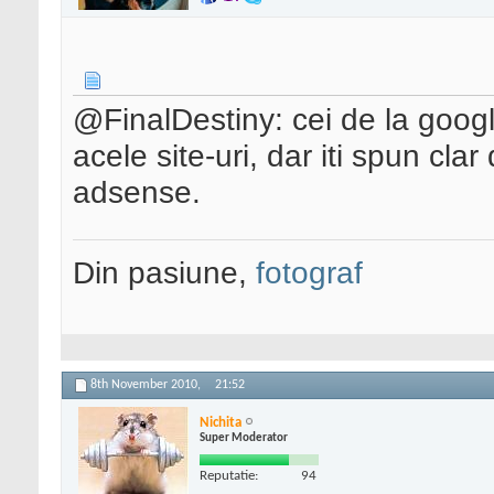
@FinalDestiny: cei de la google
acele site-uri, dar iti spun cla
adsense.
Din pasiune,
fotograf
8th November 2010,
21:52
Nichita
Super Moderator
Reputatie:
94