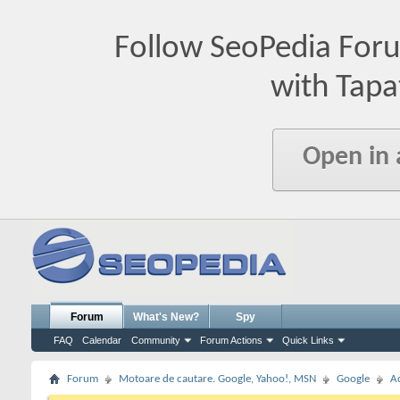
Follow SeoPedia For
with Tapa
Open in
Forum
What's New?
Spy
FAQ
Calendar
Community
Forum Actions
Quick Links
Forum
Motoare de cautare. Google, Yahoo!, MSN
Google
A