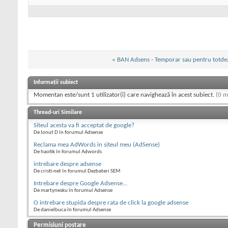
«
BAN Adsens - Temporar sau pentru totde
Informații subiect
Momentan este/sunt 1 utilizator(i) care navighează în acest subiect.
(0 m
Thread-uri Similare
Siteul acesta va fi acceptat de google?
De Ionut D în forumul Adsense
Reclama mea AdWords in siteul meu (AdSense)
De haotik în forumul Adwords
intrebare despre adsense
De cristi-net în forumul Dezbateri SEM
Intrebare despre Google Adsense...
De martynesku în forumul Adsense
O intrebare stupida despre rata de click la google adsense
De danielbuca în forumul Adsense
Permisiuni postare