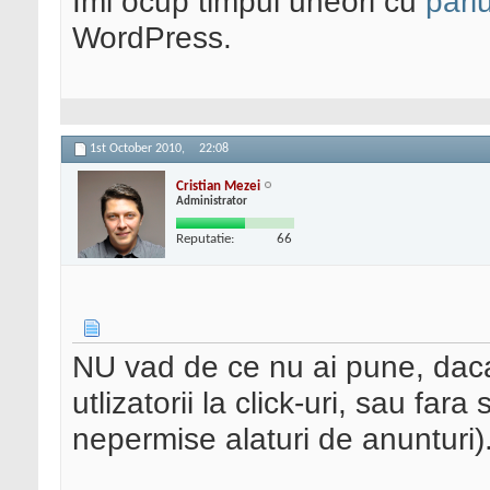
Imi ocup timpul uneori cu
pariu
WordPress.
1st October 2010,
22:08
Cristian Mezei
Administrator
Reputatie:
66
NU vad de ce nu ai pune, daca 
utlizatorii la click-uri, sau fara
nepermise alaturi de anunturi)