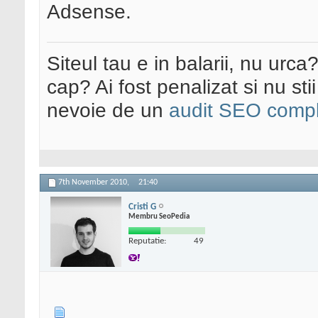
Adsense.
Siteul tau e in balarii, nu urca
cap? Ai fost penalizat si nu sti
nevoie de un
audit SEO compl
7th November 2010,
21:40
Cristi G
Membru SeoPedia
Reputatie:
49