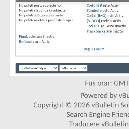
Nu puteţi
posta subiecte noi.
Codul BB
este
Activ
Nu puteţi
răspunde la subiecte
Zâmbete
este
Activ
Nu puteţi
adăuga ataşamente
Codul
[IMG]
este
Activ
Nu puteţi
modifica posturile proprii
[VIDEO]
code is
Activ
Codul HTML este
Inactiv
Trackbacks
are
Inactiv
Pingbacks
are
Inactiv
Refbacks
are
Activ
Reguli Forum
Fus orar: GM
Powered by vBu
Copyright © 2026 vBulletin Solu
Search Engine Frien
Traducere vBullet