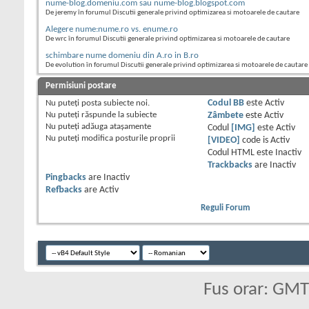
nume-blog.domeniu.com sau nume-blog.blogspot.com
De jeremy în forumul Discutii generale privind optimizarea si motoarele de cautare
Alegere nume:nume.ro vs. enume.ro
De wrc în forumul Discutii generale privind optimizarea si motoarele de cautare
schimbare nume domeniu din A.ro in B.ro
De evolution în forumul Discutii generale privind optimizarea si motoarele de cautare
Permisiuni postare
Nu puteţi
posta subiecte noi.
Codul BB
este
Activ
Nu puteţi
răspunde la subiecte
Zâmbete
este
Activ
Nu puteţi
adăuga ataşamente
Codul
[IMG]
este
Activ
Nu puteţi
modifica posturile proprii
[VIDEO]
code is
Activ
Codul HTML este
Inactiv
Trackbacks
are
Inactiv
Pingbacks
are
Inactiv
Refbacks
are
Activ
Reguli Forum
Fus orar: GM