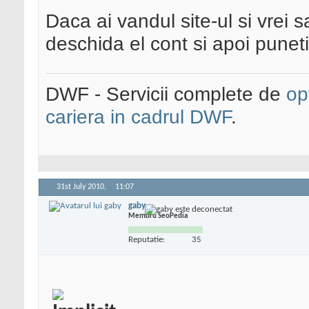
Daca ai vandul site-ul si vrei s
deschida el cont si apoi puneti 
DWF - Servicii complete de
op
cariera in cadrul DWF
.
31st July 2010,
11:07
gaby
Membru SeoPedia
Reputatie:
35