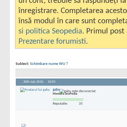
un cont, trebuie să răspundeți la
înregistrare. Completarea acesto
însă modul în care sunt completa
si politica Seopedia
. Primul post 
Prezentare forumisti
.
Subiect:
Schimbare nume WU ?
30th July 2010,
10:03
gaby
Membru SeoPedia
Reputatie:
35