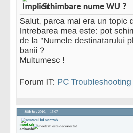
Schimbare nume WU ?
Salut, parca mai era un topic 
Intrebarea mea este: pot sch
de la "Numele destinatarului plă
banii ?
Multumesc !
Forum IT:
PC Troubleshooting
30th July 2010,
13:07
meetzah
Ambasador