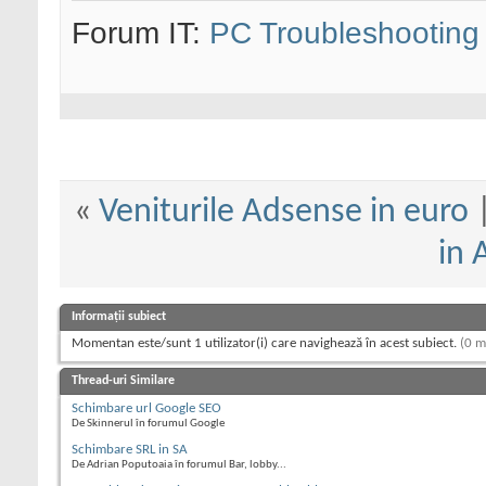
Forum IT:
PC Troubleshooting
«
Veniturile Adsense in euro
in 
Informații subiect
Momentan este/sunt 1 utilizator(i) care navighează în acest subiect.
(0 m
Thread-uri Similare
Schimbare url Google SEO
De Skinnerul în forumul Google
Schimbare SRL in SA
De Adrian Poputoaia în forumul Bar, lobby...