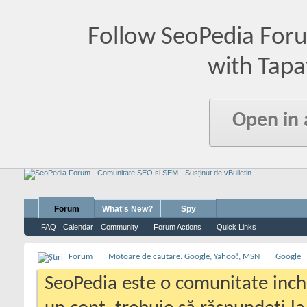
Follow SeoPedia For
with Tapa
Open in
Forum
What's New?
Spy
FAQ
Calendar
Community
Forum Actions
Quick Links
Forum
Motoare de cautare. Google, Yahoo!, MSN
Google
SeoPedia este o comunitate inc