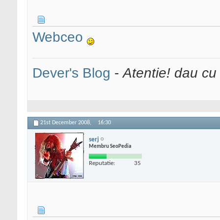
Webceo
Dever's Blog
-
Atentie! dau cu
21st December 2008,
16:30
serj
Membru SeoPedia
Reputatie:
35