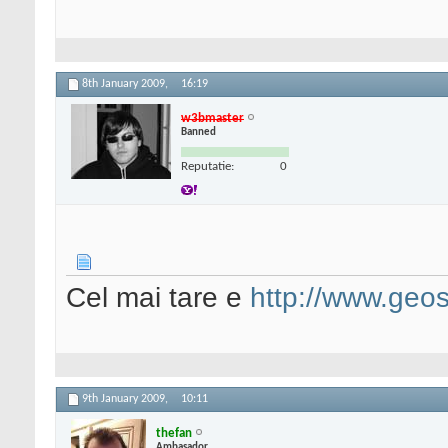
8th January 2009,
16:19
w3bmaster
Banned
Reputatie:
0
Cel mai tare e
http://www.geo
9th January 2009,
10:11
thefan
Ambasador