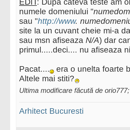
EDIT
: Dupa cateva teste am ob
numele domeniului "
numedome
sau "
http://www
. numedomeniu
site la un cuvant cheie mi-a d
sau msn afiseaza
N/A
) dar c
primul.....deci.... nu afiseaza 
Pacat....
era o unelta foarte 
Altele mai stiti?
Ultima modificare făcută de orio777
Arhitect Bucuresti