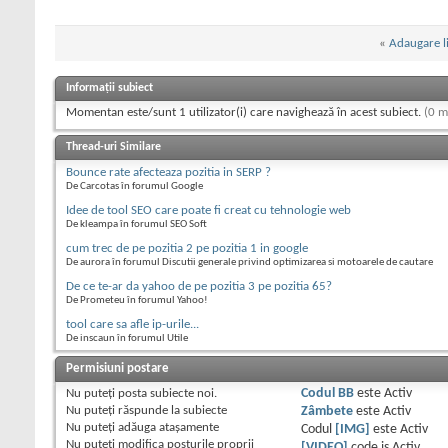
«
Adaugare l
Informații subiect
Momentan este/sunt 1 utilizator(i) care navighează în acest subiect.
(0 m
Thread-uri Similare
Bounce rate afecteaza pozitia in SERP ?
De Carcotas în forumul Google
Idee de tool SEO care poate fi creat cu tehnologie web
De kleampa în forumul SEO Soft
cum trec de pe pozitia 2 pe pozitia 1 in google
De aurora în forumul Discutii generale privind optimizarea si motoarele de cautare
De ce te-ar da yahoo de pe pozitia 3 pe pozitia 65?
De Prometeu în forumul Yahoo!
tool care sa afle ip-urile...
De inscaun în forumul Utile
Permisiuni postare
Nu puteţi
posta subiecte noi.
Codul BB
este
Activ
Nu puteţi
răspunde la subiecte
Zâmbete
este
Activ
Nu puteţi
adăuga ataşamente
Codul
[IMG]
este
Activ
Nu puteţi
modifica posturile proprii
[VIDEO]
code is
Activ