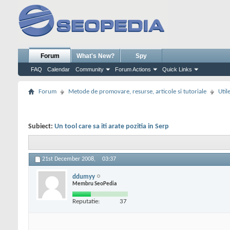
Forum
What's New?
Spy
FAQ
Calendar
Community
Forum Actions
Quick Links
Forum
Metode de promovare, resurse, articole si tutoriale
Util
Subiect:
Un tool care sa iti arate pozitia in Serp
21st December 2008,
03:37
ddumyy
Membru SeoPedia
Reputatie:
37