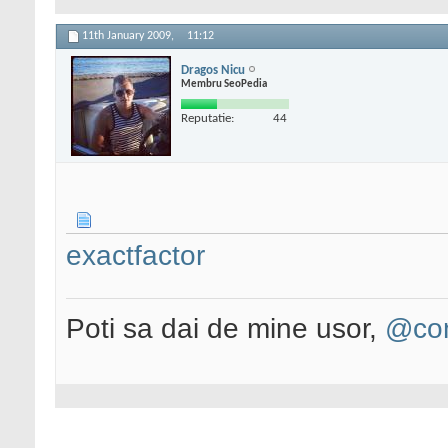
11th January 2009,
11:12
Dragos Nicu
Membru SeoPedia
Reputatie:
44
exactfactor
Poti sa dai de mine usor,
@con