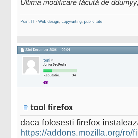
Ultima modificare făcută de ddumy
Point IT
-
Web design
,
copywriting
,
publicitate
23rd December 2008,
02:04
toni
Junior SeoPedia
Reputatie:
34
tool firefox
daca folosesti firefox instalea
https://addons.mozilla.org/ro/