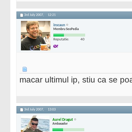
3rd July 2007,
12:21
inscaun
Membru SeoPedia
Reputatie:
40
macar ultimul ip, stiu ca se p
3rd July 2007,
13:03
Aurel Dragut
Ambasador