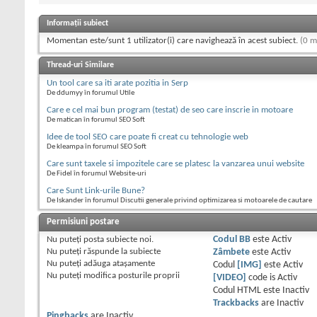
Informații subiect
Momentan este/sunt 1 utilizator(i) care navighează în acest subiect.
(0 m
Thread-uri Similare
Un tool care sa iti arate pozitia in Serp
De ddumyy în forumul Utile
Care e cel mai bun program (testat) de seo care inscrie in motoare
De matican în forumul SEO Soft
Idee de tool SEO care poate fi creat cu tehnologie web
De kleampa în forumul SEO Soft
Care sunt taxele si impozitele care se platesc la vanzarea unui website
De Fidel în forumul Website-uri
Care Sunt Link-urile Bune?
De Iskander în forumul Discutii generale privind optimizarea si motoarele de cautare
Permisiuni postare
Nu puteţi
posta subiecte noi.
Codul BB
este
Activ
Nu puteţi
răspunde la subiecte
Zâmbete
este
Activ
Nu puteţi
adăuga ataşamente
Codul
[IMG]
este
Activ
Nu puteţi
modifica posturile proprii
[VIDEO]
code is
Activ
Codul HTML este
Inactiv
Trackbacks
are
Inactiv
Pingbacks
are
Inactiv