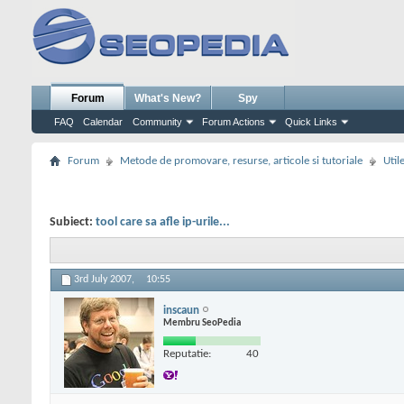
Forum
What's New?
Spy
FAQ
Calendar
Community
Forum Actions
Quick Links
Forum
Metode de promovare, resurse, articole si tutoriale
Util
Subiect:
tool care sa afle ip-urile...
3rd July 2007,
10:55
inscaun
Membru SeoPedia
Reputatie:
40