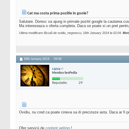
Cat ma costa prima pozitie in goole?
Salutare. Doresc sa ajung in primale pozitii google la cautarea cuvi
Ma intereseaza o oferta completa. Daca se poate si un pret pentru 
Ultima modificare făcută de ovidiu_negoescu; 16th January 2014 la
02:04
.
Moti
16th January 2014,
09:40
razva
Membru SeoPedia
Reputatie:
29
Ovidiu, nu cred ca poate cineva sa iti precizeze asta. Daca ar fi pr
Ofer servicii de
content writing
!