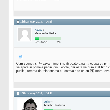
16th January 2014,
10:58
davio
Membru SeoPedia
Reputatie:
24
Cum spunea si @razva, nimeni nu iti poate garanta ocuparea primei
sa apara in primele pagini din Google, dar asta va dura atat timp c
publici, urmata de relationarea cu cateva site-uri cu
PR
mare, event
16th January 2014,
14:19
2dor
Membru SeoPedia