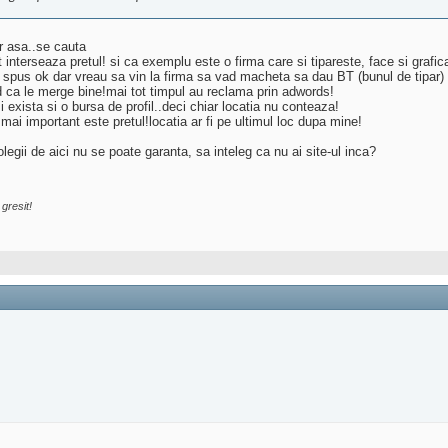
ar asa..se cauta
 interseaza pretul! si ca exemplu este o firma care si tipareste, face si grafica
m spus ok dar vreau sa vin la firma sa vad macheta sa dau BT (bunul de tipar)
d ca le merge bine!mai tot timpul au reclama prin adwords!
i exista si o bursa de profil..deci chiar locatia nu conteaza!
ai important este pretul!locatia ar fi pe ultimul loc dupa mine!
egii de aici nu se poate garanta, sa inteleg ca nu ai site-ul inca?
gresit!