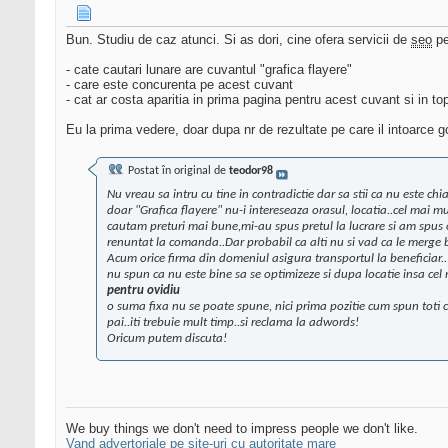
Bun. Studiu de caz atunci. Si as dori, cine ofera servicii de
seo
pe
- cate cautari lunare are cuvantul "grafica flayere"
- care este concurenta pe acest cuvant
- cat ar costa aparitia in prima pagina pentru acest cuvant si in to
Eu la prima vedere, doar dupa nr de rezultate pe care il intoarce 
Postat în original de
teodor98
Nu vreau sa intru cu tine in contradictie dar sa stii ca nu este chi
doar "Grafica flayere" nu-i intereseaza orasul, locatia..cel mai mul
cautam preturi mai bune,mi-au spus pretul la lucrare si am spus 
renuntat la comanda..Dar probabil ca alti nu si vad ca le merge
Acum orice firma din domeniul asigura transportul la beneficiar..! 
nu spun ca nu este bine sa se optimizeze si dupa locatie insa cel 
pentru ovidiu
o suma fixa nu se poate spune, nici prima pozitie cum spun toti co
pai..iti trebuie mult timp..si reclama la adwords!
Oricum putem discuta!
We buy things we don't need to impress people we don't like.
Vand advertoriale pe site-uri cu autoritate mare