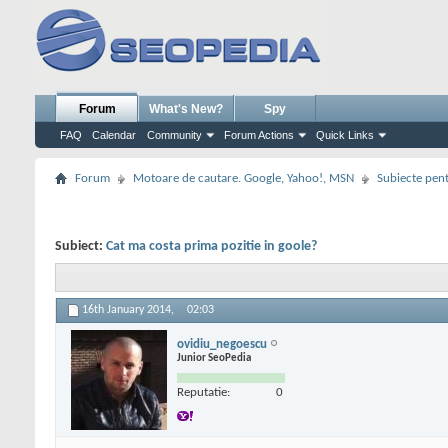
Forum
What's New?
Spy
FAQ
Calendar
Community
Forum Actions
Quick Links
Forum
Motoare de cautare. Google, Yahoo!, MSN
Subiecte pent
Subiect:
Cat ma costa prima pozitie in goole?
16th January 2014,
02:03
ovidiu_negoescu
Junior SeoPedia
Reputatie:
0