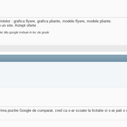
ntelor : grafica flyere, grafica pliante, modele flyere, modele pliante.
un site. Astept oferte .
v:
titlu google trebuie in loc de goole
ima pozitie Google de cumparat, cred ca s-ar scoate la licitatie si s-ar pati o 