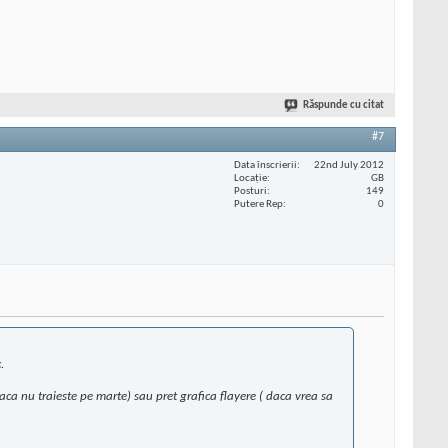
Răspunde cu citat
#7
Data înscrierii
22nd July 2012
Locaţie
GB
Posturi
149
Putere Rep
0
.
daca nu traieste pe marte) sau pret grafica flayere ( daca vrea sa