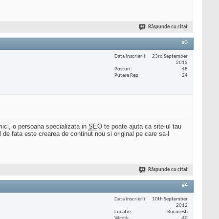
Răspunde cu citat
#3
Data înscrierii
23rd September
2013
Posturi
48
Putere Rep
24
ici, o persoana specializata in
SEO
te poate ajuta ca site-ul tau
 de fata este crearea de continut nou si original pe care sa-l
Răspunde cu citat
#4
Data înscrierii
10th September
2012
Locaţie
Bucuresti
Vârstă
40