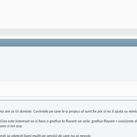
 are ce isi doreste. Cuvintele pe care le-a propus el sunt fix pix si nu il ajuta cu nimic
ne este interesat sa-si faca o grafica la flayere va scrie: grafica flayere + oras(asta 
ere si tot asa.
ngi sa platesti bani multi pe servicii de care nu ai nevoie.