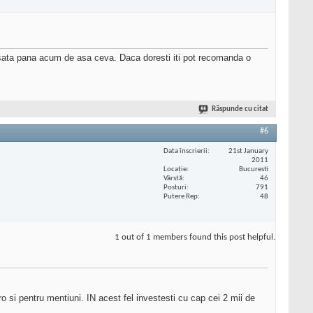
resata pana acum de asa ceva. Daca doresti iti pot recomanda o
Răspunde cu citat
#6
Data înscrierii
21st January
2011
Locaţie
Bucuresti
Vârstă
46
Posturi
791
Putere Rep
48
1 out of 1 members found this post helpful.
ro si pentru mentiuni. IN acest fel investesti cu cap cei 2 mii de