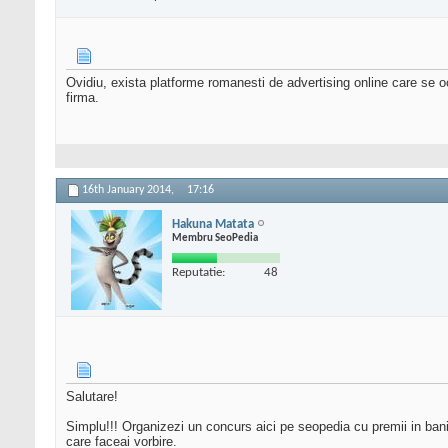
Ovidiu, exista platforme romanesti de advertising online care se 
firma.
16th January 2014,
17:16
Hakuna Matata
Membru SeoPedia
Reputatie:
48
Salutare!
Simplu!!! Organizezi un concurs aici pe seopedia cu premii in bani -
care faceai vorbire.