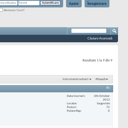
Ajutor
Înregistrare
Memorez Cont?
Căutare Avansată
Rezultate 1 la 9 din 9
Instrumente subiect
Afișează
#1
Data înscrierii
6th October
2013
Locaţie
targoviste
Posturi
72
Putere Rep
0