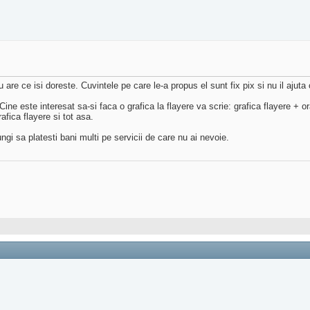
are ce isi doreste. Cuvintele pe care le-a propus el sunt fix pix si nu il ajuta
ne este interesat sa-si faca o grafica la flayere va scrie: grafica flayere + o
afica flayere si tot asa.
ngi sa platesti bani multi pe servicii de care nu ai nevoie.