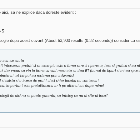
 aici, sa ne explice daca doreste evident :
p 5
google dupa acest cuvant (About 63,900 results (0.32 seconds)) consider ca es
ar asa..se cauta
t interseaza pretul! si ca exemplu este o firma care si tipareste, face si grafica si au n
ok dar vreau sa vin la firma sa vad macheta sa dau BT (bunul de tipar) si mi-au spus
 bine!mai tot timpul au reclama prin adwords!
si exista si o bursa de profil..deci chiar locatia nu conteaza!
mai important este pretul!locatia ar fi pe ultimul loc dupa mine!
legii de aici nu se poate garanta, sa inteleg ca nu ai site-ul inca?