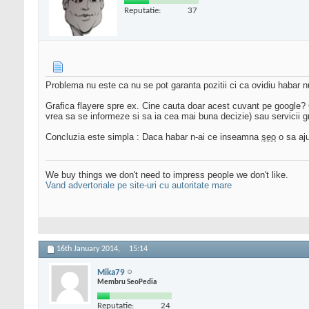
Reputatie:
37
Problema nu este ca nu se pot garanta pozitii ci ca ovidiu habar nu 
Grafica flayere spre ex. Cine cauta doar acest cuvant pe google? Ci
vrea sa se informeze si sa ia cea mai buna decizie) sau servicii gr
Concluzia este simpla : Daca habar n-ai ce inseamna
seo
o sa aju
We buy things we don't need to impress people we don't like.
Vand advertoriale pe site-uri cu autoritate mare
16th January 2014,
15:14
Mika79
Membru SeoPedia
Reputatie:
24