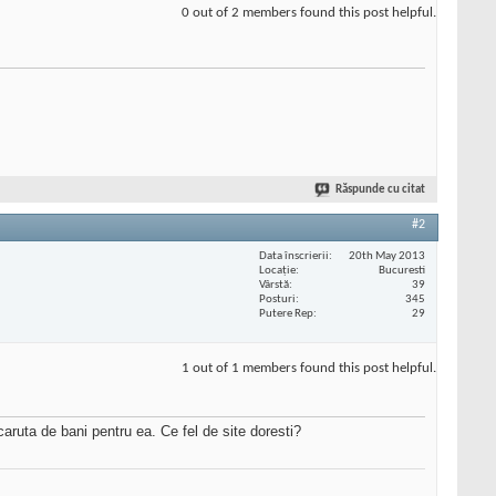
0 out of 2 members found this post helpful.
Răspunde cu citat
#2
Data înscrierii
20th May 2013
Locaţie
Bucuresti
Vârstă
39
Posturi
345
Putere Rep
29
1 out of 1 members found this post helpful.
caruta de bani pentru ea. Ce fel de site doresti?