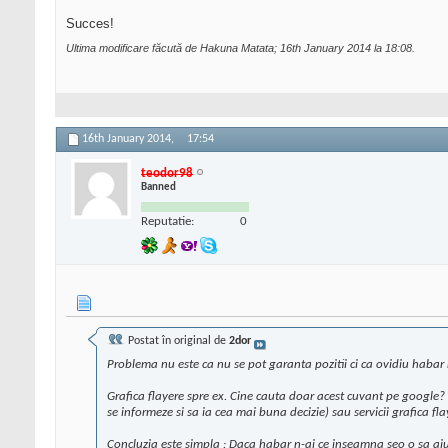
Succes!
Ultima modificare făcută de Hakuna Matata; 16th January 2014 la
18:08
.
16th January 2014,
17:54
teodor98
Banned
Reputatie:
0
Postat în original de
2dor
Problema nu este ca nu se pot garanta pozitii ci ca ovidiu habar nu
Grafica flayere spre ex. Cine cauta doar acest cuvant pe google? Ci
se informeze si sa ia cea mai buna decizie) sau servicii grafica flay
Concluzia este simpla : Daca habar n-ai ce inseamna
seo
o sa aju