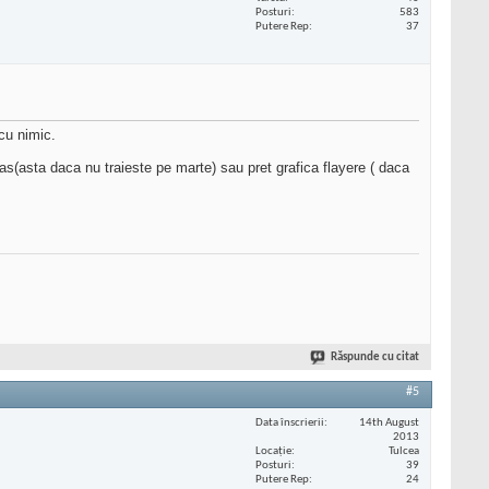
Posturi
583
Putere Rep
37
 cu nimic.
ras(asta daca nu traieste pe marte) sau pret grafica flayere ( daca
Răspunde cu citat
#5
Data înscrierii
14th August
2013
Locaţie
Tulcea
Posturi
39
Putere Rep
24