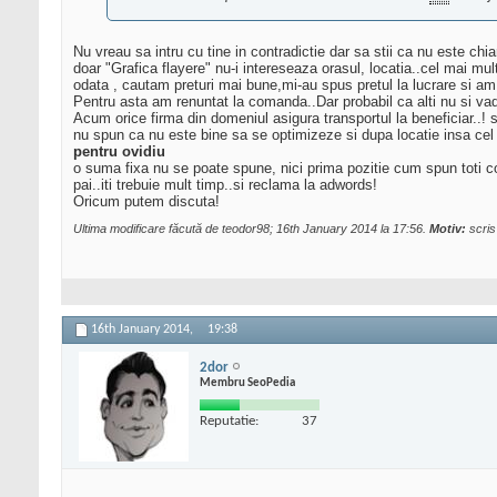
Nu vreau sa intru cu tine in contradictie dar sa stii ca nu este chi
doar "Grafica flayere" nu-i intereseaza orasul, locatia..cel mai mult
odata , cautam preturi mai bune,mi-au spus pretul la lucrare si a
Pentru asta am renuntat la comanda..Dar probabil ca alti nu si va
Acum orice firma din domeniul asigura transportul la beneficiar..! s
nu spun ca nu este bine sa se optimizeze si dupa locatie insa cel m
pentru ovidiu
o suma fixa nu se poate spune, nici prima pozitie cum spun toti col
pai..iti trebuie mult timp..si reclama la adwords!
Oricum putem discuta!
Ultima modificare făcută de teodor98; 16th January 2014 la
17:56
.
Motiv:
scris 
16th January 2014,
19:38
2dor
Membru SeoPedia
Reputatie:
37