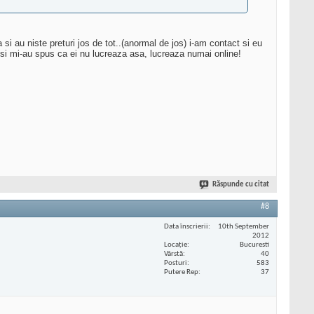
 si au niste preturi jos de tot..(anormal de jos) i-am contact si eu
 si mi-au spus ca ei nu lucreaza asa, lucreaza numai online!
Răspunde cu citat
#8
Data înscrierii
10th September
2012
Locaţie
Bucuresti
Vârstă
40
Posturi
583
Putere Rep
37