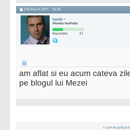
27th March 2007,
02:38
haotik
Membru SeoPedia
Reputatie:
41
am aflat si eu acum cateva zil
pe blogul lui Mezei
«
cum te poti prot