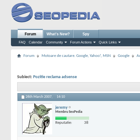
Forum
What's New?
Spy
FAQ
Calendar
Community
Forum Actions
Quick Links
Forum
Motoare de cautare. Google, Yahoo!, MSN
Google
A
Subiect:
Pozitie reclama adsense
26th March 2007,
14:10
jeremy
Membru SeoPedia
Reputatie:
38