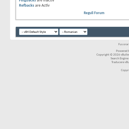
Pingbacks
are
Inactiv
Refbacks
are
Activ
Reguli Forum
Fus ora
Powered b
Copyright © 2026 vBulleti
Search Engine
Traducere vB
Copyr