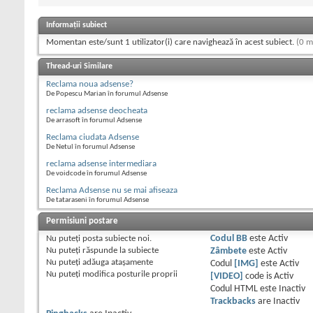
Informații subiect
Momentan este/sunt 1 utilizator(i) care navighează în acest subiect.
(0 m
Thread-uri Similare
Reclama noua adsense?
De Popescu Marian în forumul Adsense
reclama adsense deocheata
De arrasoft în forumul Adsense
Reclama ciudata Adsense
De Netul în forumul Adsense
reclama adsense intermediara
De voidcode în forumul Adsense
Reclama Adsense nu se mai afiseaza
De tataraseni în forumul Adsense
Permisiuni postare
Nu puteţi
posta subiecte noi.
Codul BB
este
Activ
Nu puteţi
răspunde la subiecte
Zâmbete
este
Activ
Nu puteţi
adăuga ataşamente
Codul
[IMG]
este
Activ
Nu puteţi
modifica posturile proprii
[VIDEO]
code is
Activ
Codul HTML este
Inactiv
Trackbacks
are
Inactiv