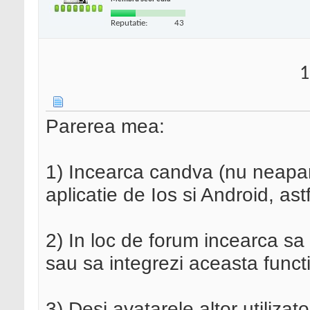
Reputatie:
43
1
Parerea mea:
1) Incearca candva (nu neaparat
aplicatie de Ios si Android, astf
2) In loc de forum incearca sa
sau sa integrezi aceasta functio
3) Desi avatarele altor utilizat