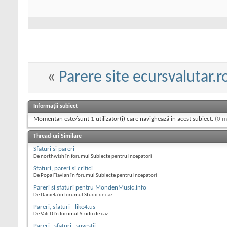
«
Parere site ecursvalutar.r
Informații subiect
Momentan este/sunt 1 utilizator(i) care navighează în acest subiect.
(0 m
Thread-uri Similare
Sfaturi si pareri
De northwish în forumul Subiecte pentru incepatori
Sfaturi, pareri si critici
De Popa Flavian în forumul Subiecte pentru incepatori
Pareri si sfaturi pentru MondenMusic.info
De Daniela în forumul Studii de caz
Pareri, sfaturi - like4.us
De Vali D în forumul Studii de caz
Pareri , sfaturi , sugestii