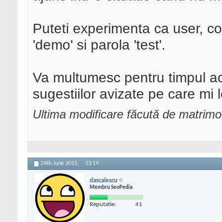
Puteti experimenta ca user, c
'demo' si parola 'test'.
Va multumesc pentru timpul acor
sugestiilor avizate pe care mi le
Ultima modificare făcută de matrim
24th June 2015,
13:19
dascalescu
Membru SeoPedia
Reputatie:
41