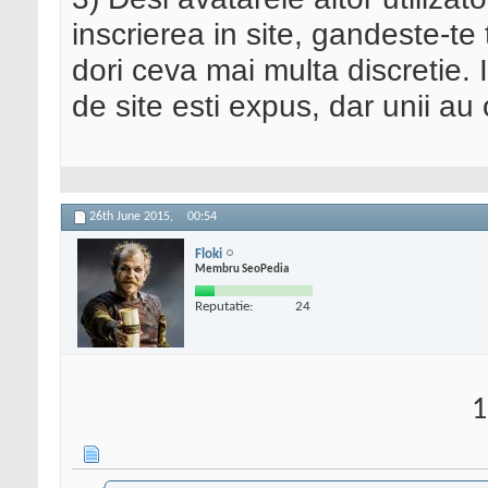
inscrierea in site, gandeste-te to
dori ceva mai multa discretie. I
de site esti expus, dar unii au 
26th June 2015,
00:54
Floki
Membru SeoPedia
Reputatie:
24
1