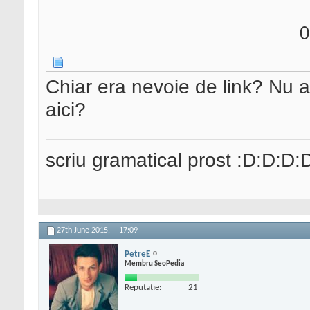
0
Chiar era nevoie de link? Nu ai
aici?
scriu gramatical prost :D:D:D:
27th June 2015,
17:09
PetreE
Membru SeoPedia
Reputatie:
21