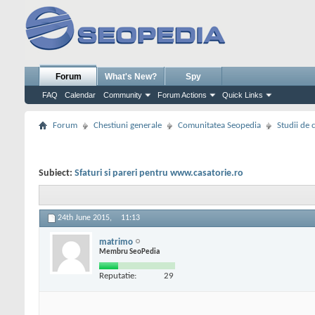
Forum
What's New?
Spy
FAQ
Calendar
Community
Forum Actions
Quick Links
Forum
Chestiuni generale
Comunitatea Seopedia
Studii de 
Subiect:
Sfaturi si pareri pentru www.casatorie.ro
24th June 2015,
11:13
matrimo
Membru SeoPedia
Reputatie:
29