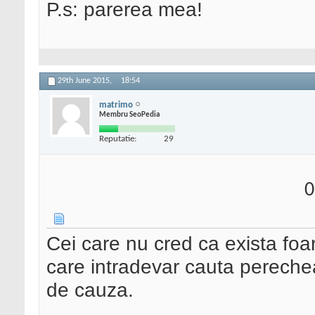
P.s: parerea mea!
29th June 2015,
18:54
matrimo
Membru SeoPedia
Reputatie:
29
0
Cei care nu cred ca exista foar
care intradevar cauta perechea
de cauza.