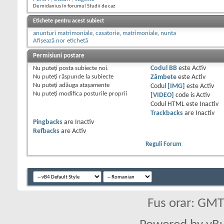
De midanius în forumul Studii de caz
Etichete pentru acest subiect
anunturi matrimoniale
,
casatorie
,
matrimoniale
,
nunta
Afișează nor etichetă
Permisiuni postare
Nu puteţi
posta subiecte noi.
Codul BB
este
Activ
Nu puteţi
răspunde la subiecte
Zâmbete
este
Activ
Nu puteţi
adăuga ataşamente
Codul
[IMG]
este
Activ
Nu puteţi
modifica posturile proprii
[VIDEO]
code is
Activ
Codul HTML este
Inactiv
Trackbacks
are
Inactiv
Pingbacks
are
Inactiv
Refbacks
are
Activ
Reguli Forum
Fus orar: GM