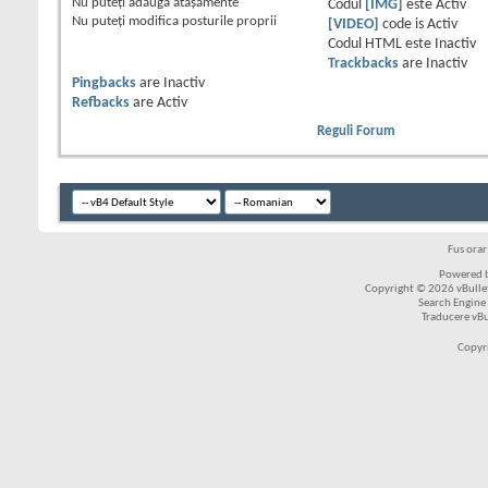
Nu puteţi
adăuga ataşamente
Codul
[IMG]
este
Activ
Nu puteţi
modifica posturile proprii
[VIDEO]
code is
Activ
Codul HTML este
Inactiv
Trackbacks
are
Inactiv
Pingbacks
are
Inactiv
Refbacks
are
Activ
Reguli Forum
Fus ora
Powered b
Copyright © 2026 vBulleti
Search Engine
Traducere vB
Copyr