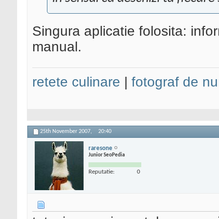
Singura aplicatie folosita: info
manual.
retete culinare
|
fotograf de nu
25th November 2007,
20:40
raresone
Junior SeoPedia
Reputatie:
0