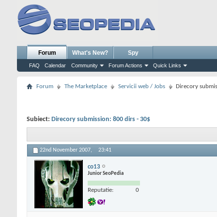
Forum
What's New?
Spy
FAQ
Calendar
Community
Forum Actions
Quick Links
Forum
The Marketplace
Servicii web / Jobs
Direcory submis
Subiect:
Direcory submission: 800 dirs - 30$
22nd November 2007,
23:41
co13
Junior SeoPedia
Reputatie:
0