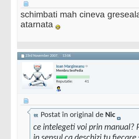
schimbati mah cineva greseala 
atarnata
23rd November 2007,
13:06
Ioan Margineanu
Membru SeoPedia
Reputatie:
41
Postat în original de
Nic
ce intelegeti voi prin manual
in sensul ca deschizi tu fiecare si