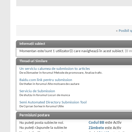
«
Posibil s
Informații subiect
Momentan este/sunt 1 utilizator(i) care navighează în acest subiect.
(0 m
Thread-uri Similare
Un serviciu calumea de submission to articles
De w3bmaster în forumul Metode de promovare, Analiza trafic.
Baidu.com link pentru submission
De thefan în forumul Alte motoare de cautare
Serviciu de Submission
De shutzu în forumul Locuri de munca
Semi Automated Directory Submission Tool
De Ciprian Sorlea în forumul Utile
Permisiuni postare
Nu puteţi
posta subiecte noi.
Codul BB
este
Activ
Nu puteţi
răspunde la subiecte
Zâmbete
este
Activ