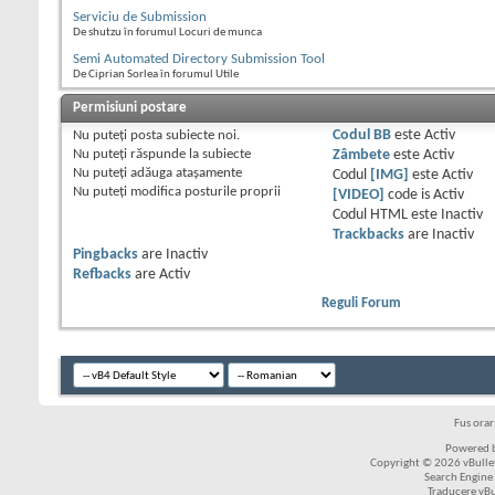
Serviciu de Submission
De shutzu în forumul Locuri de munca
Semi Automated Directory Submission Tool
De Ciprian Sorlea în forumul Utile
Permisiuni postare
Nu puteţi
posta subiecte noi.
Codul BB
este
Activ
Nu puteţi
răspunde la subiecte
Zâmbete
este
Activ
Nu puteţi
adăuga ataşamente
Codul
[IMG]
este
Activ
Nu puteţi
modifica posturile proprii
[VIDEO]
code is
Activ
Codul HTML este
Inactiv
Trackbacks
are
Inactiv
Pingbacks
are
Inactiv
Refbacks
are
Activ
Reguli Forum
Fus ora
Powered b
Copyright © 2026 vBulleti
Search Engine
Traducere vB