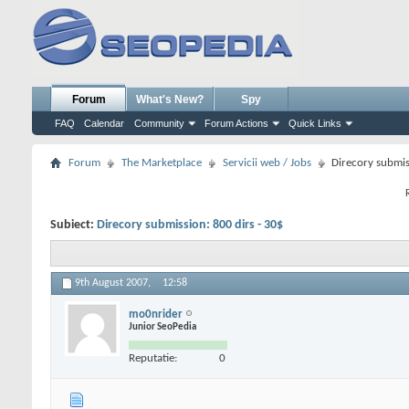
Forum
What's New?
Spy
FAQ
Calendar
Community
Forum Actions
Quick Links
Forum
The Marketplace
Servicii web / Jobs
Direcory submis
Subiect:
Direcory submission: 800 dirs - 30$
9th August 2007,
12:58
mo0nrider
Junior SeoPedia
Reputatie:
0