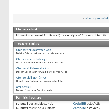
«
Direcory submissio
Informații subiect
Momentan este/sunt 1 utilizator(i) care navighează în acest subiect.
(0 m
Thread-uri Similare
Ofer servicii de grafica web
De Nica Cristian în forumul Locuri de munca
Ofer servicii web design
De Zait Victor în forumul Servicii web / Jobs
Ofer servicii de marketing
De Marius Mailat în forumul Servicii web / Jobs
Ofer Servicii SEM (PPC)
De mike_ppc în forumul Servicii web / Jobs
ofer servicii
De sego în forumul Continut web
Permisiuni postare
Nu puteţi
posta subiecte noi.
Codul BB
este
Activ
Nu puteţi
răspunde la subiecte
Zâmbete
este
Activ