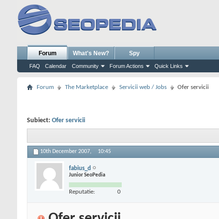
Forum
What's New?
Spy
FAQ
Calendar
Community
Forum Actions
Quick Links
Forum
The Marketplace
Servicii web / Jobs
Ofer servicii
Subiect:
Ofer servicii
10th December 2007,
10:45
fabius_d
Junior SeoPedia
Reputatie:
0
Ofer servicii