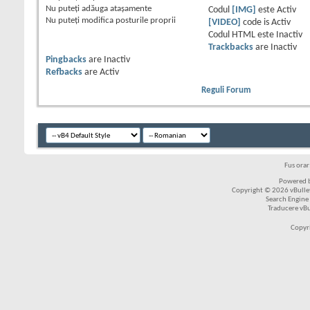
Nu puteţi
adăuga ataşamente
Codul
[IMG]
este
Activ
Nu puteţi
modifica posturile proprii
[VIDEO]
code is
Activ
Codul HTML este
Inactiv
Trackbacks
are
Inactiv
Pingbacks
are
Inactiv
Refbacks
are
Activ
Reguli Forum
Fus ora
Powered b
Copyright © 2026 vBulleti
Search Engine
Traducere vB
Copyr