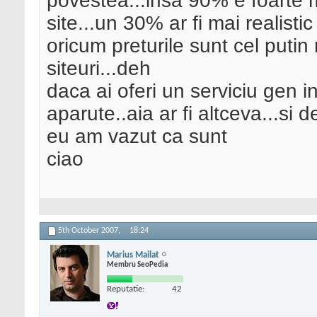
povestea...insa 90% e foarte mu
site...un 30% ar fi mai realistic
oricum preturile sunt cel putin
siteuri...deh
daca ai oferi un serviciu gen in
aparute..aia ar fi altceva...si 
eu am vazut ca sunt
ciao
5th October 2007,
18:24
Marius Mailat
Membru SeoPedia
Reputatie:
42