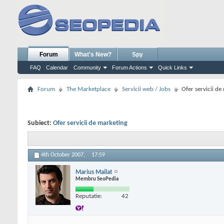
Forum
What's New?
Spy
FAQ
Calendar
Community
Forum Actions
Quick Links
Forum
The Marketplace
Servicii web / Jobs
Ofer servicii de
Subiect:
Ofer servicii de marketing
4th October 2007,
17:59
Marius Mailat
Membru SeoPedia
Reputatie:
42