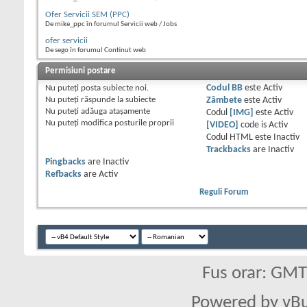
Ofer Servicii SEM (PPC)
De mike_ppc în forumul Servicii web / Jobs
ofer servicii
De sego în forumul Continut web
Permisiuni postare
Nu puteţi
posta subiecte noi.
Codul BB
este
Activ
Nu puteţi
răspunde la subiecte
Zâmbete
este
Activ
Nu puteţi
adăuga ataşamente
Codul
[IMG]
este
Activ
Nu puteţi
modifica posturile proprii
[VIDEO]
code is
Activ
Codul HTML este
Inactiv
Trackbacks
are
Inactiv
Pingbacks
are
Inactiv
Refbacks
are
Activ
Reguli Forum
Fus orar: GM
Powered by vBu