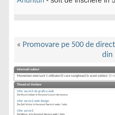
Anunturi
- soft de inscriere in 
«
Promovare pe 500 de direct
din
Informații subiect
Momentan este/sunt 1 utilizator(i) care navighează în acest subiect.
(0 m
Thread-uri Similare
Ofer servicii de grafica web
De Nica Cristian în forumul Locuri de munca
Ofer servicii web design
De Zait Victor în forumul Servicii web / Jobs
Ofer servicii
De fabius_d în forumul Servicii web / Jobs