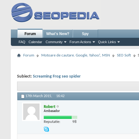
Forum
What's New?
Spy
FAQ
Calendar
Community
Forum Actions
Quick Links
Forum
Motoare de cautare. Google, Yahoo!, MSN
SEO Soft
Subiect:
Screaming Frog seo spider
17th March 2015,
16:42
Robert
Ambasador
Reputatie:
98