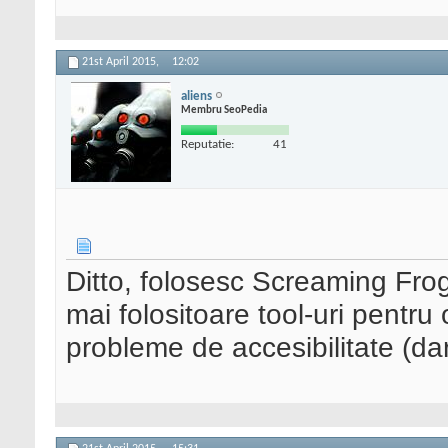
21st April 2015,
12:02
aliens
Membru SeoPedia
Reputatie:
41
Ditto, folosesc Screaming Frog
mai folositoare tool-uri pentru
probleme de accesibilitate (da