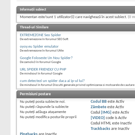
Informații subiect
Momentan este/sunt 1 utilizator(i) care navighează în acest subiect.
(0 m
Thread-uri Similare
EXTREMEZONE Seo Spider
De extremezone în forumul SEO Soft
oyoy.eu Spider emulator
De extremezone în forumul Utile
Google Foloseste Un Nou Spider?
De zamolx3 în forumul Google
URL SPIDER FRIENDLY CU PHP
De mindsoul în forumul Google
cum detectezi un spider daca ai ip-ul lui?
De mindsoul în forumul Discutii generale privind optimizarea si motoarele de cautare
Permisiuni postare
Nu puteţi
posta subiecte noi.
Codul BB
este
Activ
Nu puteţi
răspunde la subiecte
Zâmbete
este
Activ
Nu puteţi
adăuga ataşamente
Codul
[IMG]
este
Activ
Nu puteţi
modifica posturile proprii
[VIDEO]
code is
Activ
Codul HTML este
Inactiv
Trackbacks
are
Inactiv
Pingbacks
are
Inactiv