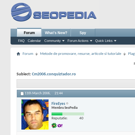
Forum
What's New?
Spy
FAQ
Calendar
Community
Forum Actions
Quick Links
Forum
Metode de promovare, resurse, articole si tutoriale
Plag
Subiect:
Cm2006.conquiztador.ro
11th March 2006,
21:44
FireEyes
Membru SeoPedia
Reputatie:
40