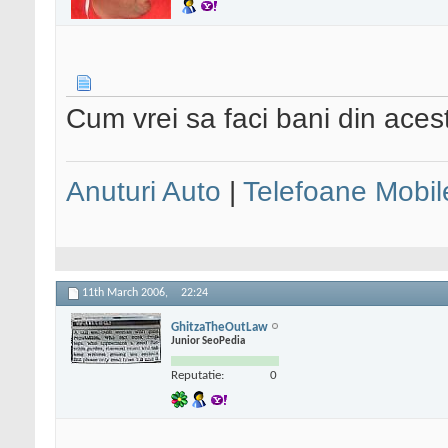
Cum vrei sa faci bani din acest
Anuturi Auto
|
Telefoane Mobil
11th March 2006,
22:24
GhitzaTheOutLaw
Junior SeoPedia
Reputatie:
0