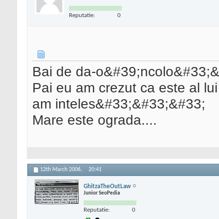
Reputatie:
0
Bai de da-o&#39;ncolo&#33;
Pai eu am crezut ca este al l
am inteles&#33;&#33;&#33;
Mare este ograda....
12th March 2006,
20:41
GhitzaTheOutLaw
Junior SeoPedia
Reputatie:
0