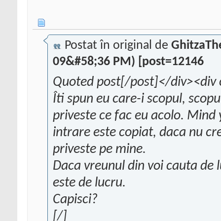
Postat în original de
GhitzaTh
09&#58;36 PM) [post=12146
Quoted post[/post]</div><div 
Îti spun eu care-i scopul, scopul
priveste ce fac eu acolo. Mind
intrare este copiat, daca nu cre
priveste pe mine.
Daca vreunul din voi cauta de lu
este de lucru.
Capisci?
[/]