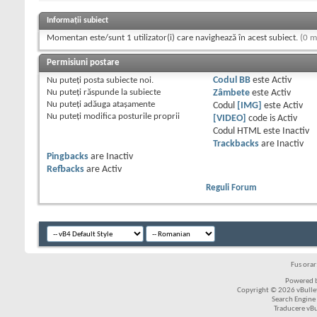
Informații subiect
Momentan este/sunt 1 utilizator(i) care navighează în acest subiect.
(0 m
Permisiuni postare
Nu puteţi
posta subiecte noi.
Codul BB
este
Activ
Nu puteţi
răspunde la subiecte
Zâmbete
este
Activ
Nu puteţi
adăuga ataşamente
Codul
[IMG]
este
Activ
Nu puteţi
modifica posturile proprii
[VIDEO]
code is
Activ
Codul HTML este
Inactiv
Trackbacks
are
Inactiv
Pingbacks
are
Inactiv
Refbacks
are
Activ
Reguli Forum
Fus ora
Powered b
Copyright © 2026 vBulleti
Search Engine
Traducere vB