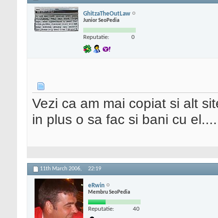
GhitzaTheOutLaw
Junior SeoPedia
Reputatie:
0
Vezi ca am mai copiat si alt si
in plus o sa fac si bani cu el...
11th March 2006,
22:19
eRwin
Membru SeoPedia
Reputatie:
40