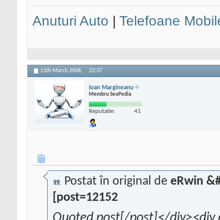
Anuturi Auto
|
Telefoane Mobil
11th March 2006,
22:37
Ioan Margineanu
Membru SeoPedia
Reputatie:
41
Postat în original de
eRwin &#
[post=12152
Quoted post[/post]</div><div 