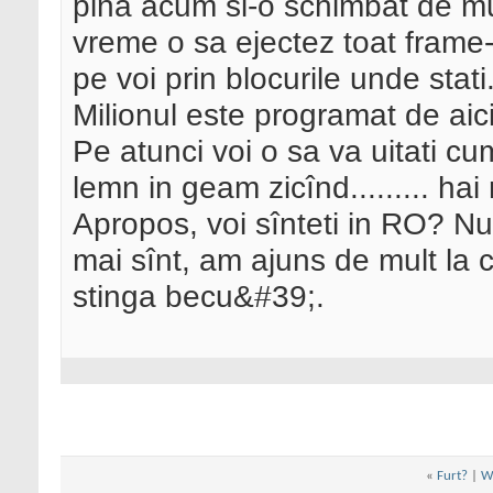
pina acum si-o schimbat de mul
vreme o sa ejectez toat frame-
pe voi prin blocurile unde stati
Milionul este programat de aic
Pe atunci voi o sa va uitati cu
lemn in geam zicînd......... hai
Apropos, voi sînteti in RO? N
mai sînt, am ajuns de mult la 
stinga becu&#39;.
«
Furt?
|
Ww