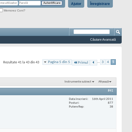
Ajutor
Înregistrare
Memorez Cont?
Căutare Avansată
Pagina 5 din 5
...
3
4
5
Rezultate 41 la 43 din 43
Primul
Instrumente subiect
Afișează
#41
Data înscrierii
16th April 2011
Posturi
877
Putere Rep
38