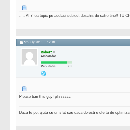
..... Al 7-lea topic pe acelasi subiect deschis de catre t
6th July 2015,
12:18
Robert
Ambasador
Reputatie:
98
Please ban this guy! plizzzzzz
Daca te pot ajuta cu un sfat sau daca doresti o oferta de optimiza