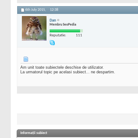
6th July 2015,
12:38
Dan
Membru SeoPedia
Reputatie:
111
Am unit toate subiectele deschise de utilizator.
La urmatorul topic pe acelasi subiect... ne despartim.
Informații subiect