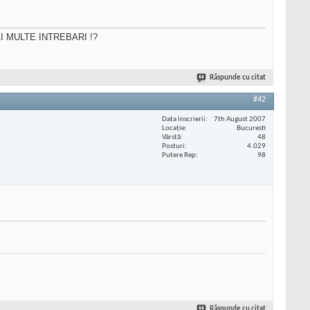
MAI MULTE INTREBARI !?
Răspunde cu citat
#42
Data înscrierii
7th August 2007
Locaţie
Bucuresti
Vârstă
48
Posturi
4.029
Putere Rep
98
Răspunde cu citat