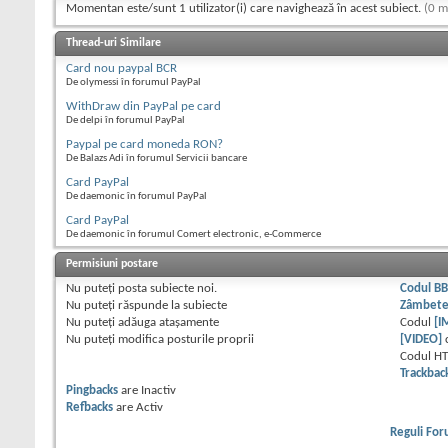
Momentan este/sunt 1 utilizator(i) care navighează în acest subiect.
(0 m
Thread-uri Similare
Card nou paypal BCR
De olymessi în forumul PayPal
WithDraw din PayPal pe card
De delpi în forumul PayPal
Paypal pe card moneda RON?
De Balazs Adi în forumul Servicii bancare
Card PayPal
De daemonic în forumul PayPal
Card PayPal
De daemonic în forumul Comert electronic, e-Commerce
Permisiuni postare
Nu puteţi
posta subiecte noi.
Codul B
Nu puteţi
răspunde la subiecte
Zâmbet
Nu puteţi
adăuga ataşamente
Codul
[I
Nu puteţi
modifica posturile proprii
[VIDEO]
Codul H
Trackbac
Pingbacks
are
Inactiv
Refbacks
are
Activ
Reguli Fo