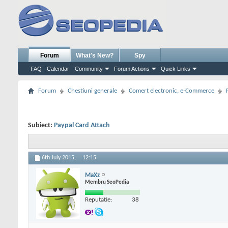
Forum
What's New?
Spy
FAQ
Calendar
Community
Forum Actions
Quick Links
Forum
Chestiuni generale
Comert electronic, e-Commerce
Subiect:
Paypal Card Attach
6th July 2015,
12:15
MaXz
Membru SeoPedia
Reputatie:
38