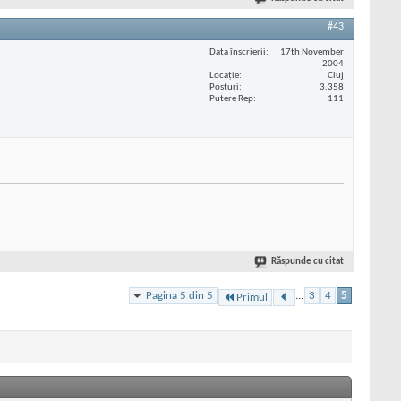
#43
Data înscrierii
17th November
2004
Locaţie
Cluj
Posturi
3.358
Putere Rep
111
Răspunde cu citat
Pagina 5 din 5
...
3
4
5
Primul