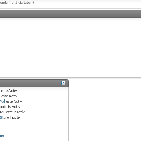
embrii și 1 vizitatori)
B
este
Activ
e
este
Activ
MG]
este
Activ
code is
Activ
TML este
Inactiv
ks
are
Inactiv
rum