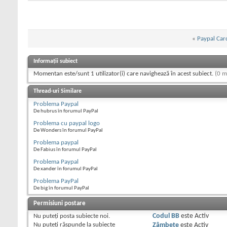
«
Paypal Car
Informații subiect
Momentan este/sunt 1 utilizator(i) care navighează în acest subiect.
(0 m
Thread-uri Similare
Problema Paypal
De hubrus în forumul PayPal
Problema cu paypal logo
De Wonders în forumul PayPal
Problema paypal
De Fabius în forumul PayPal
Problema Paypal
De xander în forumul PayPal
Problema PayPal
De big în forumul PayPal
Permisiuni postare
Nu puteţi
posta subiecte noi.
Codul BB
este
Activ
Nu puteţi
răspunde la subiecte
Zâmbete
este
Activ