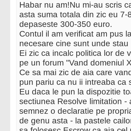
Habar nu am!Nu mi-au scris ca
asta suma totala din zic eu 7-8
depaseste 300-350 euro.
Contul il am verificat am pus 
necesare cine sunt unde stau e
Ei zic ca incalc politica lor d
pe un forum "Vand domeniul X p
Ce sa mai zic de aia care vand
pun pariu ca nu ii intreaba ca
Eu daca le pun la dispozitie t
sectiunea Resolve limitation - 
semnez o declaratie pe propr
de genu asta - la pastele cai
sa folosesc Escrow ca aia cel