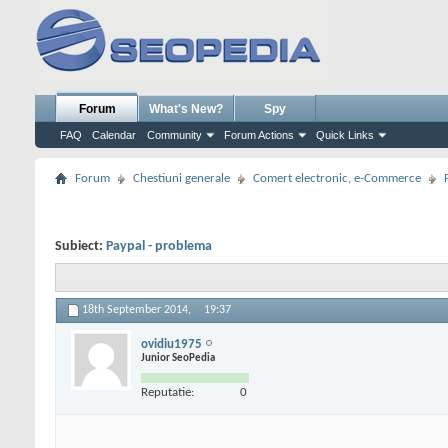
Forum
What's New?
Spy
FAQ
Calendar
Community
Forum Actions
Quick Links
Forum
Chestiuni generale
Comert electronic, e-Commerce
Subiect:
Paypal - problema
18th September 2014,
19:37
ovidiu1975
Junior SeoPedia
Reputatie:
0