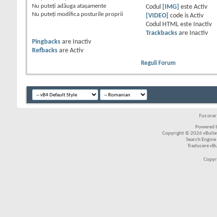
Nu puteţi
adăuga ataşamente
Codul
[IMG]
este
Activ
Nu puteţi
modifica posturile proprii
[VIDEO]
code is
Activ
Codul HTML este
Inactiv
Trackbacks
are
Inactiv
Pingbacks
are
Inactiv
Refbacks
are
Activ
Reguli Forum
Fus ora
Powered b
Copyright © 2026 vBulleti
Search Engine
Traducere vB
Copyr