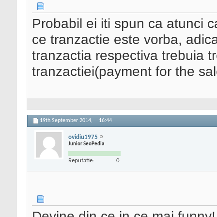
Probabil ei iti spun ca atunci 
ce tranzactie este vorba, adi
tranzactia respectiva trebuia t
tranzactiei(payment for the sa
19th September 2014,
16:44
ovidiu1975
Junior SeoPedia
Reputatie:
0
Devine din ce in ce mai funny!