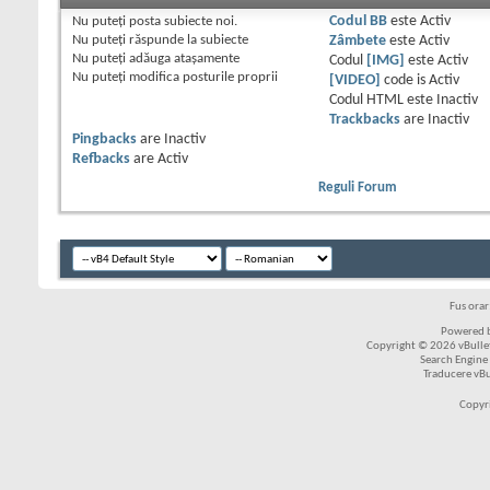
Nu puteţi
posta subiecte noi.
Codul BB
este
Activ
Nu puteţi
răspunde la subiecte
Zâmbete
este
Activ
Nu puteţi
adăuga ataşamente
Codul
[IMG]
este
Activ
Nu puteţi
modifica posturile proprii
[VIDEO]
code is
Activ
Codul HTML este
Inactiv
Trackbacks
are
Inactiv
Pingbacks
are
Inactiv
Refbacks
are
Activ
Reguli Forum
Fus ora
Powered b
Copyright © 2026 vBulleti
Search Engine
Traducere vB
Copyr