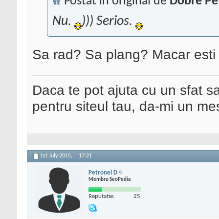
Postat în original de
Dobre Pe
Nu.
))) Serios.
Sa rad? Sa plang? Macar esti s
Daca te pot ajuta cu un sfat s
pentru siteul tau, da-mi un me
1st July 2015,
17:21
Petronel D
Membru SeoPedia
Reputatie:
25