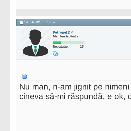
1st July 2015,
17:36
Petronel D
Membru SeoPedia
Reputatie:
25
Nu man, n-am jignit pe nimeni 
cineva să-mi răspundă, e ok,