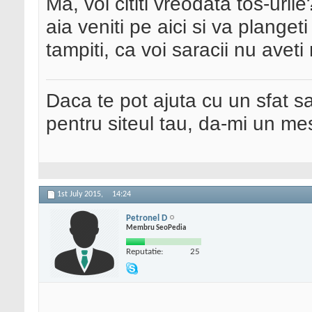
Ma, voi cititi vreodata tos-uril
aia veniti pe aici si va planget
tampiti, ca voi saracii nu aveti
Daca te pot ajuta cu un sfat s
pentru siteul tau, da-mi un me
1st July 2015,
14:24
Petronel D
Membru SeoPedia
Reputatie:
25