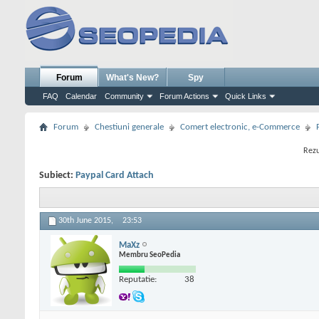
Forum
What's New?
Spy
FAQ
Calendar
Community
Forum Actions
Quick Links
Forum
Chestiuni generale
Comert electronic, e-Commerce
Rezu
Subiect:
Paypal Card Attach
30th June 2015,
23:53
MaXz
Membru SeoPedia
Reputatie:
38