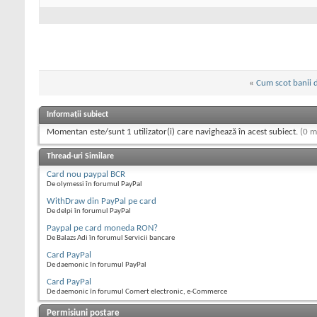
«
Cum scot banii 
Informații subiect
Momentan este/sunt 1 utilizator(i) care navighează în acest subiect.
(0 m
Thread-uri Similare
Card nou paypal BCR
De olymessi în forumul PayPal
WithDraw din PayPal pe card
De delpi în forumul PayPal
Paypal pe card moneda RON?
De Balazs Adi în forumul Servicii bancare
Card PayPal
De daemonic în forumul PayPal
Card PayPal
De daemonic în forumul Comert electronic, e-Commerce
Permisiuni postare