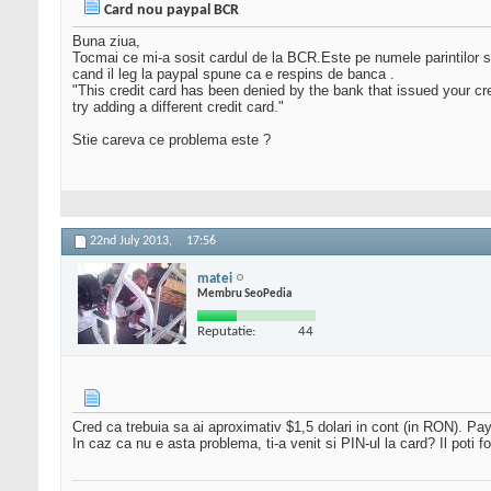
Card nou paypal BCR
Buna ziua,
Tocmai ce mi-a sosit cardul de la BCR.Este pe numele parintilor si
cand il leg la paypal spune ca e respins de banca .
"This credit card has been denied by the bank that issued your cr
try adding a different credit card."
Stie careva ce problema este ?
22nd July 2013,
17:56
matei
Membru SeoPedia
Reputatie:
44
Cred ca trebuia sa ai aproximativ $1,5 dolari in cont (in RON). Paypal
In caz ca nu e asta problema, ti-a venit si PIN-ul la card? Il poti 