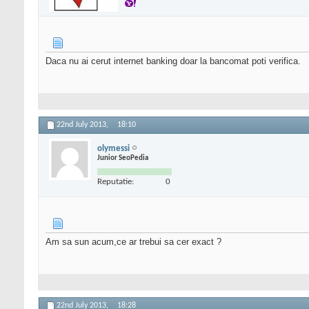
Daca nu ai cerut internet banking doar la bancomat poti verifica.
22nd July 2013,
18:10
olymessi
Junior SeoPedia
Reputatie:
0
Am sa sun acum,ce ar trebui sa cer exact ?
22nd July 2013,
18:28