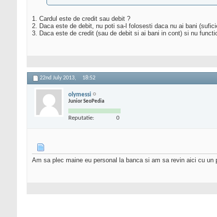
1. Cardul este de credit sau debit ?
2. Daca este de debit, nu poti sa-l folosesti daca nu ai bani (sufici
3. Daca este de credit (sau de debit si ai bani in cont) si nu funct
22nd July 2013,
18:52
olymessi
Junior SeoPedia
Reputatie:
0
Am sa plec maine eu personal la banca si am sa revin aici cu un