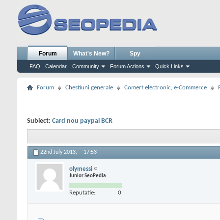
Forum
What's New?
Spy
FAQ
Calendar
Community
Forum Actions
Quick Links
Forum
Chestiuni generale
Comert electronic, e-Commerce
Subiect:
Card nou paypal BCR
22nd July 2013,
17:53
olymessi
Junior SeoPedia
Reputatie:
0