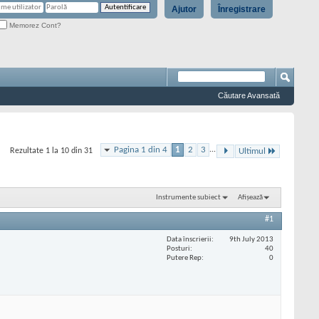
Ajutor
Înregistrare
Memorez Cont?
Căutare Avansată
Pagina 1 din 4
1
2
3
...
Rezultate 1 la 10 din 31
Ultimul
Instrumente subiect
Afișează
#1
Data înscrierii
9th July 2013
Posturi
40
Putere Rep
0