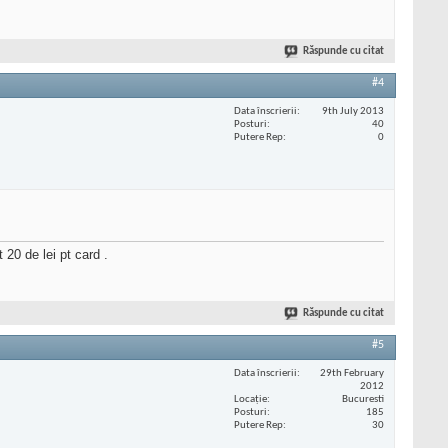
Răspunde cu citat
#4
Data înscrierii
9th July 2013
Posturi
40
Putere Rep
0
20 de lei pt card .
Răspunde cu citat
#5
Data înscrierii
29th February
2012
Locaţie
Bucuresti
Posturi
185
Putere Rep
30