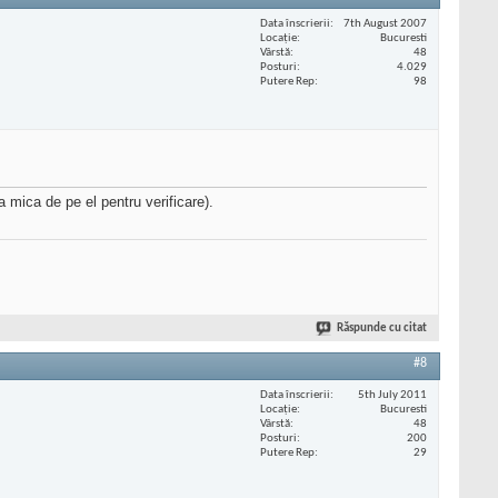
Data înscrierii
7th August 2007
Locaţie
Bucuresti
Vârstă
48
Posturi
4.029
Putere Rep
98
a mica de pe el pentru verificare).
Răspunde cu citat
#8
Data înscrierii
5th July 2011
Locaţie
Bucuresti
Vârstă
48
Posturi
200
Putere Rep
29