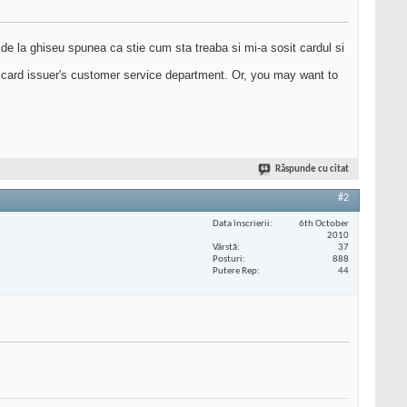
de la ghiseu spunea ca stie cum sta treaba si mi-a sosit cardul si
t card issuer's customer service department. Or, you may want to
Răspunde cu citat
#2
Data înscrierii
6th October
2010
Vârstă
37
Posturi
888
Putere Rep
44