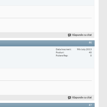
Răspunde cu citat
#6
Data înscrierii
9th July 2013
Posturi
40
Putere Rep
0
Răspunde cu citat
#7