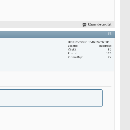
Răspunde cu citat
#3
Data înscrierii
25th March 2013
Locaţie
Bucuresti
Vârstă
56
Posturi
123
Putere Rep
27