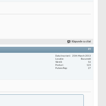
Răspunde cu citat
#9
Data înscrierii
25th March 2013
Locaţie
Bucuresti
Vârstă
56
Posturi
123
Putere Rep
27