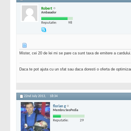
Robert
Ambasador
Reputatie:
98
Mister, cei 20 de lei mi se pare ca sunt taxa de emitere a cardului
Daca te pot ajuta cu un sfat sau daca doresti o oferta de optimiza
22nd July 2013,
18:34
florian g
Membru SeoPedia
Reputatie:
29