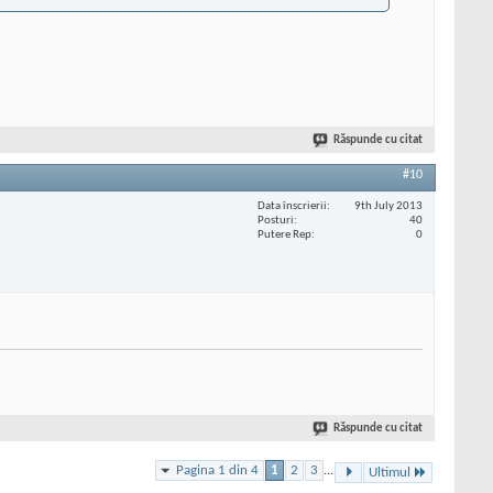
Răspunde cu citat
#10
Data înscrierii
9th July 2013
Posturi
40
Putere Rep
0
Răspunde cu citat
Pagina 1 din 4
1
2
3
...
Ultimul