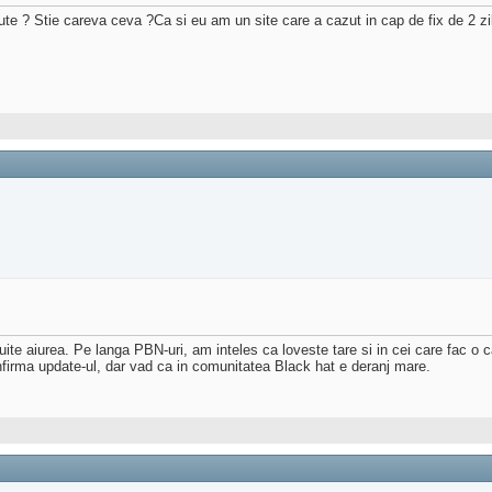
te ? Stie careva ceva ?Ca si eu am un site care a cazut in cap de fix de 2 zil
uite aiurea. Pe langa PBN-uri, am inteles ca loveste tare si in cei care fac o
infirma update-ul, dar vad ca in comunitatea Black hat e deranj mare.