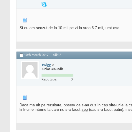
Si eu am scazut de la 10 mii pe zi la vreo 6-7 mii, urat asa.
10th March 2017,
08:13
Twigg
Junior SeoPedia
Reputatie:
0
Daca ma uit pe rezultate, observ ca s-au dus in cap site-urile la c
link-urile interne la care nu s-a facut
seo
(sau s-a facut putin), i