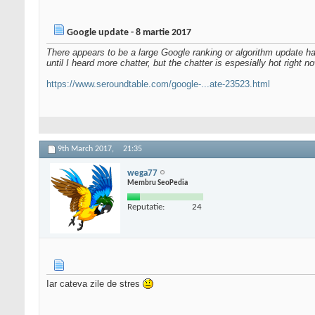
Google update - 8 martie 2017
There appears to be a large Google ranking or algorithm update ha
until I heard more chatter, but the chatter is espesially hot righ
https://www.seroundtable.com/google-...ate-23523.html
9th March 2017,
21:35
wega77
Membru SeoPedia
Reputatie:
24
Iar cateva zile de stres