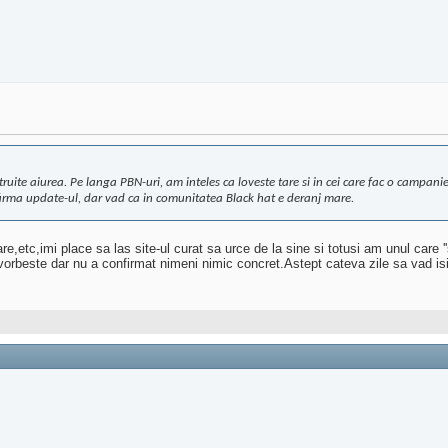
truite aiurea. Pe langa PBN-uri, am inteles ca loveste tare si in cei care fac o campan
nfirma update-ul, dar vad ca in comunitatea Black hat e deranj mare.
re,etc,imi place sa las site-ul curat sa urce de la sine si totusi am unul care
orbeste dar nu a confirmat nimeni nimic concret.Astept cateva zile sa vad isi