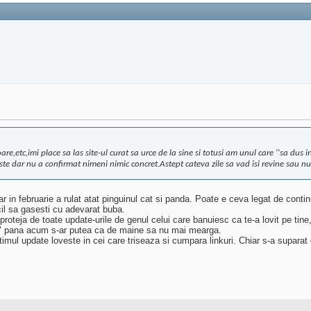
are,etc,imi place sa las site-ul curat sa urce de la sine si totusi am unul care ''sa du
 dar nu a confirmat nimeni nimic concret.Astept cateva zile sa vad isi revine sau nu
Iar in februarie a rulat atat pinguinul cat si panda. Poate e ceva legat de conti
icil sa gasesti cu adevarat buba.
oteja de toate update-urile de genul celui care banuiesc ca te-a lovit pe tine
ers" pana acum s-ar putea ca de maine sa nu mai mearga.
ltimul update loveste in cei care triseaza si cumpara linkuri. Chiar s-a supar