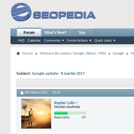
Forum
What's New?
Spy
FAQ
Calendar
Community
Forum Actions
Quick Links
Forum
Motoare de cautare. Google, Yahoo!, MSN
Google
No
Subiect:
Google update - 8 martie 2017
9th March 2017,
21:31
Bogdan Calin
Membru SeoPedia
Reputatie:
49