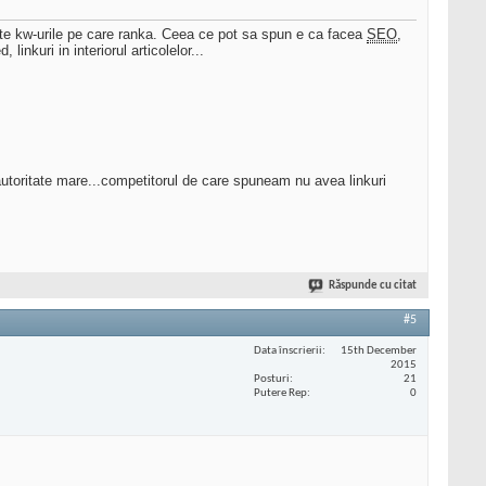
ate kw-urile pe care ranka. Ceea ce pot sa spun e ca facea
SEO
,
inkuri in interiorul articolelor...
u autoritate mare...competitorul de care spuneam nu avea linkuri
Răspunde cu citat
#5
Data înscrierii
15th December
2015
Posturi
21
Putere Rep
0