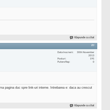
Răspunde cu citat
#9
Data înscrierii
30th November
2013
Posturi
195
Putere Rep
0
rima pagina duc spre link-uri interne. Intrebarea e: daca au crescut
Răspunde cu citat