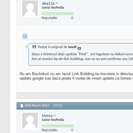
alex11b
Junior SeoPedia
Reputatie:
0
Postat în original de
ionutf
Daca e faimosul deja update "Fred" , are legatura cu linkuri cons
fan al acestui tip de link building, asa ca nu pot confirma sau i
Nu am Baclinkuri nu am facut Link Building,nu inscriere in directoa
update google sau daca poate fi vorba de vreun update,ca lumea v
10th March 2017,
07:51
Mutex
Junior SeoPedia
Reputatie:
0