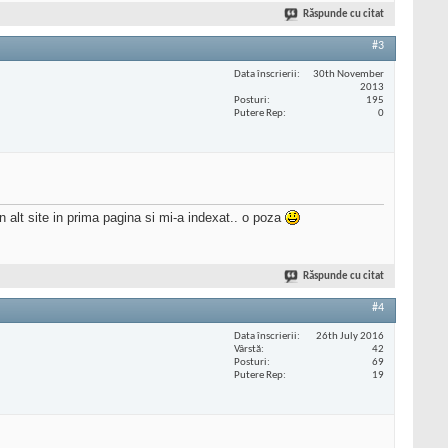
Răspunde cu citat
#3
Data înscrierii
30th November
2013
Posturi
195
Putere Rep
0
 alt site in prima pagina si mi-a indexat.. o poza
Răspunde cu citat
#4
Data înscrierii
26th July 2016
Vârstă
42
Posturi
69
Putere Rep
19