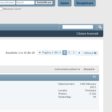
Ajutor
Înregistrare
Memorez Cont?
Căutare Avansată
Pagina 1 din 3
1
2
3
Rezultate 1 la 10 din 26
Ultimul
Instrumente subiect
Afișează
#1
Data înscrierii
14th February
2011
Locaţie
Timisoara
Posturi
3.126
Putere Rep
49