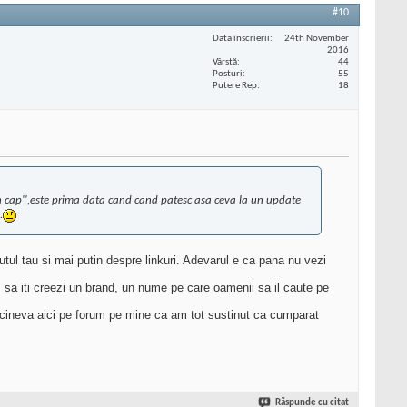
#10
Data înscrierii
24th November
2016
Vârstă
44
Posturi
55
Putere Rep
18
s in cap'',este prima data cand cand patesc asa ceva la un update
.
nutul tau si mai putin despre linkuri. Adevarul e ca pana nu vezi
, sa iti creezi un brand, un nume pe care oamenii sa il caute pe
at cineva aici pe forum pe mine ca am tot sustinut ca cumparat
Răspunde cu citat