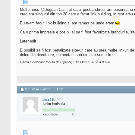
Multumesc @Bogdan Calin pt ca ai postat stirea, am observat si e
cred era singurul din top 20 care a facut link building, in rest erau 
Eu n-am facut link building si am ramas pe unde eram
Ca o prima impresie e posibil si sa fi fost favorizate brandurile, site
Later edit
E posibil sa fi fost penalizate site-uri care au prea multe linkuri 
deloc din directoare, comentarii sau din alte surse free..
Ultima modificare făcută de CipriaN; 10th March 2017 la
00:08
.
10th March 2017,
01:19
alex11b
Junior SeoPedia
Reputatie:
0