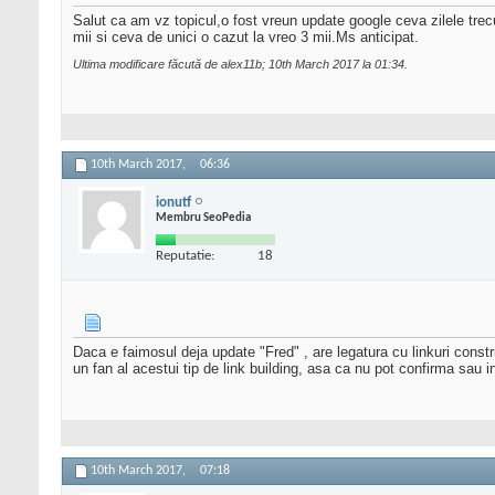
Salut ca am vz topicul,o fost vreun update google ceva zilele trecu
mii si ceva de unici o cazut la vreo 3 mii.Ms anticipat.
Ultima modificare făcută de alex11b; 10th March 2017 la
01:34
.
10th March 2017,
06:36
ionutf
Membru SeoPedia
Reputatie:
18
Daca e faimosul deja update "Fred" , are legatura cu linkuri constr
un fan al acestui tip de link building, asa ca nu pot confirma sau 
10th March 2017,
07:18