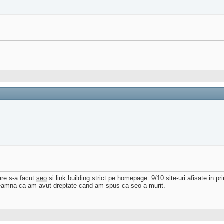
are s-a facut
seo
si link building strict pe homepage. 9/10 site-uri afisate in p
nseamna ca am avut dreptate cand am spus ca
seo
a murit.