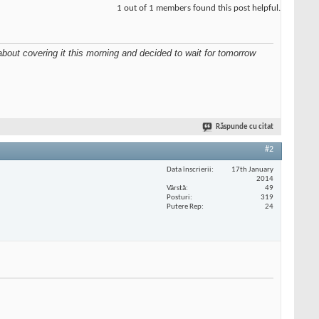
1 out of 1 members found this post helpful.
bout covering it this morning and decided to wait for tomorrow
Răspunde cu citat
#2
Data înscrierii
17th January
2014
Vârstă
49
Posturi
319
Putere Rep
24