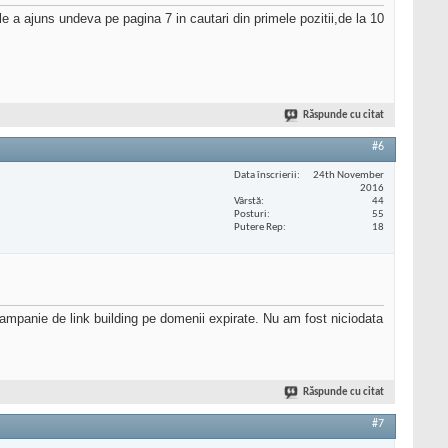
e a ajuns undeva pe pagina 7 in cautari din primele pozitii,de la 10
Răspunde cu citat
#6
Data înscrierii
24th November
2016
Vârstă
44
Posturi
55
Putere Rep
18
 campanie de link building pe domenii expirate. Nu am fost niciodata
Răspunde cu citat
#7