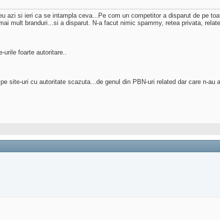
u azi si ieri ca se intampla ceva...Pe com un competitor a disparut de pe to
mai mult branduri...si a disparut. N-a facut nimic spammy, retea privata, related, l
-urile foarte autoritare..
de pe site-uri cu autoritate scazuta...de genul din PBN-uri related dar care n-a