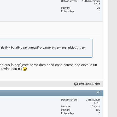
Data înscrierii
15th December
2015
Posturi
21
Putere Rep
0
ie de link building pe domenii expirate. Nu am fost niciodata un
 ''sa dus in cap'',este prima data cand cand patesc asa ceva la un
 revine sau nu.
Răspunde cu citat
#8
Data înscrierii
14th August
2015
Locaţie
Caracal
Posturi
102
Putere Rep
0