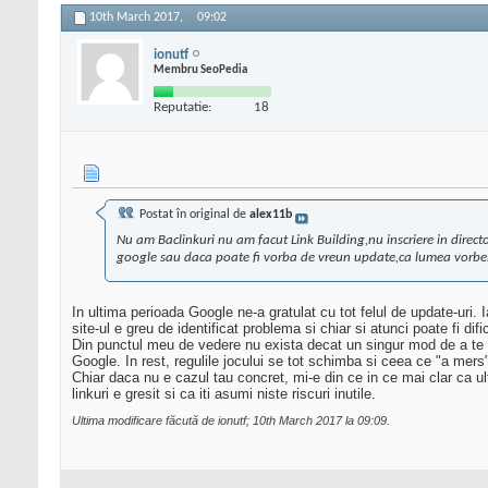
10th March 2017,
09:02
ionutf
Membru SeoPedia
Reputatie:
18
Postat în original de
alex11b
Nu am Baclinkuri nu am facut Link Building,nu inscriere in directo
google sau daca poate fi vorba de vreun update,ca lumea vorbeste
In ultima perioada Google ne-a gratulat cu tot felul de update-uri. 
site-ul e greu de identificat problema si chiar si atunci poate fi dif
Din punctul meu de vedere nu exista decat un singur mod de a te pr
Google. In rest, regulile jocului se tot schimba si ceea ce "a m
Chiar daca nu e cazul tau concret, mi-e din ce in ce mai clar ca u
linkuri e gresit si ca iti asumi niste riscuri inutile.
Ultima modificare făcută de ionutf; 10th March 2017 la
09:09
.