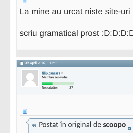
La mine au urcat niste site-uri
scriu gramatical prost :D:D:D:
5th April 2016,
13:11
filip.camara
Membru SeoPedia
Reputatie:
37
Postat în original de
scoopo