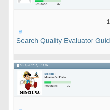
Reputatie:
37
1
Search Quality Evaluator Guid
5th April 2016,
12:40
scoopo
Membru SeoPedia
Reputatie:
32