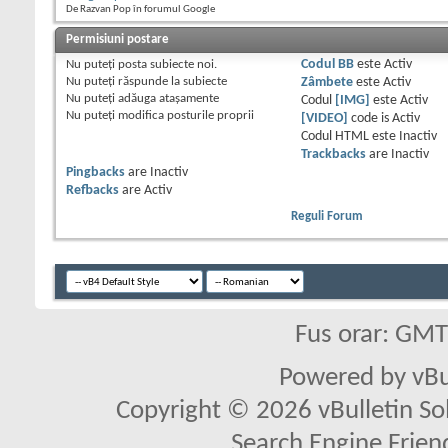
De Razvan Pop în forumul Google
Permisiuni postare
Nu puteţi
posta subiecte noi.
Codul BB
este
Activ
Nu puteţi
răspunde la subiecte
Zâmbete
este
Activ
Nu puteţi
adăuga ataşamente
Codul
[IMG]
este
Activ
Nu puteţi
modifica posturile proprii
[VIDEO]
code is
Activ
Codul HTML este
Inactiv
Trackbacks
are
Inactiv
Pingbacks
are
Inactiv
Refbacks
are
Activ
Reguli Forum
Fus orar: GM
Powered by vBu
Copyright © 2026 vBulletin Solu
Search Engine Frien