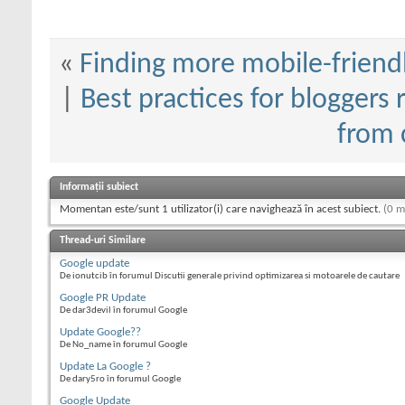
«
Finding more mobile-friendly
|
Best practices for bloggers
from
Informații subiect
Momentan este/sunt 1 utilizator(i) care navighează în acest subiect.
(0 m
Thread-uri Similare
Google update
De ionutcib în forumul Discutii generale privind optimizarea si motoarele de cautare
Google PR Update
De dar3devil în forumul Google
Update Google??
De No_name în forumul Google
Update La Google ?
De dary5ro în forumul Google
Google Update