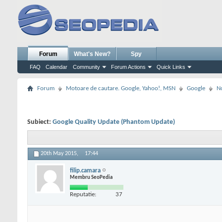
Forum
What's New?
Spy
FAQ
Calendar
Community
Forum Actions
Quick Links
Forum
Motoare de cautare. Google, Yahoo!, MSN
Google
No
Subiect:
Google Quality Update (Phantom Update)
20th May 2015,
17:44
filip.camara
Membru SeoPedia
Reputatie:
37