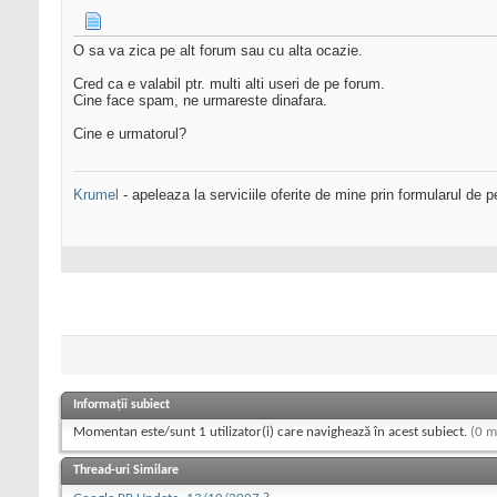
O sa va zica pe alt forum sau cu alta ocazie.
Cred ca e valabil ptr. multi alti useri de pe forum.
Cine face spam, ne urmareste dinafara.
Cine e urmatorul?
Krumel
- apeleaza la serviciile oferite de mine prin formularul de p
Informații subiect
Momentan este/sunt 1 utilizator(i) care navighează în acest subiect.
(0 m
Thread-uri Similare