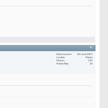
#2
Data înscrierii
5th June 2007
Locaţie
Pipera
Posturi
220
Putere Rep
36