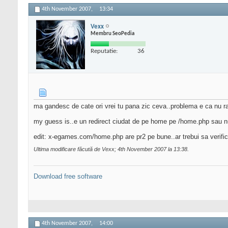
4th November 2007,
13:34
Vexx
Membru SeoPedia
Reputatie:
36
ma gandesc de cate ori vrei tu pana zic ceva..problema e ca nu 
my guess is..e un redirect ciudat de pe home pe /home.php sau nu 
edit: x-egames.com/home.php are pr2 pe bune..ar trebui sa verific
Ultima modificare făcută de Vexx; 4th November 2007 la
13:38
.
Download free software
4th November 2007,
14:00