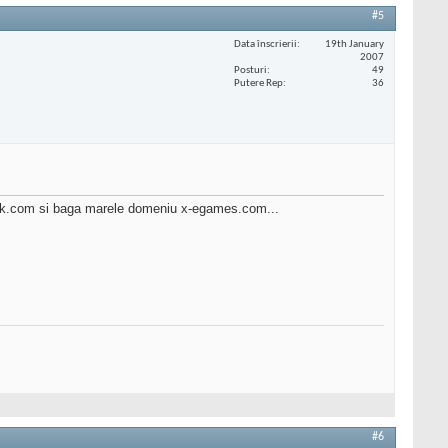
#5
Data înscrierii
19th January
2007
Posturi
49
Putere Rep
36
rank.com si baga marele domeniu x-egames.com...
#6