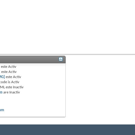
B
este
Activ
e
este
Activ
MG]
este
Activ
code is
Activ
TML este
Inactiv
ks
are
Inactiv
rum