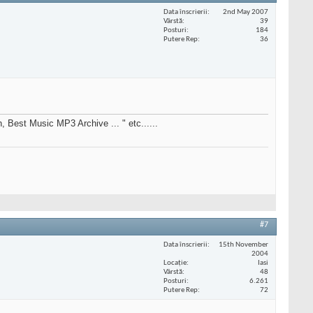
Data înscrierii
2nd May 2007
Vârstă
39
Posturi
184
Putere Rep
36
Best Music MP3 Archive ... " etc......
#7
Data înscrierii
15th November
2004
Locaţie
Iasi
Vârstă
48
Posturi
6.261
Putere Rep
72