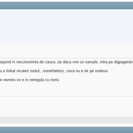
raspund in necunostinta de cauza..iar daca vrei un sample..intra pe digpage
e linkat nicaieri rootul...nonetheless, ceva nu e ok pe undeva
e owneru ce e in neregula cu rootu