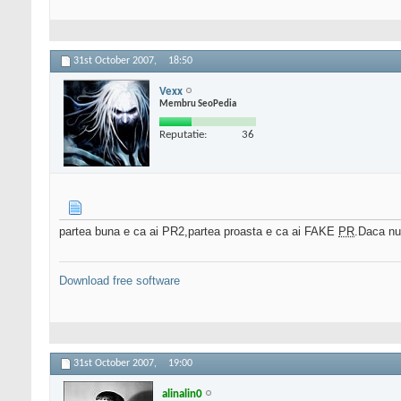
31st October 2007,
18:50
Vexx
Membru SeoPedia
Reputatie:
36
partea buna e ca ai PR2,partea proasta e ca ai FAKE
PR
.Daca nu
Download free software
31st October 2007,
19:00
alinalin0