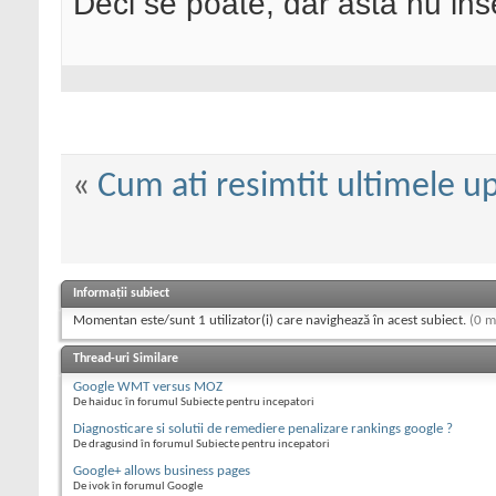
Deci se poate, dar asta nu in
«
Cum ati resimtit ultimele u
Informații subiect
Momentan este/sunt 1 utilizator(i) care navighează în acest subiect.
(0 m
Thread-uri Similare
Google WMT versus MOZ
De haiduc în forumul Subiecte pentru incepatori
Diagnosticare si solutii de remediere penalizare rankings google ?
De dragusind în forumul Subiecte pentru incepatori
Google+ allows business pages
De ivok în forumul Google