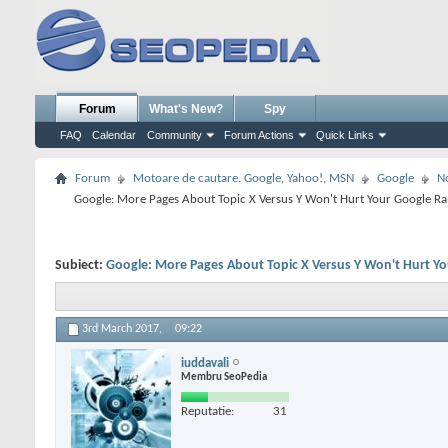
Forum
What's New?
Spy
FAQ
Calendar
Community
Forum Actions
Quick Links
Forum
Motoare de cautare. Google, Yahoo!, MSN
Google
No
Google: More Pages About Topic X Versus Y Won't Hurt Your Google Ra
Subiect:
Google: More Pages About Topic X Versus Y Won't Hurt Yo
3rd March 2017,
09:22
iuddavali
Membru SeoPedia
Reputatie:
31