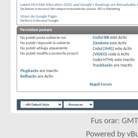
Latent Dirichlet Allocation (LDA) and Google's Rankings are Remarkably 
De Stelian în forumul Stiri despre motoarele de cautare, SEO si Marketing
Vizavi de Google Pages
De florin în forumul Google
Permisiuni postare
Nu puteţi
posta subiecte noi.
Codul BB
este
Activ
Nu puteţi
răspunde la subiecte
Zâmbete
este
Activ
Nu puteţi
adăuga ataşamente
Codul
[IMG]
este
Activ
Nu puteţi
modifica posturile proprii
[VIDEO]
code is
Activ
Codul HTML este
Inactiv
Trackbacks
are
Inactiv
Pingbacks
are
Inactiv
Refbacks
are
Activ
Reguli Forum
Fus orar: GM
Powered by vBu