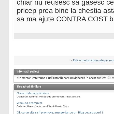
chiar nu reusesc sa gasesc cee
pricep prea bine la chestia as
sa ma ajute CONTRA COST binei
«
Este o metoda buna de promo
Informații subiect
Momentan este/sunt 1 utilizator(i) care navighează în acest subiect.
(0 m
Thread-uri Similare
N-am unde sa promovez
De haos în forumul Metode de promovare, Analiza trafic.
vreau sa promovez
De bdumitrescu în forumul Servicii web / Jobs
Ok cu un site sa il promovez merge dar cu un Blog ceva trucuri ?