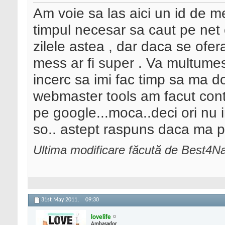
Am voie sa las aici un id de m
timpul necesar sa caut pe net 
zilele astea , dar daca se ofe
mess ar fi super . Va multumes
incerc sa imi fac timp sa ma
webmaster tools am facut cont ,
pe google...moca..deci ori nu i
so.. astept raspuns daca ma po
Ultima modificare făcută de Best4Na
31st May 2011,
09:30
lovelife
Ambasador