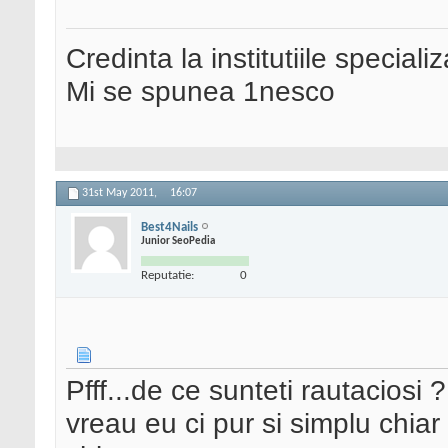
Credinta la institutiile special
Mi se spunea 1nesco
31st May 2011,
16:07
Best4Nails
Junior SeoPedia
Reputatie:
0
Pfff...de ce sunteti rautaciosi
vreau eu ci pur si simplu chia