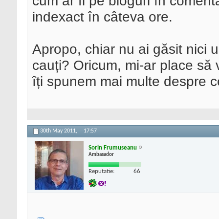
cum ar fi pe bloguri în comentar
indexact în câteva ore.
Apropo, chiar nu ai găsit nici u
cauți? Oricum, mi-ar place să 
îți spunem mai multe despre ce
30th May 2011,
17:57
Sorin Frumuseanu
Ambasador
Reputatie:
66