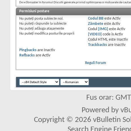
De w3bmaster în forumul Discutii generale privind optimizarea si motoarele de cauta
Permisiuni postare
Nu puteţi
posta subiecte noi.
Codul BB
este
Activ
Nu puteţi
răspunde la subiecte
Zâmbete
este
Activ
Nu puteţi
adăuga ataşamente
Codul
[IMG]
este
Activ
Nu puteţi
modifica posturile proprii
[VIDEO]
code is
Activ
Codul HTML este
Inactiv
Trackbacks
are
Inactiv
Pingbacks
are
Inactiv
Refbacks
are
Activ
Reguli Forum
Fus orar: GM
Powered by vBu
Copyright © 2026 vBulletin Solu
Search Engine Frien