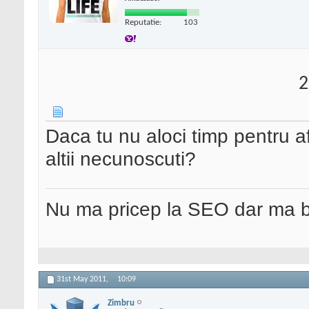
Reputatie:
103
2
Daca tu nu aloci timp pentru a
altii necunoscuti?
Nu ma pricep la SEO dar ma 
31st May 2011,
10:09
Zimbru