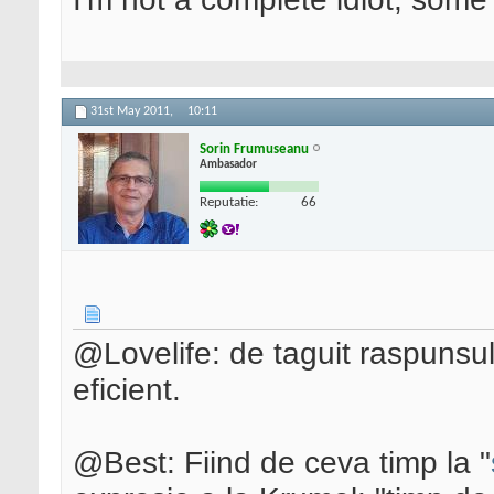
31st May 2011,
10:11
Sorin Frumuseanu
Ambasador
Reputatie:
66
@Lovelife: de taguit raspunsu
eficient.
@Best: Fiind de ceva timp la "