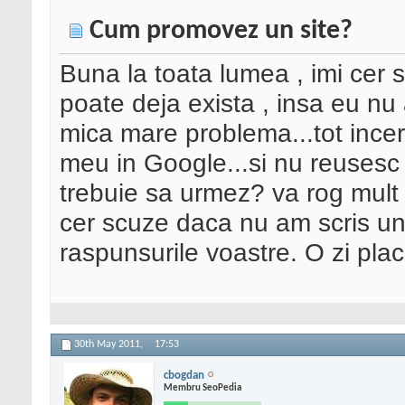
Cum promovez un site?
Buna la toata lumea , imi cer
poate deja exista , insa eu nu
mica mare problema...tot incer
meu in Google...si nu reuses
trebuie sa urmez? va rog mult 
cer scuze daca nu am scris un
raspunsurile voastre. O zi placu
30th May 2011,
17:53
cbogdan
Membru SeoPedia