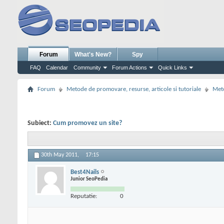
Forum
What's New?
Spy
FAQ
Calendar
Community
Forum Actions
Quick Links
Forum
Metode de promovare, resurse, articole si tutoriale
Meto
Subiect:
Cum promovez un site?
30th May 2011,
17:15
Best4Nails
Junior SeoPedia
Reputatie:
0