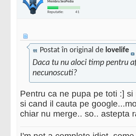
Membru SeoPedia
Reputatie:
41
Postat în original de
lovelife
Daca tu nu aloci timp pentru afa
necunoscuti?
Pentru ca ne pupa pe toti :] si 
si cand il cauta pe google...mo
chiar nu merge.. so.. astepta 
I'm not a complete idiot, some 