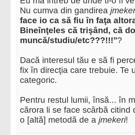
Eu ma intreb de unde ti-o fi ve
Nu cumva din gandirea
jmeke
face io ca să fiu în faţa altor
Bineînţeles că trişând, că do
muncă/studiu/etc???!!!"
?
Dacă interesul tău e să fi per
fix în direcţia care trebuie. Te
categoric.
Pentru restul lumii, însă... în
cărora li se face scârbă citind
o [altă] metodă de a
jmekeri
!