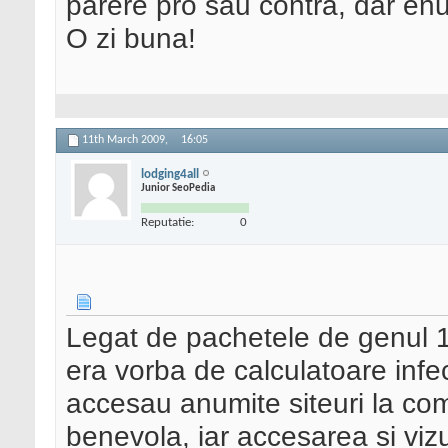
parere pro sau contra, dar enu
O zi buna!
11th March 2009,
16:05
lodging4all
Junior SeoPedia
Reputatie:
0
Legat de pachetele de genul 10
era vorba de calculatoare infect
accesau anumite siteuri la com
benevola, iar accesarea si vizu