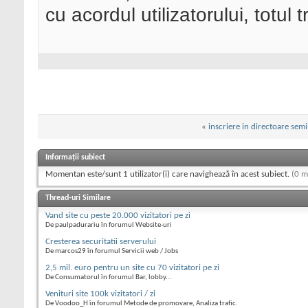
cu acordul utilizatorului, totul 
«
inscriere in directoare se
Informații subiect
Momentan este/sunt 1 utilizator(i) care navighează în acest subiect.
(0 m
Thread-uri Similare
Vand site cu peste 20.000 vizitatori pe zi
De paulpadurariu în forumul Website-uri
Cresterea securitatii serverului
De marcos29 în forumul Servicii web / Jobs
2,5 mil. euro pentru un site cu 70 vizitatori pe zi
De Consumatorul în forumul Bar, lobby...
Venituri site 100k vizitatori / zi
De Voodoo_H în forumul Metode de promovare, Analiza trafic.