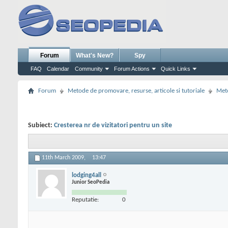
Forum
What's New?
Spy
FAQ
Calendar
Community
Forum Actions
Quick Links
Forum
Metode de promovare, resurse, articole si tutoriale
Meto
Subiect:
Cresterea nr de vizitatori pentru un site
11th March 2009,
13:47
lodging4all
Junior SeoPedia
Reputatie:
0