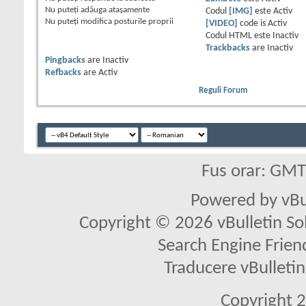
Nu puteţi
adăuga ataşamente
Codul
[IMG]
este
Activ
Nu puteţi
modifica posturile proprii
[VIDEO]
code is
Activ
Codul HTML este
Inactiv
Trackbacks
are
Inactiv
Pingbacks
are
Inactiv
Refbacks
are
Activ
Reguli Forum
Fus orar: GM
Powered by vBu
Copyright © 2026 vBulletin Solu
Search Engine Frien
Traducere vBullet
Copyright 