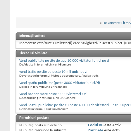
«
De Vanzare: Firme
Informații subiect
Momentan este/sunt 1 utilizator(i) care navighează în acest subiect.
(0 m
Thread-uri Similare
Vand publicitate pe site de app 10.000 vizitatori unici pe zi
De Addsite în forumul Link-uri/Bannere
vand trafic pe site cu peste 10 mii unici pe zi
De voidcode în forumul Metode de promovare, Analiza trafic.
Vand spatiu publicitar (peste 3000 vizitatori unici/zi)
De loco în forumul Link-uri/Bannere
Vand banner mare peste 5.000 vizitatori / zi
De charlieking în forumul Link-uri/Bannere
Vand Spatiu publicitar pe site cu peste 400.00 de vizitatori lunar . Super
De bvlad în forumul Link-uri/Bannere
Permisiuni postare
Nu puteţi
posta subiecte noi.
Codul BB
este
Activ
Nu puteţi
răspunde la subiecte
Zâmbete
este
Activ