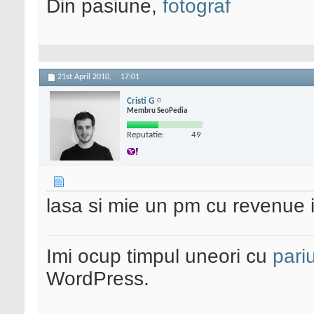
Din pasiune,
fotograf
21st April 2010,
17:01
Cristi G
Membru SeoPedia
Reputatie:
49
lasa si mie un pm cu revenue in
Imi ocup timpul uneori cu
pariu
WordPress.