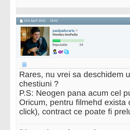
21st April 2010,
16:02
paulpadurariu
Membru SeoPedia
Reputatie:
34
Rares, nu vrei sa deschidem u
chestiuni ?
P.S: Neogen pana acum cel put
Oricum, pentru filmehd exista 
click), contract ce poate fi prel