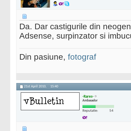
Da. Dar castigurile din neoge
Adsense, surpinzator si imbucu
Din pasiune,
fotograf
21st April 2010,
15:40
-Rares-
Ambasador
Reputatie:
54