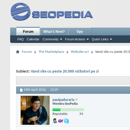
Forum
What's New?
Spy
FAQ
Calendar
Community
Forum Actions
Quick Links
Forum
The Marketplace
Website-uri
Vand site cu peste 20.0
Subiect:
Vand site cu peste 20.000 vizitatori pe zi
19th April 2010,
13:29
paulpadurariu
Membru SeoPedia
Reputatie:
34