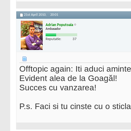
21st April 2010,
20:01
Adrian Poputoaia
Ambasador
Reputatie:
37
Offtopic again: Iti aduci amint
Evident alea de la Goagăl!
Succes cu vanzarea!
P.s. Faci si tu cinste cu o sticl