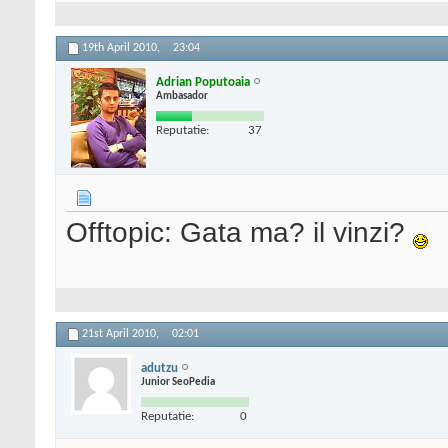
19th April 2010,
23:04
Adrian Poputoaia
Ambasador
Reputatie:
37
Offtopic: Gata ma? il vinzi?
21st April 2010,
02:01
adutzu
Junior SeoPedia
Reputatie:
0