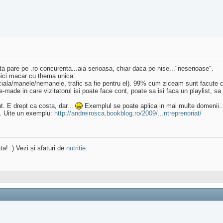
a pare pe .ro concurenta...aia serioasa, chiar daca pe nise..."neserioase".
 nici macar cu thema unica.
iala/manele/nemanele, trafic sa fie pentru el). 99% cum ziceam sunt facute cu
e-made in care vizitatorul isi poate face cont, poate sa isi faca un playlist, sa
t. E drept ca costa, dar...
Exemplul se poate aplica in mai multe domenii..
ci. Uite un exemplu:
http://andreirosca.bookblog.ro/2009/...ntreprenoriat/
ta! :) Vezi și sfaturi de
nutritie
.