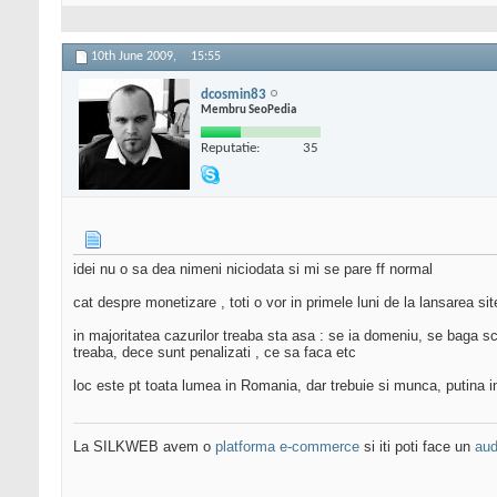
10th June 2009,
15:55
dcosmin83
Membru SeoPedia
Reputatie:
35
idei nu o sa dea nimeni niciodata si mi se pare ff normal
cat despre monetizare , toti o vor in primele luni de la lansarea si
in majoritatea cazurilor treaba sta asa : se ia domeniu, se baga sc
treaba, dece sunt penalizati , ce sa faca etc
loc este pt toata lumea in Romania, dar trebuie si munca, putina in
La SILKWEB avem o
platforma e-commerce
si iti poti face un
aud