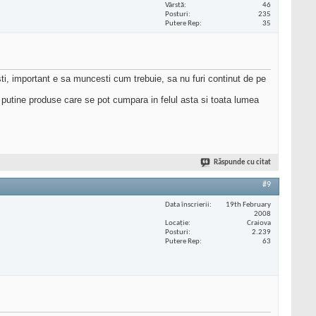
Vârstă
46
Posturi
235
Putere Rep
35
ti, important e sa muncesti cum trebuie, sa nu furi continut de pe
a putine produse care se pot cumpara in felul asta si toata lumea
Răspunde cu citat
#9
Data înscrierii
19th February
2008
Locaţie
Craiova
Posturi
2.239
Putere Rep
63