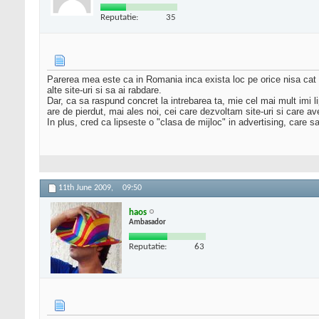
Reputatie:
35
Parerea mea este ca in Romania inca exista loc pe orice nisa cat t
alte site-uri si sa ai rabdare.
Dar, ca sa raspund concret la intrebarea ta, mie cel mai mult imi 
are de pierdut, mai ales noi, cei care dezvoltam site-uri si care 
In plus, cred ca lipseste o "clasa de mijloc" in advertising, care 
11th June 2009,
09:50
haos
Ambasador
Reputatie:
63