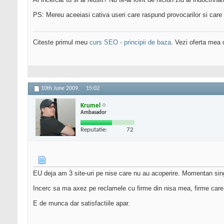
PS: Mereu aceeiasi cativa useri care raspund provocarilor si care a
Citeste primul meu
curs SEO - principii de baza
. Vezi oferta mea
10th June 2009,
15:02
Krumel
Ambasador
Reputatie:
72
EU deja am 3 site-uri pe nise care nu au acoperire. Momentan sin
Incerc sa ma axez pe reclamele cu firme din nisa mea, firme care a
E de munca dar satisfactiile apar.