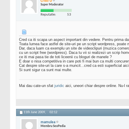
Cristi U
Super Moderator
Reputatie:
53
Cred ca iti scapa un aspect important din vedere. Pentru prima dat
Toata lumea face astfel de site-uri pe un script wordpress, poate
Dar, daca luam ca exemplu un site de videoclipuri (muzica comerc
cu un script free (wordpress). Daca tu vii si realizezi un scrip hom
ce iti mai pasa tie de toti liceenii cu bloguri de manele ?
E doar o nisa competitiva in care poti fi mai bun ca multi concuren
Cat despre site-uri la care s-a muncit...cred ca esti superficial ai
Si sunt sigur ca sunt mai multe.
Mai dau cate-un sfat
juridic
aici, uneori chiar despre online. Nu-l ra
11th June 2009,
02:12
mamulea
Membru SeoPedia