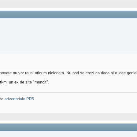
movate nu vor reusi oricum niciodata. Nu poti sa crezi ca daca ai o idee geniala 
-mi un ex de site "muncit".
 de
advertoriale PR5
.