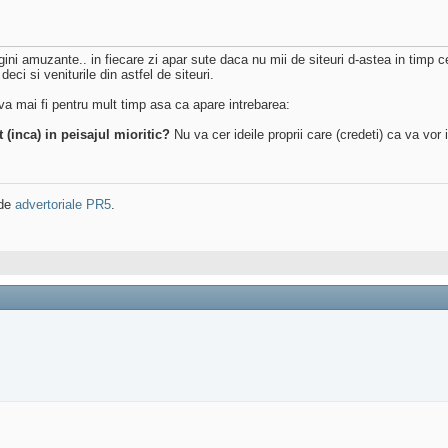
magini amuzante.. in fiecare zi apar sute daca nu mii de siteuri d-astea in timp
ci si veniturile din astfel de siteuri.
a mai fi pentru mult timp asa ca apare intrebarea:
 (inca) in peisajul mioritic?
Nu va cer ideile proprii care (credeti) ca va vo
 de
advertoriale PR5
.