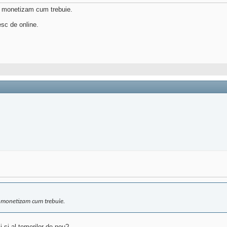
le monetizam cum trebuie.
esc de online.
le monetizam cum trebuie.
ii si al temerilor de nou?