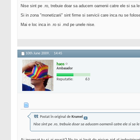
Nise sint pe .ro, trebuie doar sa aducem oamenii catre ele si sa 
Si in zona "monetizarii" sint firme si servicii care inca nu se folos
Mai e loc inca in .ro si .md pe unele nise.
10th June 2009,
14:45
haos
Ambasador
Reputatie:
63
Postat în original de
Krumel
Nise sint pe .ro, trebuie doar sa aducem oamenii catre ele si sa 
Ai incercat tu si ai reusit? Nu te-ai lovit de niciun zid al indoctrinar