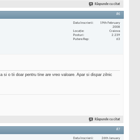
Răspunde cu citat
#6
Data înscrierii
19th February
2008
Locaţie
Craiova
Posturi
2.239
Putere Rep
63
si o tii doar pentru tine are vreo valoare. Apar si dispar zilnic
Răspunde cu citat
#7
Data înscrierii
26th January