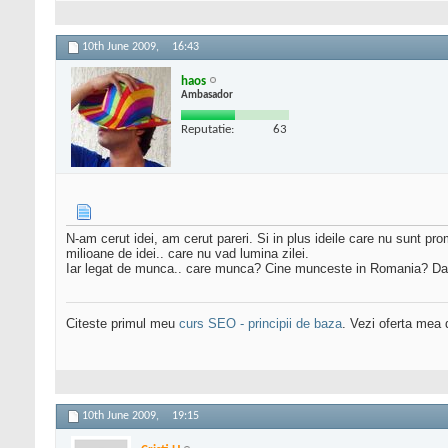
10th June 2009,
16:43
haos
Ambasador
Reputatie:
63
N-am cerut idei, am cerut pareri. Si in plus ideile care nu sunt pro
milioane de idei.. care nu vad lumina zilei.
Iar legat de munca.. care munca? Cine munceste in Romania? Dati
Citeste primul meu
curs SEO - principii de baza
. Vezi oferta mea
10th June 2009,
19:15