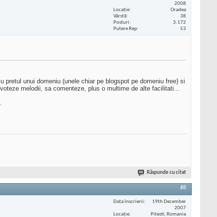
2008
Locaţie
Oradea
Vârstă
38
Posturi
3.172
Putere Rep
53
 pretul unui domeniu (unele chiar pe blogspot pe domeniu free) si
 voteze melodii, sa comenteze, plus o multime de alte facilitati...
.
Răspunde cu citat
#8
Data înscrierii
19th December
2007
Locaţie
Pitesti, Romania