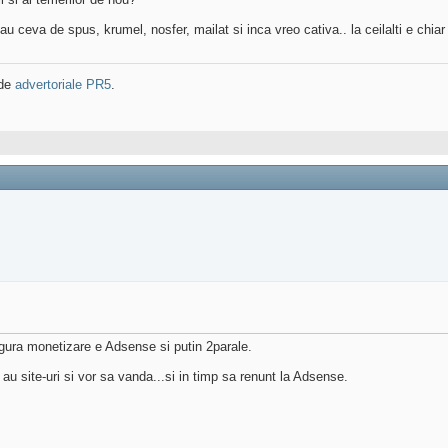
u ceva de spus, krumel, nosfer, mailat si inca vreo cativa.. la ceilalti e chia
 de
advertoriale PR5
.
gura monetizare e Adsense si putin 2parale.
u site-uri si vor sa vanda...si in timp sa renunt la Adsense.