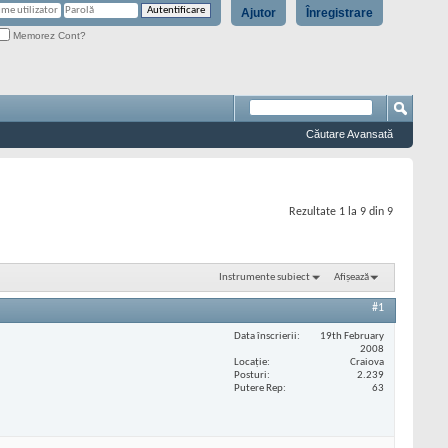
Ajutor
Înregistrare
Memorez Cont?
Căutare Avansată
Rezultate 1 la 9 din 9
Instrumente subiect
Afișează
#1
Data înscrierii
19th February
2008
Locaţie
Craiova
Posturi
2.239
Putere Rep
63