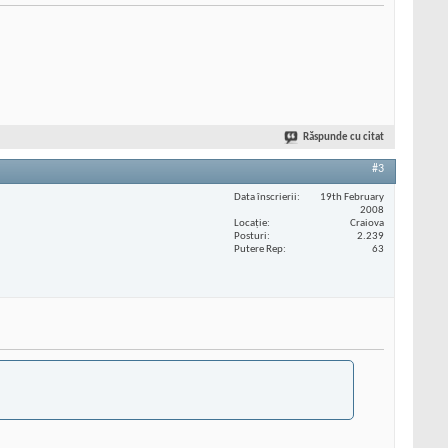
Răspunde cu citat
#3
Data înscrierii
19th February
2008
Locaţie
Craiova
Posturi
2.239
Putere Rep
63