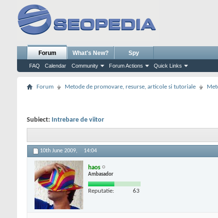
Forum
What's New?
Spy
FAQ
Calendar
Community
Forum Actions
Quick Links
Forum
Metode de promovare, resurse, articole si tutoriale
Meto
Subiect:
Intrebare de viitor
10th June 2009,
14:04
haos
Ambasador
Reputatie:
63