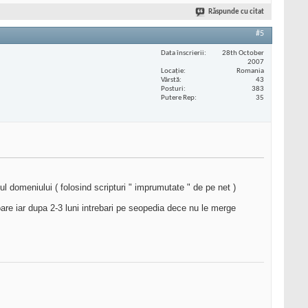
Răspunde cu citat
#5
Data înscrierii
28th October
2007
Locaţie
Romania
Vârstă
43
Posturi
383
Putere Rep
35
ul domeniului ( folosind scripturi " imprumutate " de pe net )
oare iar dupa 2-3 luni intrebari pe seopedia dece nu le merge