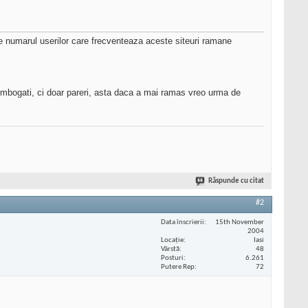
 ce numarul userilor care frecventeaza aceste siteuri ramane
r imbogati, ci doar pareri, asta daca a mai ramas vreo urma de
Răspunde cu citat
#2
Data înscrierii
15th November
2004
Locaţie
Iasi
Vârstă
48
Posturi
6.261
Putere Rep
72