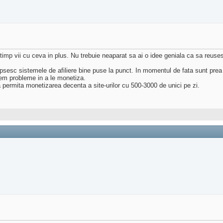
imp vii cu ceva in plus. Nu trebuie neaparat sa ai o idee geniala ca sa reuses
lipsesc sistemele de afiliere bine puse la punct. In momentul de fata sunt pre
avem probleme in a le monetiza.
sa permita monetizarea decenta a site-urilor cu 500-3000 de unici pe zi.