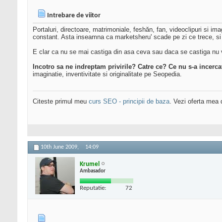
Intrebare de viitor
Portaluri, directoare, matrimoniale, feshăn, fan, videoclipuri si i
constant. Asta inseamna ca marketsheru' scade pe zi ce trece, si de
E clar ca nu se mai castiga din asa ceva sau daca se castiga nu v
Incotro sa ne indreptam privirile? Catre ce? Ce nu s-a incercat
imaginatie, inventivitate si originalitate pe Seopedia.
Citeste primul meu
curs SEO - principii de baza
. Vezi oferta mea
10th June 2009,
14:09
Krumel
Ambasador
Reputatie:
72