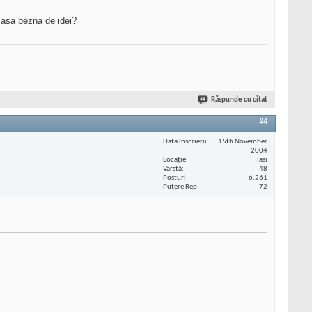
r asa bezna de idei?
Răspunde cu citat
#4
Data înscrierii
15th November
2004
Locaţie
Iasi
Vârstă
48
Posturi
6.261
Putere Rep
72