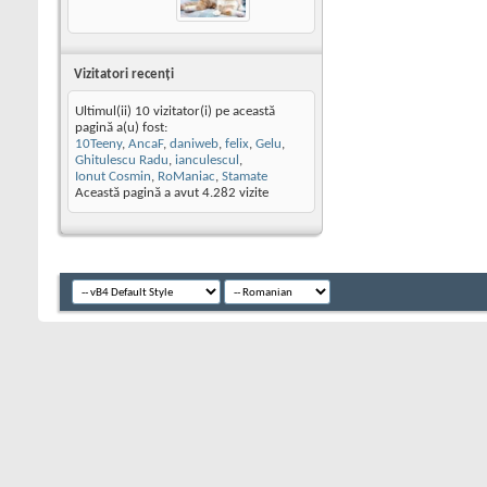
Vizitatori recenţi
Ultimul(ii) 10 vizitator(i) pe această
pagină a(u) fost:
10Teeny
,
AncaF
,
daniweb
,
felix
,
Gelu
,
Ghitulescu Radu
,
ianculescul
,
Ionut Cosmin
,
RoManiac
,
Stamate
Această pagină a avut
4.282
vizite