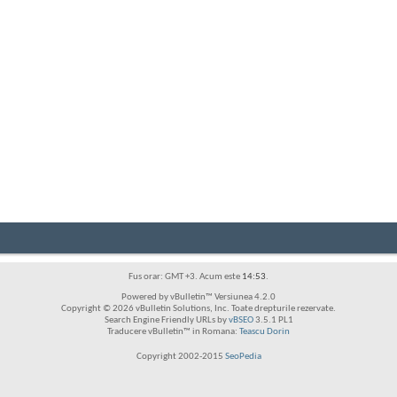
Fus orar: GMT +3. Acum este
14:53
.
Powered by vBulletin™ Versiunea 4.2.0
Copyright © 2026 vBulletin Solutions, Inc. Toate drepturile rezervate.
Search Engine Friendly URLs by
vBSEO
3.5.1 PL1
Traducere vBulletin™ in Romana:
Teascu Dorin
Copyright 2002-2015
SeoPedia