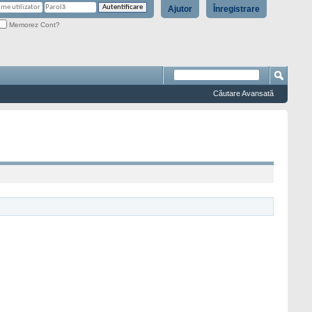
Ajutor
Înregistrare
Memorez Cont?
Căutare Avansată