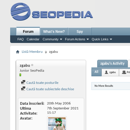
Forum
What's New?
Spy
FAQ
Calendar
Community
Forum Actions
Quick Links
Listă Membru
zgabu
zgabu's Activity
zgabu
Junior SeoPedia
All
zgabu
Pr
Caută toate posturile
No More Results
Caută toate subiectele deschise
Data înscrierii
20th May 2006
Ultima
7th September 2021
15:17
Activitate
Avatar