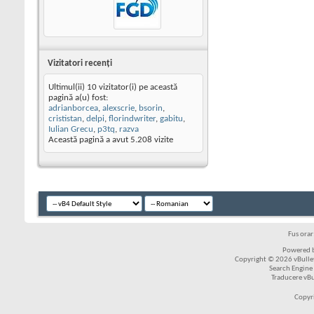
Vizitatori recenţi
Ultimul(ii) 10 vizitator(i) pe această
pagină a(u) fost:
adrianborcea
,
alexscrie
,
bsorin
,
crististan
,
delpi
,
florindwriter
,
gabitu
,
Iulian Grecu
,
p3tq
,
razva
Această pagină a avut
5.208
vizite
Fus ora
Powered b
Copyright © 2026 vBulleti
Search Engine
Traducere vB
Copyr