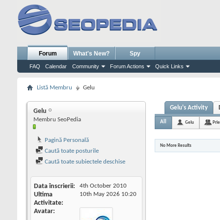
Forum
What's New?
Spy
FAQ
Calendar
Community
Forum Actions
Quick Links
Listă Membru
Gelu
Gelu's Activity
Gelu
Membru SeoPedia
All
Gelu
Prie
Pagină Personală
No More Results
Caută toate posturile
Caută toate subiectele deschise
Data înscrierii
4th October 2010
Ultima
10th May 2026
10:20
Activitate
Avatar