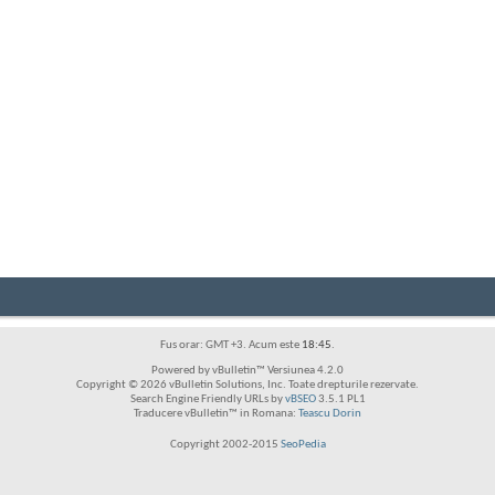
Fus orar: GMT +3. Acum este
18:45
.
Powered by vBulletin™ Versiunea 4.2.0
Copyright © 2026 vBulletin Solutions, Inc. Toate drepturile rezervate.
Search Engine Friendly URLs by
vBSEO
3.5.1 PL1
Traducere vBulletin™ in Romana:
Teascu Dorin
Copyright 2002-2015
SeoPedia