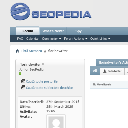
Forum
What's New?
Spy
FAQ
Calendar
Community
Forum Actions
Quick Links
Listă Membru
florindwriter
florindwriter's Act
florindwriter
Junior SeoPedia
All
florindwriter
Caută toate posturile
No More Results
Caută toate subiectele deschise
Data înscrierii
27th September 2016
Ultima
25th March 2025
19:05
Activitate
Avatar