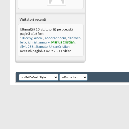
Vizitatori recenţi
Ultimul(ii) 10 vizitator(i) pe această
pagină a(u) fost:
10Teeny
,
AncaF
,
aocorannorm
,
daniweb
,
felix
,
ichristianmary
,
Marius Cristian
,
silviu256
,
Stamate
,
UrsanCristian
Această pagină a avut
2.511
vizite