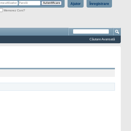
Ajutor
Înregistrare
Memorez Cont?
Căutare Avansată