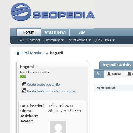
Forum
What's New?
Spy
FAQ
Calendar
Community
Forum Actions
Quick Links
Listă Membru
bogumil
bogumil's Activity
bogumil
Membru SeoPedia
All
bogumil
Caută toate posturile
No More Results
Caută toate subiectele deschise
Data înscrierii
17th April 2011
Ultima
28th July 2026
23:01
Activitate
Avatar