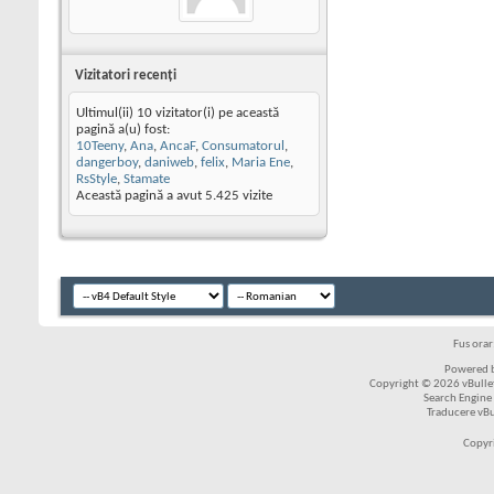
Vizitatori recenţi
Ultimul(ii) 10 vizitator(i) pe această
pagină a(u) fost:
10Teeny
,
Ana
,
AncaF
,
Consumatorul
,
dangerboy
,
daniweb
,
felix
,
Maria Ene
,
RsStyle
,
Stamate
Această pagină a avut
5.425
vizite
Fus ora
Powered b
Copyright © 2026 vBulleti
Search Engine
Traducere vB
Copyr