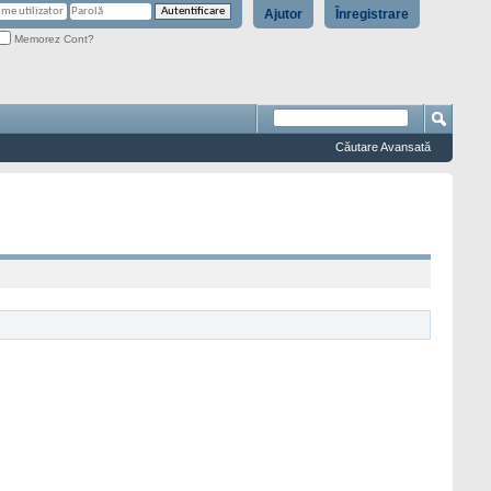
Ajutor
Înregistrare
Memorez Cont?
Căutare Avansată