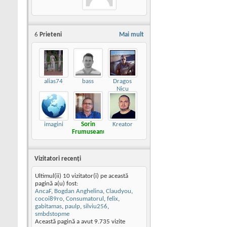
6
Prieteni
Mai mult
alias74
bass
Dragos
Nicu
imagini
Sorin
Kreator
Frumuseanu
Vizitatori recenţi
Ultimul(ii) 10 vizitator(i) pe această
pagină a(u) fost:
AncaF
,
Bogdan Anghelina
,
Claudyou
,
cocoi89ro
,
Consumatorul
,
felix
,
gabitamas
,
paulp
,
silviu256
,
smbdstopme
Această pagină a avut
9.735
vizite