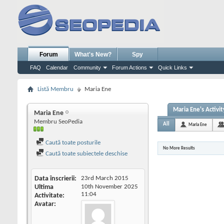
Forum
What's New?
Spy
FAQ
Calendar
Community
Forum Actions
Quick Links
Listă Membru
Maria Ene
Maria Ene's Activit
Maria Ene
Membru SeoPedia
All
Maria Ene
Caută toate posturile
No More Results
Caută toate subiectele deschise
Data înscrierii
23rd March 2015
Ultima
10th November 2025
11:04
Activitate
Avatar