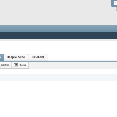
y
Despre Mine
Prieteni
Prieteni
Photos