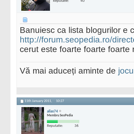
Reputatie:
40
Banuiesc ca lista blogurilor e 
http://forum.seopedia.ro/direct
cerut este foarte foarte foarte
Vă mai aduceți aminte de
jocu
11th January 2011,
10:27
alias74
Membru SeoPedia
Reputatie:
36