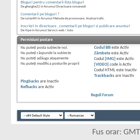
Bloguri pentru comentarii-lista bloguri
De gherghe22 în forumul Directoare romanesti
Comentarii pe bloguri ?
De iulianfill în forumul Metode de promovare, Analiza trafic.
Inscrieri in directoare , comentarii pe bloguri si publicare anunturi
De Vipe în forumul Servicii web / Jobs
Permisiuni postare
Nu puteţi
posta subiecte noi.
Codul BB
este
Activ
Nu puteţi
răspunde la subiecte
Zâmbete
este
Activ
Nu puteţi
adăuga ataşamente
Codul
[IMG]
este
Activ
Nu puteţi
modifica posturile proprii
[VIDEO]
code is
Activ
Codul HTML este
Inactiv
Trackbacks
are
Inactiv
Pingbacks
are
Inactiv
Refbacks
are
Activ
Reguli Forum
Fus orar: GM