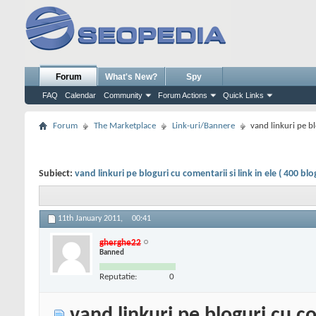
Forum
What's New?
Spy
FAQ
Calendar
Community
Forum Actions
Quick Links
Forum
The Marketplace
Link-uri/Bannere
vand linkuri pe bl
Subiect:
vand linkuri pe bloguri cu comentarii si link in ele ( 400 blo
11th January 2011,
00:41
gherghe22
Banned
Reputatie:
0
vand linkuri pe bloguri cu com