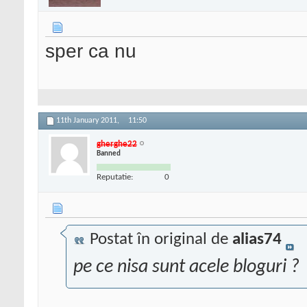
sper ca nu
11th January 2011,
11:50
gherghe22
Banned
Reputatie:
0
Postat în original de
alias74
pe ce nisa sunt acele bloguri ?