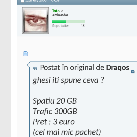
12th July 2008,
09:59
Toto
Ambasador
Reputatie:
48
Postat în original de
Draqos
ghesi iti spune ceva ?
Spatiu 20 GB
Trafic 300GB
Pret : 3 euro
(cel mai mic pachet)