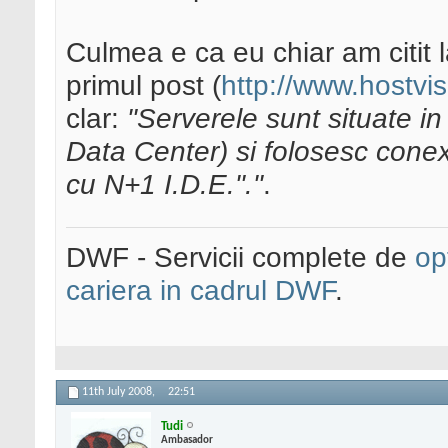
Culmea e ca eu chiar am citit 
primul post (
http://www.hostvi
clar:
"Serverele sunt situate 
Data Center) si folosesc conex
cu N+1 I.D.E."."
.
DWF - Servicii complete de
op
cariera in cadrul DWF
.
11th July 2008,
22:51
Tudi
Ambasador