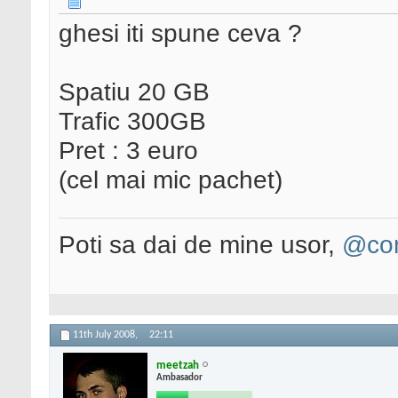
ghesi iti spune ceva ?
Spatiu 20 GB
Trafic 300GB
Pret : 3 euro
(cel mai mic pachet)
Poti sa dai de mine usor,
@con
11th July 2008,
22:11
meetzah
Ambasador