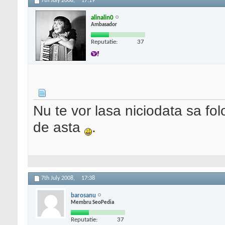
7th July 2008,
17:19
alinalin0
Ambasador
Reputatie:
37
Nu te vor lasa niciodata sa fol
de asta
.
7th July 2008,
17:38
barosanu
Membru SeoPedia
Reputatie:
37