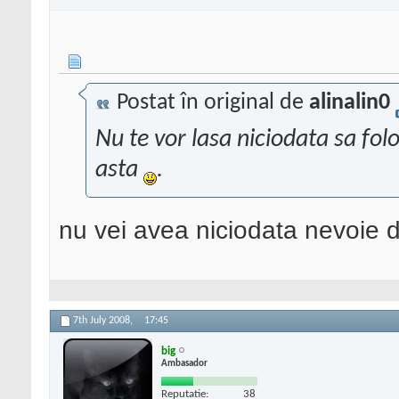
Postat în original de
alinalin0
Nu te vor lasa niciodata sa fol
asta
.
nu vei avea niciodata nevoie 
7th July 2008,
17:45
big
Ambasador
Reputatie:
38