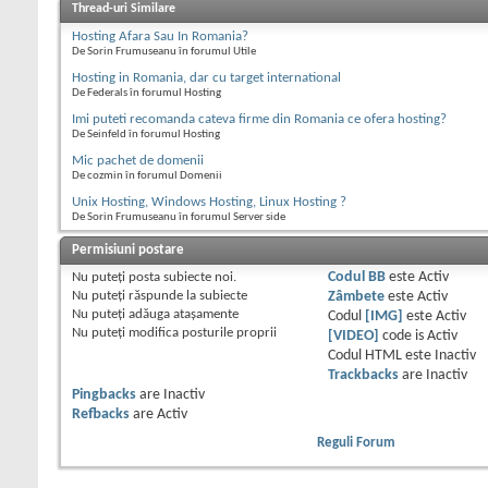
Thread-uri Similare
Hosting Afara Sau In Romania?
De Sorin Frumuseanu în forumul Utile
Hosting in Romania, dar cu target international
De Federals în forumul Hosting
Imi puteti recomanda cateva firme din Romania ce ofera hosting?
De Seinfeld în forumul Hosting
Mic pachet de domenii
De cozmin în forumul Domenii
Unix Hosting, Windows Hosting, Linux Hosting ?
De Sorin Frumuseanu în forumul Server side
Permisiuni postare
Nu puteţi
posta subiecte noi.
Codul BB
este
Activ
Nu puteţi
răspunde la subiecte
Zâmbete
este
Activ
Nu puteţi
adăuga ataşamente
Codul
[IMG]
este
Activ
Nu puteţi
modifica posturile proprii
[VIDEO]
code is
Activ
Codul HTML este
Inactiv
Trackbacks
are
Inactiv
Pingbacks
are
Inactiv
Refbacks
are
Activ
Reguli Forum