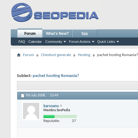
Forum
What's New?
Spy
FAQ
Calendar
Community
Forum Actions
Quick Links
Forum
Chestiuni generale
Hosting
pachet hosting Romania?
Subiect:
pachet hosting Romania?
7th July 2008,
15:49
barosanu
Membru SeoPedia
Reputatie:
37