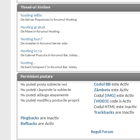
Thread-uri Similare
hosting ieftin
De Adrian Poputoaia în forumul Hosting
Hosting gratuit.
De Mave în forumul Hosting
Hosting bun?
De miealex în forumul Server side
Hosting in ro
De Gabriel Puscuta în forumul Bar, lobby...
hosting...
De bart7simpson7 în forumul Bar, lobby...
Permisiuni postare
Nu puteţi
posta subiecte noi.
Codul BB
este
Activ
Nu puteţi
răspunde la subiecte
Zâmbete
este
Activ
Nu puteţi
adăuga ataşamente
Codul
[IMG]
este
Activ
Nu puteţi
modifica posturile proprii
[VIDEO]
code is
Activ
Codul HTML este
Inactiv
Trackbacks
are
Inactiv
Pingbacks
are
Inactiv
Refbacks
are
Activ
Reguli Forum