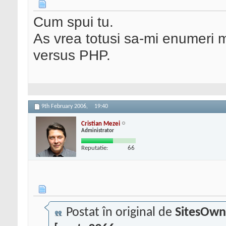
Cum spui tu.
As vrea totusi sa-mi enumeri 
versus PHP.
9th February 2006,
19:40
Cristian Mezei
Administrator
Reputatie:
66
Postat în original de
SitesOwn