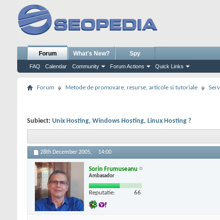
Forum
What's New?
Spy
FAQ
Calendar
Community
Forum Actions
Quick Links
Forum
Metode de promovare, resurse, articole si tutoriale
Serv
Subiect:
Unix Hosting, Windows Hosting, Linux Hosting ?
28th December 2005,
14:00
Sorin Frumuseanu
Ambasador
Reputatie:
66