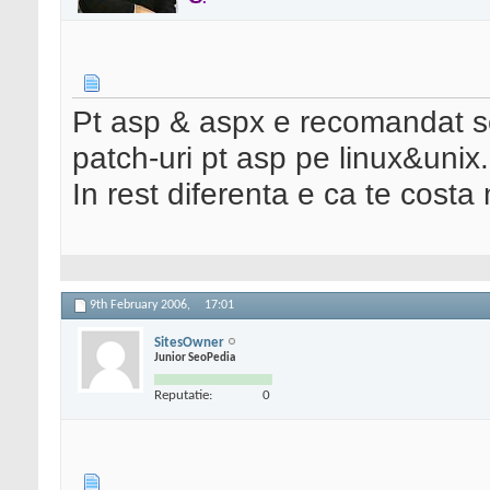
Pt asp & aspx e recomandat s
patch-uri pt asp pe linux&unix.
In rest diferenta e ca te costa
9th February 2006,
17:01
SitesOwner
Junior SeoPedia
Reputatie:
0