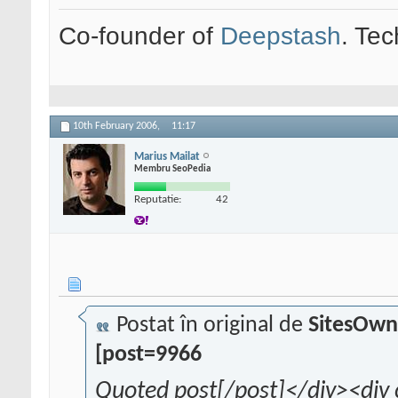
Co-founder of
Deepstash
. Tec
10th February 2006,
11:17
Marius Mailat
Membru SeoPedia
Reputatie:
42
Postat în original de
SitesOwn
[post=9966
Quoted post[/post]</div><div 