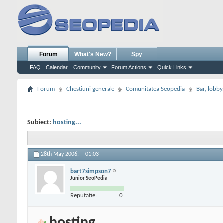
Forum
What's New?
Spy
FAQ
Calendar
Community
Forum Actions
Quick Links
Forum
Chestiuni generale
Comunitatea Seopedia
Bar, lobby.
Subiect:
hosting...
28th May 2006,
01:03
bart7simpson7
Junior SeoPedia
Reputatie:
0
hosting...