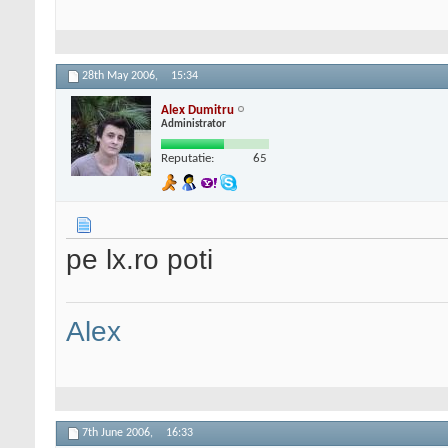
28th May 2006,
15:34
Alex Dumitru
Administrator
Reputatie:
65
pe lx.ro poti
Alex
7th June 2006,
16:33