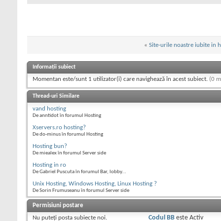
«
Site-urile noastre iubite in h
Informații subiect
Momentan este/sunt 1 utilizator(i) care navighează în acest subiect.
(0 m
Thread-uri Similare
vand hosting
De anntidot în forumul Hosting
Xservers.ro hosting?
De do-minus în forumul Hosting
Hosting bun?
De miealex în forumul Server side
Hosting in ro
De Gabriel Puscuta în forumul Bar, lobby...
Unix Hosting, Windows Hosting, Linux Hosting ?
De Sorin Frumuseanu în forumul Server side
Permisiuni postare
Nu puteţi
posta subiecte noi.
Codul BB
este
Activ