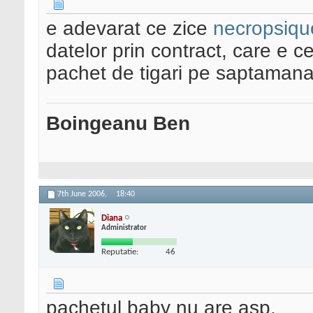
e adevarat ce zice
necropsiqu
datelor prin contract, care e c
pachet de tigari pe saptamana 
Boingeanu Ben
7th June 2006,
18:40
Diana
Administrator
Reputatie:
46
pachetul baby nu are asp.