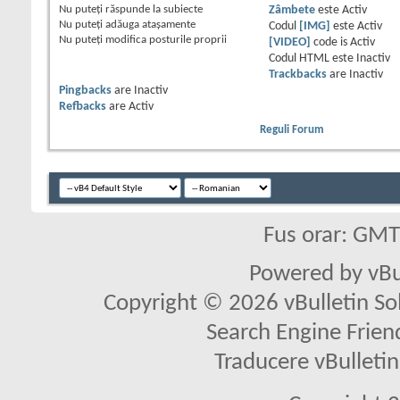
Nu puteţi
răspunde la subiecte
Zâmbete
este
Activ
Nu puteţi
adăuga ataşamente
Codul
[IMG]
este
Activ
Nu puteţi
modifica posturile proprii
[VIDEO]
code is
Activ
Codul HTML este
Inactiv
Trackbacks
are
Inactiv
Pingbacks
are
Inactiv
Refbacks
are
Activ
Reguli Forum
Fus orar: GM
Powered by vBu
Copyright © 2026 vBulletin Solu
Search Engine Frien
Traducere vBullet