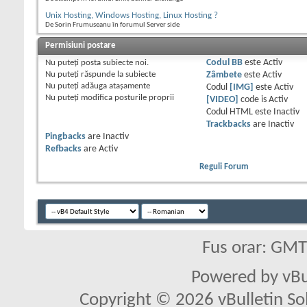
Unix Hosting, Windows Hosting, Linux Hosting ?
De Sorin Frumuseanu în forumul Server side
Permisiuni postare
Nu puteţi
posta subiecte noi.
Codul BB
este
Activ
Nu puteţi
răspunde la subiecte
Zâmbete
este
Activ
Nu puteţi
adăuga ataşamente
Codul
[IMG]
este
Activ
Nu puteţi
modifica posturile proprii
[VIDEO]
code is
Activ
Codul HTML este
Inactiv
Trackbacks
are
Inactiv
Pingbacks
are
Inactiv
Refbacks
are
Activ
Reguli Forum
Fus orar: GM
Powered by vBu
Copyright © 2026 vBulletin Solu