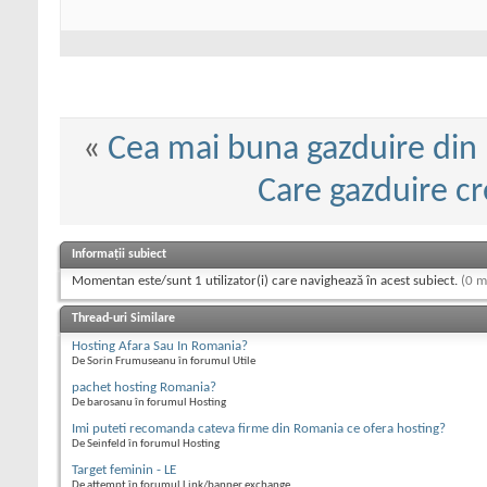
«
Cea mai buna gazduire din
Care gazduire cr
Informații subiect
Momentan este/sunt 1 utilizator(i) care navighează în acest subiect.
(0 m
Thread-uri Similare
Hosting Afara Sau In Romania?
De Sorin Frumuseanu în forumul Utile
pachet hosting Romania?
De barosanu în forumul Hosting
Imi puteti recomanda cateva firme din Romania ce ofera hosting?
De Seinfeld în forumul Hosting
Target feminin - LE
De attempt în forumul Link/banner exchange