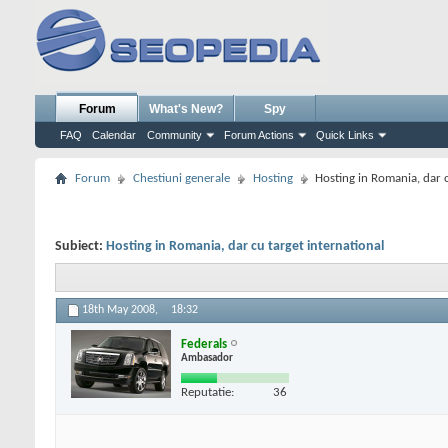
Forum
What's New?
Spy
FAQ
Calendar
Community
Forum Actions
Quick Links
Forum
Chestiuni generale
Hosting
Hosting in Romania, dar c
Subiect:
Hosting in Romania, dar cu target international
18th May 2008,
18:32
Federals
Ambasador
Reputatie:
36