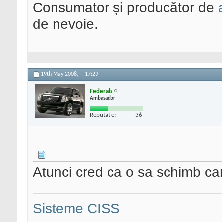
Consumator și producător de
de nevoie.
19th May 2008,
17:29
Federals
Ambasador
Reputatie:
36
Atunci cred ca o sa schimb ca
Sisteme CISS