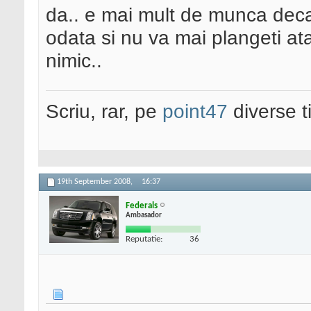
da.. e mai mult de munca decat
odata si nu va mai plangeti at
nimic..
Scriu, rar, pe
point47
diverse t
19th September 2008,
16:37
Federals
Ambasador
Reputatie:
36