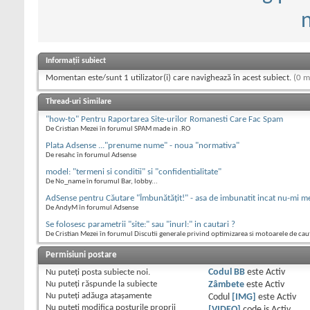
n
Informații subiect
Momentan este/sunt 1 utilizator(i) care navighează în acest subiect.
(0 m
Thread-uri Similare
"how-to" Pentru Raportarea Site-urilor Romanesti Care Fac Spam
De Cristian Mezei în forumul SPAM made in .RO
Plata Adsense ..."prenume nume" - noua "normativa"
De resahc în forumul Adsense
model: "termeni si conditii" si "confidentialitate"
De No_name în forumul Bar, lobby...
AdSense pentru Căutare "Îmbunătăţit!" - asa de imbunatit incat nu-mi m
De AndyM în forumul Adsense
Se folosesc parametrii "site:" sau "inurl:" in cautari ?
De Cristian Mezei în forumul Discutii generale privind optimizarea si motoarele de cau
Permisiuni postare
Nu puteţi
posta subiecte noi.
Codul BB
este
Activ
Nu puteţi
răspunde la subiecte
Zâmbete
este
Activ
Nu puteţi
adăuga ataşamente
Codul
[IMG]
este
Activ
Nu puteţi
modifica posturile proprii
[VIDEO]
code is
Activ