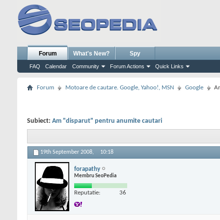
Forum
What's New?
Spy
FAQ
Calendar
Community
Forum Actions
Quick Links
Forum
Motoare de cautare. Google, Yahoo!, MSN
Google
Am
Subiect:
Am "disparut" pentru anumite cautari
19th September 2008,
10:18
forapathy
Membru SeoPedia
Reputatie:
36