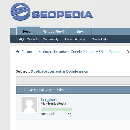
Forum
What's New?
Spy
FAQ
Calendar
Community
Forum Actions
Quick Links
Forum
Motoare de cautare. Google, Yahoo!, MSN
Google
Du
Subiect:
Duplicate content si Google news
3rd September 2007,
08:30
Seo_clean
Membru SeoPedia
Reputatie:
36