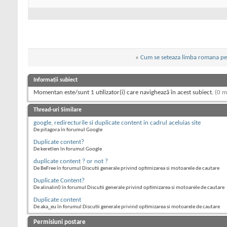
«
Cum se seteaza limba romana p
Informații subiect
Momentan este/sunt 1 utilizator(i) care navighează în acest subiect.
(0 m
Thread-uri Similare
google, redirecturile si duplicate content in cadrul aceluias site
De pitagora în forumul Google
Duplicate content?
De keretlen în forumul Google
duplicate content ? or not ?
De BeFree în forumul Discutii generale privind optimizarea si motoarele de cautare
Duplicate Content?
De alinalin0 în forumul Discutii generale privind optimizarea si motoarele de cautare
Duplicate content
De aka_eu în forumul Discutii generale privind optimizarea si motoarele de cautare
Permisiuni postare