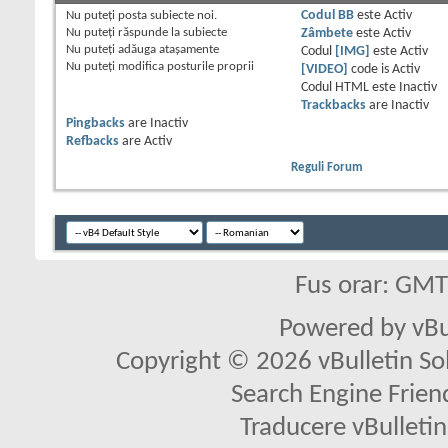
Nu puteţi
posta subiecte noi.
Codul BB
este
Activ
Nu puteţi
răspunde la subiecte
Zâmbete
este
Activ
Nu puteţi
adăuga ataşamente
Codul
[IMG]
este
Activ
Nu puteţi
modifica posturile proprii
[VIDEO]
code is
Activ
Codul HTML este
Inactiv
Trackbacks
are
Inactiv
Pingbacks
are
Inactiv
Refbacks
are
Activ
Reguli Forum
Fus orar: GM
Powered by vBu
Copyright © 2026 vBulletin Solu
Search Engine Frien
Traducere vBullet