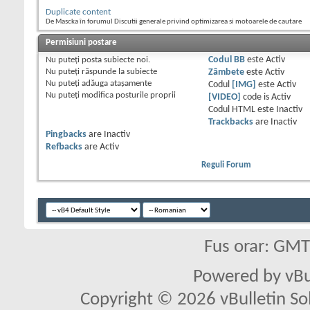
Duplicate content
De Mascka în forumul Discutii generale privind optimizarea si motoarele de cautare
Permisiuni postare
Nu puteţi
posta subiecte noi.
Codul BB
este
Activ
Nu puteţi
răspunde la subiecte
Zâmbete
este
Activ
Nu puteţi
adăuga ataşamente
Codul
[IMG]
este
Activ
Nu puteţi
modifica posturile proprii
[VIDEO]
code is
Activ
Codul HTML este
Inactiv
Trackbacks
are
Inactiv
Pingbacks
are
Inactiv
Refbacks
are
Activ
Reguli Forum
Fus orar: GM
Powered by vBu
Copyright © 2026 vBulletin Solu