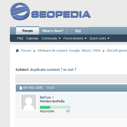
Forum
What's New?
Spy
FAQ
Calendar
Community
Forum Actions
Quick Links
Forum
Motoare de cautare. Google, Yahoo!, MSN
Discutii gene
Subiect:
duplicate content ? or not ?
6th May 2008,
01:01
BeFree
Membru SeoPedia
Reputatie:
37