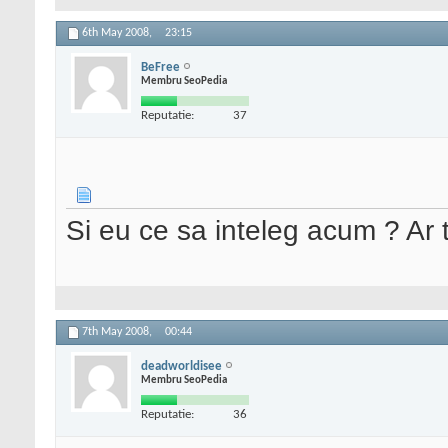
6th May 2008,
23:15
BeFree
Membru SeoPedia
Reputatie:
37
Si eu ce sa inteleg acum ? Ar 
7th May 2008,
00:44
deadworldisee
Membru SeoPedia
Reputatie:
36