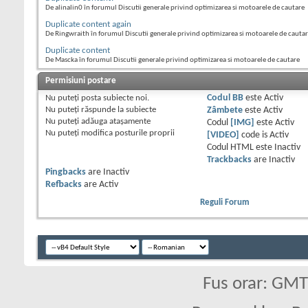
De alinalin0 în forumul Discutii generale privind optimizarea si motoarele de cautare
Duplicate content again
De Ringwraith în forumul Discutii generale privind optimizarea si motoarele de cauta
Duplicate content
De Mascka în forumul Discutii generale privind optimizarea si motoarele de cautare
Permisiuni postare
Nu puteţi
posta subiecte noi.
Codul BB
este
Activ
Nu puteţi
răspunde la subiecte
Zâmbete
este
Activ
Nu puteţi
adăuga ataşamente
Codul
[IMG]
este
Activ
Nu puteţi
modifica posturile proprii
[VIDEO]
code is
Activ
Codul HTML este
Inactiv
Trackbacks
are
Inactiv
Pingbacks
are
Inactiv
Refbacks
are
Activ
Reguli Forum
Fus orar: GM