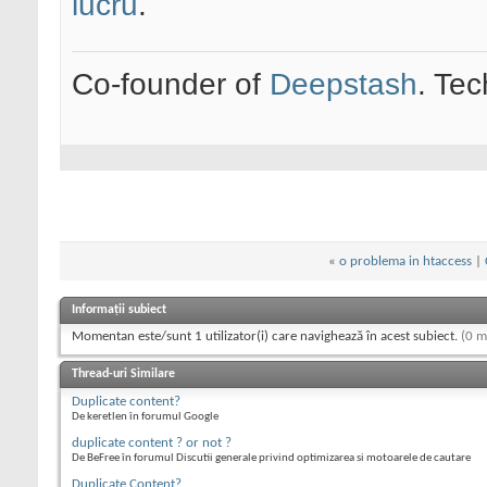
lucru
.
Co-founder of
Deepstash
. Tec
«
o problema in htaccess
|
Informații subiect
Momentan este/sunt 1 utilizator(i) care navighează în acest subiect.
(0 m
Thread-uri Similare
Duplicate content?
De keretlen în forumul Google
duplicate content ? or not ?
De BeFree în forumul Discutii generale privind optimizarea si motoarele de cautare
Duplicate Content?