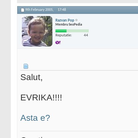
9th February 2005,
17:48
Razvan Pop
Membru SeoPedia
Reputatie:
44
Salut,
EVRIKA!!!!
Asta e?