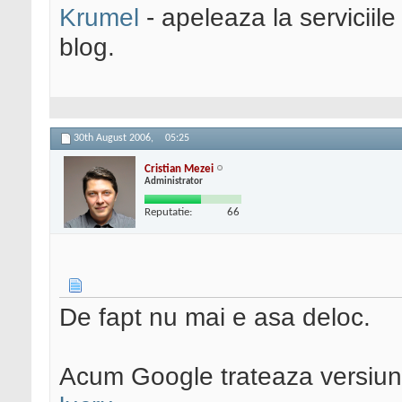
Krumel
- apeleaza la serviciile
blog.
30th August 2006,
05:25
Cristian Mezei
Administrator
Reputatie:
66
De fapt nu mai e asa deloc.
Acum Google trateaza versiun