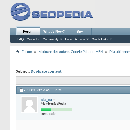
Forum
What's New?
Spy
FAQ
Calendar
Community
Forum Actions
Quick Links
Forum
Motoare de cautare. Google, Yahoo!, MSN
Discutii gene
Subiect:
Duplicate content
7th February 2005,
14:50
aka_eu
Membru SeoPedia
Reputatie:
41