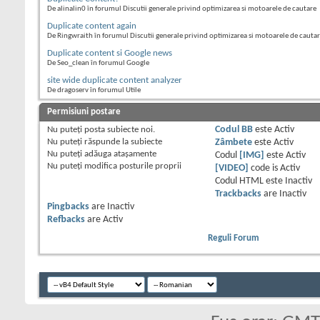
De alinalin0 în forumul Discutii generale privind optimizarea si motoarele de cautare
Duplicate content again
De Ringwraith în forumul Discutii generale privind optimizarea si motoarele de cauta
Duplicate content si Google news
De Seo_clean în forumul Google
site wide duplicate content analyzer
De dragoserv în forumul Utile
Permisiuni postare
Nu puteţi
posta subiecte noi.
Codul BB
este
Activ
Nu puteţi
răspunde la subiecte
Zâmbete
este
Activ
Nu puteţi
adăuga ataşamente
Codul
[IMG]
este
Activ
Nu puteţi
modifica posturile proprii
[VIDEO]
code is
Activ
Codul HTML este
Inactiv
Trackbacks
are
Inactiv
Pingbacks
are
Inactiv
Refbacks
are
Activ
Reguli Forum