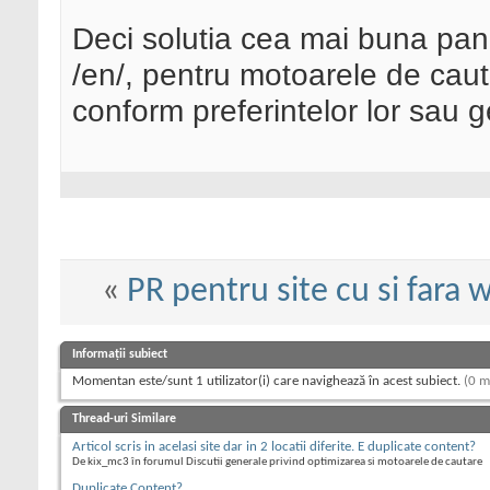
Deci solutia cea mai buna pan
/en/, pentru motoarele de cautar
conform preferintelor lor sau g
«
PR pentru site cu si fara
Informații subiect
Momentan este/sunt 1 utilizator(i) care navighează în acest subiect.
(0 m
Thread-uri Similare
Articol scris in acelasi site dar in 2 locatii diferite. E duplicate content?
De kix_mc3 în forumul Discutii generale privind optimizarea si motoarele de cautare
Duplicate Content?