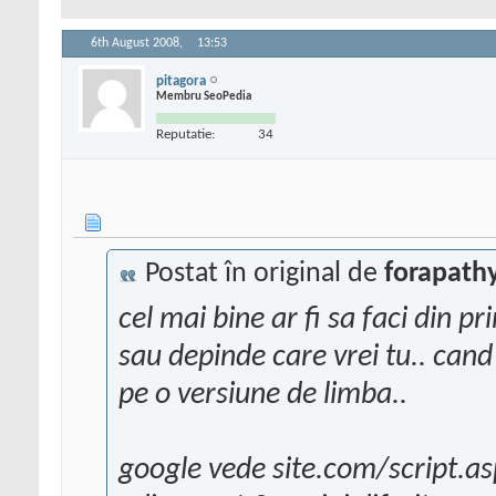
6th August 2008,
13:53
pitagora
Membru SeoPedia
Reputatie:
34
Postat în original de
forapath
cel mai bine ar fi sa faci din p
sau depinde care vrei tu.. cand 
pe o versiune de limba..
google vede site.com/script.asp