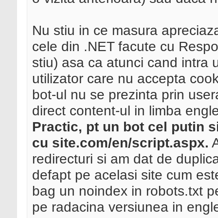
Nu stiu in ce masura apreciaza
cele din .NET facute cu Respo
stiu) asa ca atunci cand intra 
utilizator care nu accepta coo
bot-ul nu se prezinta prin user
direct content-ul in limba engl
Practic, pt un bot cel putin 
cu site.com/en/script.aspx.
A
redirecturi si am dat de dupli
defapt pe acelasi site cum est
bag un noindex in robots.txt 
pe radacina versiunea in engl