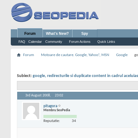
Forum
What's New?
Spy
FAQ
Calendar
Community
Forum Actions
Quick Links
Forum
Motoare de cautare. Google, Yahoo!, MSN
Google
go
Subiect:
google, redirecturile si duplicate content in cadrul aceluias
3rd August 2008,
23:02
pitagora
Membru SeoPedia
Reputatie:
34