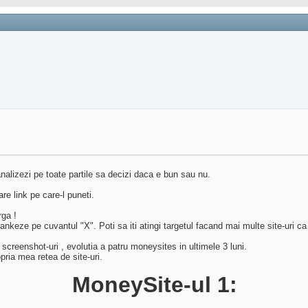
nalizezi pe toate partile sa decizi daca e bun sau nu.
re link pe care-l puneti.
rga !
nkeze pe cuvantul "X". Poti sa iti atingi targetul facand mai multe site-uri ca
screenshot-uri , evolutia a patru moneysites in ultimele 3 luni.
pria mea retea de site-uri.
MoneySite-ul 1: