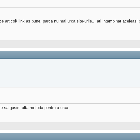
ce articol/ link as pune, parca nu mai urca site-urile... ati intampinat aceleas
uie sa gasim alta metoda pentru a urca..