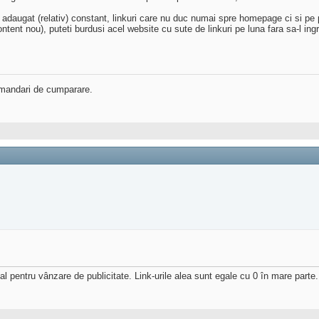
augat (relativ) constant, linkuri care nu duc numai spre homepage ci si pe pagi
ntent nou), puteti burdusi acel website cu sute de linkuri pe luna fara sa-l ingr
ecomandari de cumparare.
ial pentru vânzare de publicitate. Link-urile alea sunt egale cu 0 în mare parte.