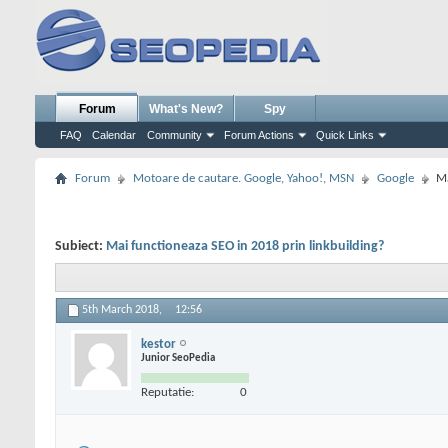
Forum
What's New?
Spy
FAQ
Calendar
Community
Forum Actions
Quick Links
Forum
Motoare de cautare. Google, Yahoo!, MSN
Google
Ma
Subiect:
Mai functioneaza SEO in 2018 prin linkbuilding?
5th March 2018,
12:56
kestor
Junior SeoPedia
Reputatie:
0