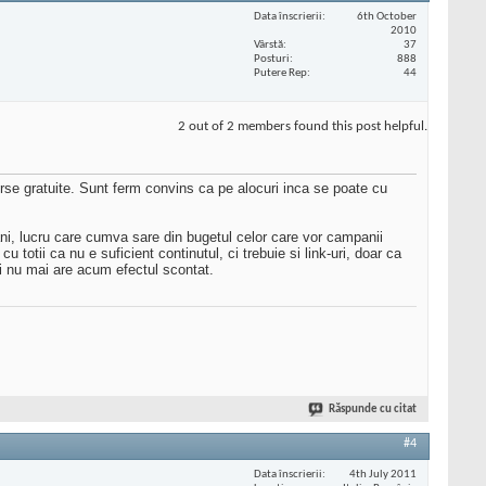
Data înscrierii
6th October
2010
Vârstă
37
Posturi
888
Putere Rep
44
2 out of 2 members found this post helpful.
se gratuite. Sunt ferm convins ca pe alocuri inca se poate cu
ani, lucru care cumva sare din bugetul celor care vor campanii
otii ca nu e suficient continutul, ci trebuie si link-uri, doar ca
ni nu mai are acum efectul scontat.
Răspunde cu citat
#4
Data înscrierii
4th July 2011