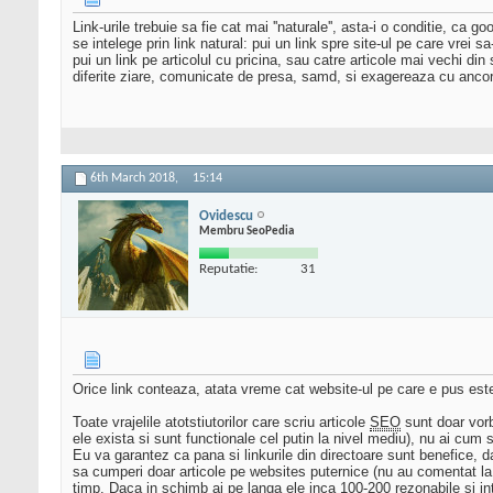
Link-urile trebuie sa fie cat mai ''naturale'', asta-i o conditie, ca
se intelege prin link natural: pui un link spre site-ul pe care vrei s
pui un link pe articolul cu pricina, sau catre articole mai vechi din 
diferite ziare, comunicate de presa, samd, si exagereaza cu ancore
6th March 2018,
15:14
Ovidescu
Membru SeoPedia
Reputatie:
31
Orice link conteaza, atata vreme cat website-ul pe care e pus est
Toate vrajelile atotstiutorilor care scriu articole
SEO
sunt doar vorbe
ele exista si sunt functionale cel putin la nivel mediu), nu ai cum 
Eu va garantez ca pana si linkurile din directoare sunt benefice, d
sa cumperi doar articole pe websites puternice (nu au comentat la 
timp. Daca in schimb ai pe langa ele inca 100-200 rezonabile si int