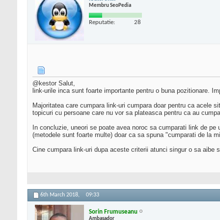
Membru SeoPedia
Reputatie:
28
@kestor Salut,
link-urile inca sunt foarte importante pentru o buna pozitionare. Im
Majoritatea care cumpara link-uri cumpara doar pentru ca acele sit
topicuri cu persoane care nu vor sa plateasca pentru ca au cumpara
In concluzie, uneori se poate avea noroc sa cumparati link de pe un 
(metodele sunt foarte multe) doar ca sa spuna "cumparati de la m
Cine cumpara link-uri dupa aceste criterii atunci singur o sa aibe s
6th March 2018,
09:33
Sorin Frumuseanu
Ambasador