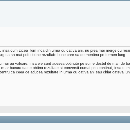
, insa cum zicea Tom inca din urma cu cativa ani, nu prea mai merge cu resur
hirurg ca sa mai poti obtine rezultate bune care sa se mentina pe termen lung.
e nu mai au valoare, insa ele sunt adesea obtinute pe sume destul de mari de b
r bucura sa se obtina rezultate si conversii numai prin continut, insa stim cu t
, pentru ca ceea ce aducea rezultate in urma cu cativa ani sau chiar cateva lu