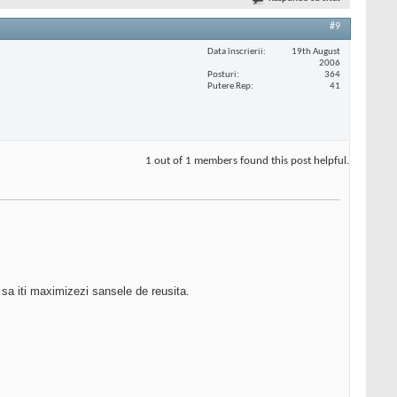
#9
Data înscrierii
19th August
2006
Posturi
364
Putere Rep
41
1 out of 1 members found this post helpful.
 sa iti maximizezi sansele de reusita.