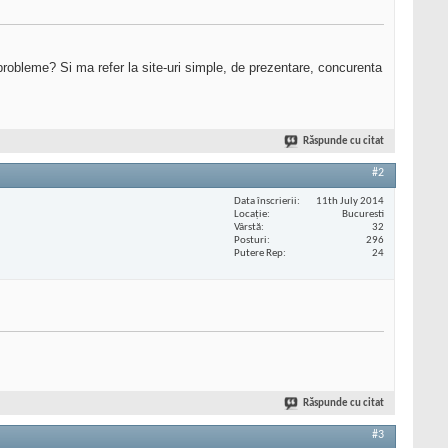
i probleme? Si ma refer la site-uri simple, de prezentare, concurenta
Răspunde cu citat
#2
Data înscrierii
11th July 2014
Locaţie
Bucuresti
Vârstă
32
Posturi
296
Putere Rep
24
Răspunde cu citat
#3