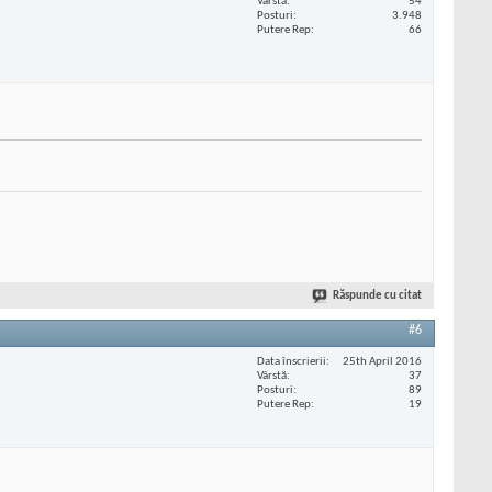
Vârstă
54
Posturi
3.948
Putere Rep
66
Răspunde cu citat
#6
Data înscrierii
25th April 2016
Vârstă
37
Posturi
89
Putere Rep
19