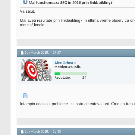
Mai functioneaza SEO in 2018 prin linkbuilding?
Va salut,
Mai aveti rezultate prin linkbuilding? In ultima vreme observ ca ori
redusa/ locala.
5th March 2018,
17:57
Alex Ochea
Membru SeoPedia
Reputatie:
24
Intampin aceleasi probleme...si asta de cateva luni. Cred ca treb
5th March 2018,
18:35