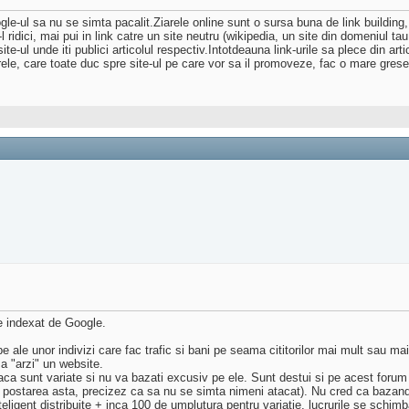
 google-ul sa nu se simta pacalit.Ziarele online sunt o sursa buna de link buildi
a-l ridici, mai pui in link catre un site neutru (wikipedia, un site din domeniul t
site-ul unde iti publici articolul respectiv.Intotdeauna link-urile sa plece din ar
le, care toate duc spre site-ul pe care vor sa il promoveze, fac o mare greseal
e indexat de Google.
 ale unor indivizi care fac trafic si bani pe seama cititorilor mai mult sau mai 
sa "arzi" un website.
aca sunt variate si nu va bazati excusiv pe ele. Sunt destui si pe acest forum 
postarea asta, precizez ca sa nu se simta nimeni atacat). Nu cred ca bazandu-
eligent distribuite + inca 100 de umplutura pentru variatie, lucrurile se schimb