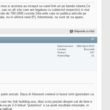
ng, insa si acestea au inceput sa vand link-uri pe banda rulanta.Ce
au, sau un alt site care are legatura cu subiectul respectiv) si mai
ticole de 700-1000 cuvinte.Site-urile care isi publica articole pe
a, nu in ultimul rand (P), Advertorial, nu sunt ok sa apara..
Răspunde cu citat
#7
Data înscrierii
28th April 2013
Locaţie
Bucuresti
Posturi
297
Putere Rep
31
putin avizati. Daca iti folosesti creierul si bunul simt (postulam ca
care fac link building asa, desi scriu postari despre cat de bine e
va pe 2-3 linkuri "puternice" o sa aveti rezultate minunate, in
a radical.