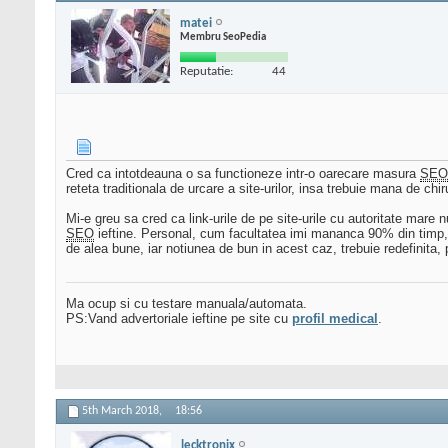
matei
Membru SeoPedia
Reputatie:
44
Cred ca intotdeauna o sa functioneze intr-o oarecare masura
SEO
reteta traditionala de urcare a site-urilor, insa trebuie mana de c
Mi-e greu sa cred ca link-urile de pe site-urile cu autoritate mar
SEO
ieftine. Personal, cum facultatea imi mananca 90% din timp, m-a
de alea bune, iar notiunea de bun in acest caz, trebuie redefinita
Ma ocup si cu testare manuala/automata.
PS:Vand advertoriale ieftine pe site cu
profil medical
.
5th March 2018,
18:56
lecktronix