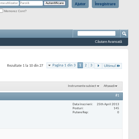
Ajutor
Înregistrare
Memorez Cont?
Căutare Avansată
Pagina 1 din 3
1
2
3
Rezultate 1 la 10 din 27
Ultimul
Instrumente subiect
Afișează
#1
Data înscrierii
25th April 2013
Posturi
145
Putere Rep
0