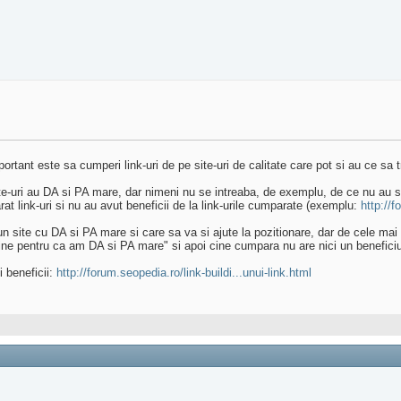
portant este sa cumperi link-uri de pe site-uri de calitate care pot si au ce sa
e-uri au DA si PA mare, dar nimeni nu se intreaba, de exemplu, de ce nu au si 
t link-uri si nu au avut beneficii de la link-urile cumparate (exemplu:
http://
site cu DA si PA mare si care sa va si ajute la pozitionare, dar de cele mai mu
ine pentru ca am DA si PA mare" si apoi cine cumpara nu are nici un benefici
i beneficii:
http://forum.seopedia.ro/link-buildi...unui-link.html