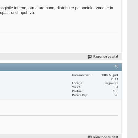
nile interne, structura buna, distribuire pe sociale, variatie in
opati, ci dimpotriva.
Răspunde cu citat
#8
Data înscrierii
13th August
2011
Locaţie
Targoviste
Vârstă
34
Posturi
183
Putere Rep
28
Răspunde cu citat