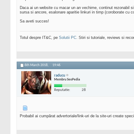
Daca ai un website cu macar un an vechime, continut rezonabil si ad
sursa si ancore, esalonare aparitie linkuri in timp (coroborate cu co
Sa aveti succes!
Totul despre IT&C, pe
Solutii PC
. Stiri si tutoriale, reviews si r
6th March 2018,
19:46
raducu
Membru SeoPedia
Reputatie:
28
Probabil ai cumpărat advertoriale/link-uri de la site-uri create spec