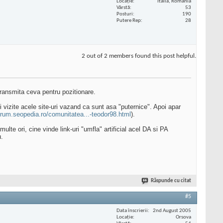
Locaţie
Italia, România
Vârstă
53
Posturi
190
Putere Rep
28
2 out of 2 members found this post helpful.
 transmita ceva pentru pozitionare.
vizite acele site-uri vazand ca sunt asa "puternice". Apoi apar
forum.seopedia.ro/comunitatea...-teodor98.html
).
lte ori, cine vinde link-uri "umfla" artificial acel DA si PA
u.
Răspunde cu citat
#5
Data înscrierii
2nd August 2005
Locaţie
Orsova