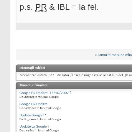
p.s.
PR
& IBL = la fel.
«
Lamuriti-ma si pe mine
Informații subiect
Momentan este/sunt 1 utilizator(i) care navighează în acest subiect.
(0 m
Thread-uri Similare
Google PR Update -13/10/2007 ?
De Sharkyx în forumul Google
Google PR Update
De dar3devil în forumul Google
Update Google??
De No_name în forumul Google
Update La Google ?
De dary5ro în forumul Google