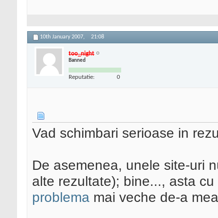
10th January 2007,
21:08
too_night
Banned
Reputatie:
0
Vad schimbari serioase in rez
De asemenea, unele site-uri n
alte rezultate); bine..., asta c
problema
mai veche de-a me