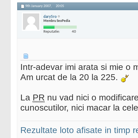
9th January 2007,
20:05
dary5ro
Membru SeoPedia
Reputatie:
40
Intr-adevar imi arata si mie o m
Am urcat de la 20 la 225.
La
PR
nu vad nici o modificare
cunoscutilor, nici macar la cel
Rezultate loto afisate in timp r