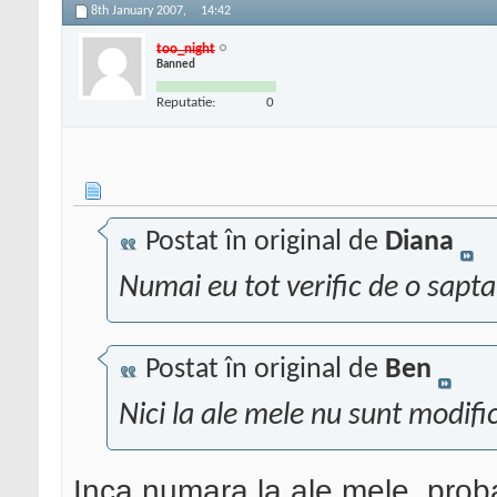
8th January 2007,
14:42
too_night
Banned
Reputatie:
0
Postat în original de
Diana
Numai eu tot verific de o sapt
Postat în original de
Ben
Nici la ale mele nu sunt modifi
Inca numara la ale mele, proba