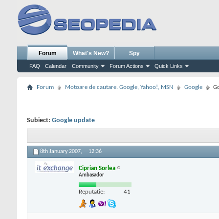
Forum
What's New?
Spy
FAQ
Calendar
Community
Forum Actions
Quick Links
Forum
Motoare de cautare. Google, Yahoo!, MSN
Google
Go
Subiect:
Google update
8th January 2007,
12:36
Ciprian Sorlea
Ambasador
Reputatie:
41