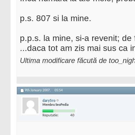
p.s. 807 si la mine.
p.p.s. la mine, si-a revenit; de
...daca tot am zis mai sus ca 
Ultima modificare făcută de too_nig
9th January 2007,
05:54
dary5ro
Membru SeoPedia
Reputatie:
40