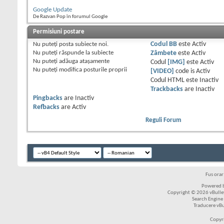
Google Update
De Razvan Pop în forumul Google
Permisiuni postare
Nu puteţi
posta subiecte noi.
Codul BB
este
Activ
Nu puteţi
răspunde la subiecte
Zâmbete
este
Activ
Nu puteţi
adăuga ataşamente
Codul
[IMG]
este
Activ
Nu puteţi
modifica posturile proprii
[VIDEO]
code is
Activ
Codul HTML este
Inactiv
Trackbacks
are
Inactiv
Pingbacks
are
Inactiv
Refbacks
are
Activ
Reguli Forum
Fus ora
Powered b
Copyright © 2026 vBulleti
Search Engine
Traducere vB
Copyr