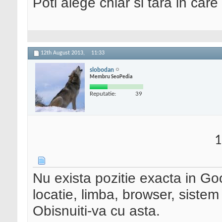
Poti alege chiar si tara in care
12th August 2013,
11:33
slobodan
Membru SeoPedia
Reputatie:
39
1
Nu exista pozitie exacta in Goo
locatie, limba, browser, siste
Obisnuiti-va cu asta.