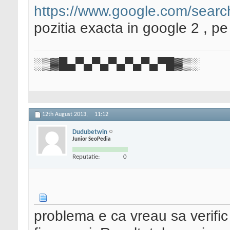
https://www.google.com/sear
pozitia exacta in google 2 , pe
░▒▓█▄▀▄▀▄▀▄▀▄▀▄▀█▓▒░
12th August 2013,
11:12
Dudubetwin
Junior SeoPedia
Reputatie:
0
problema e ca vreau sa verific 