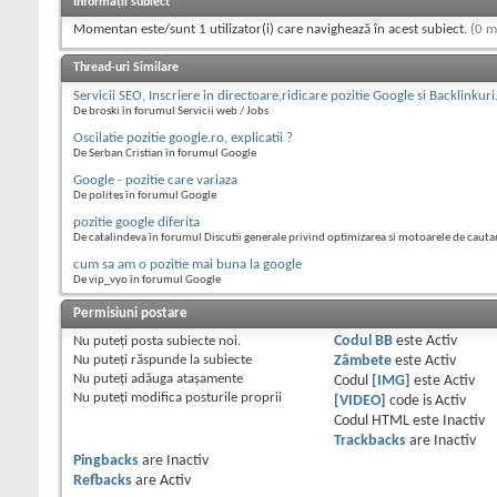
Informații subiect
Momentan este/sunt 1 utilizator(i) care navighează în acest subiect.
(0 m
Thread-uri Similare
Servicii SEO, Inscriere in directoare,ridicare pozitie Google si Backlinkuri
De broski în forumul Servicii web / Jobs
Oscilatie pozitie google.ro, explicatii ?
De Serban Cristian în forumul Google
Google - pozitie care variaza
De polites în forumul Google
pozitie google diferita
De catalindeva în forumul Discutii generale privind optimizarea si motoarele de cauta
cum sa am o pozitie mai buna la google
De vip_vyo în forumul Google
Permisiuni postare
Nu puteţi
posta subiecte noi.
Codul BB
este
Activ
Nu puteţi
răspunde la subiecte
Zâmbete
este
Activ
Nu puteţi
adăuga ataşamente
Codul
[IMG]
este
Activ
Nu puteţi
modifica posturile proprii
[VIDEO]
code is
Activ
Codul HTML este
Inactiv
Trackbacks
are
Inactiv
Pingbacks
are
Inactiv
Refbacks
are
Activ