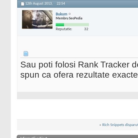
12th August 2013,
22:54
Bukum
Membru SeoPedia
Reputatie:
32
Sau poti folosi Rank Tracker de
spun ca ofera rezultate exacte
«
Rich Snippets disparu