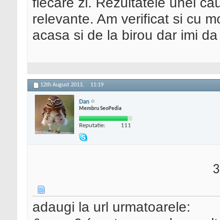
fiecare zi. Rezultatele unei c
relevante. Am verificat si cu 
acasa si de la birou dar imi da 
12th August 2013,
11:19
Dan
Membru SeoPedia
Reputatie:
111
3
adaugi la url urmatoarele: