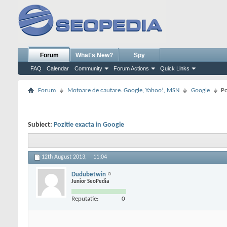
Forum
What's New?
Spy
FAQ
Calendar
Community
Forum Actions
Quick Links
Forum
Motoare de cautare. Google, Yahoo!, MSN
Google
Po
Subiect:
Pozitie exacta in Google
12th August 2013,
11:04
Dudubetwin
Junior SeoPedia
Reputatie:
0