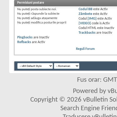
Permisiuni postare
Nu puteţi
posta subiecte noi.
Codul BB
este
Activ
Nu puteţi
răspunde la subiecte
Zâmbete
este
Activ
Nu puteţi
adăuga ataşamente
Codul
[IMG]
este
Activ
Nu puteţi
modifica posturile proprii
[VIDEO]
code is
Activ
Codul HTML este
Inactiv
Trackbacks
are
Inactiv
Pingbacks
are
Inactiv
Refbacks
are
Activ
Reguli Forum
Fus orar: GM
Powered by vBu
Copyright © 2026 vBulletin Solu
Search Engine Frien