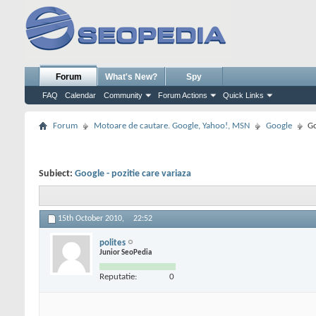
Forum
What's New?
Spy
FAQ
Calendar
Community
Forum Actions
Quick Links
Forum
Motoare de cautare. Google, Yahoo!, MSN
Google
Go
Subiect:
Google - pozitie care variaza
15th October 2010,
22:52
polites
Junior SeoPedia
Reputatie:
0