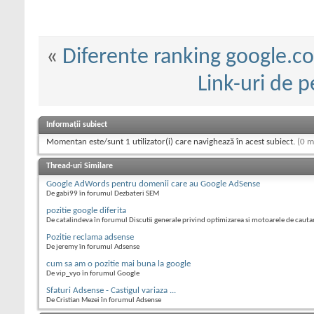
«
Diferente ranking google.co
Link-uri de p
Informații subiect
Momentan este/sunt 1 utilizator(i) care navighează în acest subiect.
(0 m
Thread-uri Similare
Google AdWords pentru domenii care au Google AdSense
De gabi99 în forumul Dezbateri SEM
pozitie google diferita
De catalindeva în forumul Discutii generale privind optimizarea si motoarele de cauta
Pozitie reclama adsense
De jeremy în forumul Adsense
cum sa am o pozitie mai buna la google
De vip_vyo în forumul Google
Sfaturi Adsense - Castigul variaza ...
De Cristian Mezei în forumul Adsense