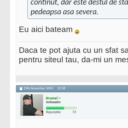
continut, dar este destul de st
pedeapsa asa severa.
Eu aici bateam
Daca te pot ajuta cu un sfat s
pentru siteul tau, da-mi un me
19th November 2009,
22:58
Krumel
Ambasador
Reputatie:
72