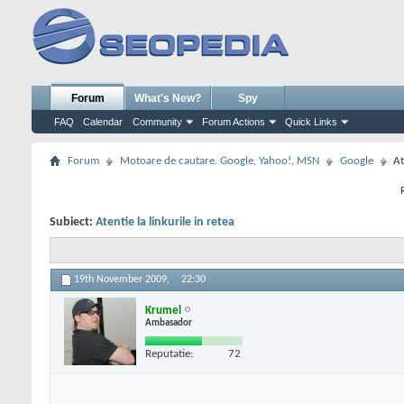
Forum
What's New?
Spy
FAQ
Calendar
Community
Forum Actions
Quick Links
Forum
Motoare de cautare. Google, Yahoo!, MSN
Google
At
Subiect:
Atentie la linkurile in retea
19th November 2009,
22:30
Krumel
Ambasador
Reputatie:
72