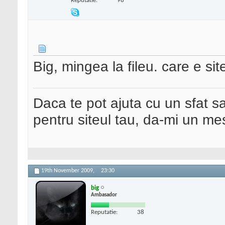
Reputatie:
98
Big, mingea la fileu. care e si
Daca te pot ajuta cu un sfat s
pentru siteul tau, da-mi un me
19th November 2009,
23:30
big
Ambasador
Reputatie:
38