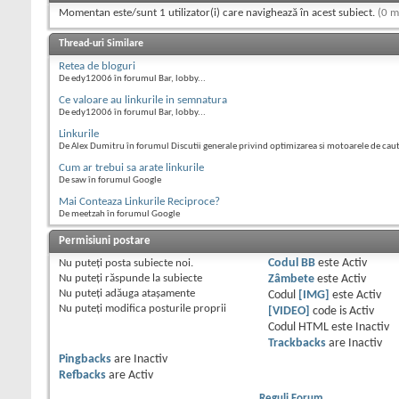
Momentan este/sunt 1 utilizator(i) care navighează în acest subiect.
(0 m
Thread-uri Similare
Retea de bloguri
De edy12006 în forumul Bar, lobby...
Ce valoare au linkurile in semnatura
De edy12006 în forumul Bar, lobby...
Linkurile
De Alex Dumitru în forumul Discutii generale privind optimizarea si motoarele de cau
Cum ar trebui sa arate linkurile
De saw în forumul Google
Mai Conteaza Linkurile Reciproce?
De meetzah în forumul Google
Permisiuni postare
Nu puteţi
posta subiecte noi.
Codul BB
este
Activ
Nu puteţi
răspunde la subiecte
Zâmbete
este
Activ
Nu puteţi
adăuga ataşamente
Codul
[IMG]
este
Activ
Nu puteţi
modifica posturile proprii
[VIDEO]
code is
Activ
Codul HTML este
Inactiv
Trackbacks
are
Inactiv
Pingbacks
are
Inactiv
Refbacks
are
Activ
Reguli Forum