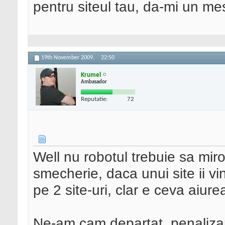
pentru siteul tau, da-mi un me
19th November 2009,
22:50
Krumel
Ambasador
Reputatie:
72
Well nu robotul trebuie sa mi
smecherie, daca unui site ii vi
pe 2 site-uri, clar e ceva aiure
Ne-am cam departat, penalizar